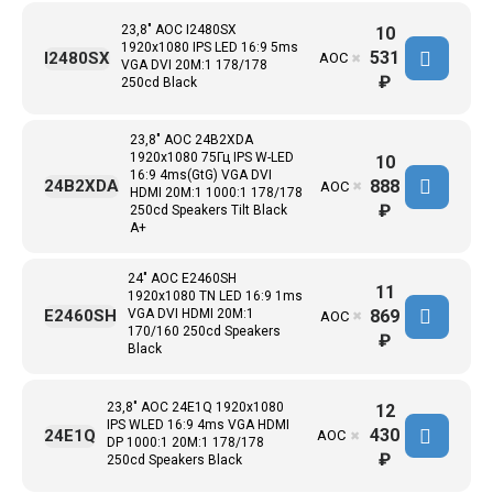
23,8" AOC I2480SX
10
1920x1080 IPS LED 16:9 5ms
531
I2480SX
AOC
✖
VGA DVI 20M:1 178/178
₽
250cd Black
23,8" AOC 24B2XDA
1920x1080 75Гц IPS W-LED
10
16:9 4ms(GtG) VGA DVI
888
24B2XDA
AOC
✖
HDMI 20M:1 1000:1 178/178
₽
250cd Speakers Tilt Black
A+
24" AOC E2460SH
11
1920x1080 TN LED 16:9 1ms
869
E2460SH
VGA DVI HDMI 20M:1
AOC
✖
170/160 250cd Speakers
₽
Black
23,8" AOC 24E1Q 1920x1080
12
IPS WLED 16:9 4ms VGA HDMI
430
24E1Q
AOC
✖
DP 1000:1 20M:1 178/178
₽
250cd Speakers Black