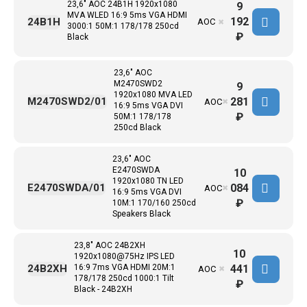
23,6" AOC 24B1H 1920x1080
9
MVA WLED 16:9 5ms VGA HDMI
192
24B1H
AOC
✖
3000:1 50M:1 178/178 250cd
₽
Black
23,6" AOC
M2470SWD2
9
1920x1080 MVA LED
281
M2470SWD2/01
AOC
✖
16:9 5ms VGA DVI
₽
50M:1 178/178
250cd Black
23,6" AOC
E2470SWDA
10
1920x1080 TN LED
084
E2470SWDA/01
AOC
✖
16:9 5ms VGA DVI
₽
10M:1 170/160 250cd
Speakers Black
23,8" AOC 24B2XH
10
1920x1080@75Hz IPS LED
441
24B2XH
16:9 7ms VGA HDMI 20M:1
AOC
✖
178/178 250cd 1000:1 Tilt
₽
Black - 24B2XH