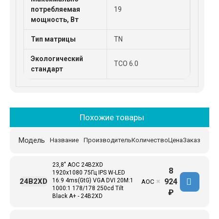
потребляемая
19
мощность, Вт
Тип матрицы
TN
Экологический
TCO 6.0
стандарт
Похожие товары
Модель
Название
Производитель
Количество
Цена
Заказ
23,8" AOC 24B2XD
8
1920x1080 75Гц IPS W-LED
924
24B2XD
16:9 4ms(GtG) VGA DVI 20M:1
AOC
✖
1000:1 178/178 250cd Tilt
₽
Black A+ - 24B2XD