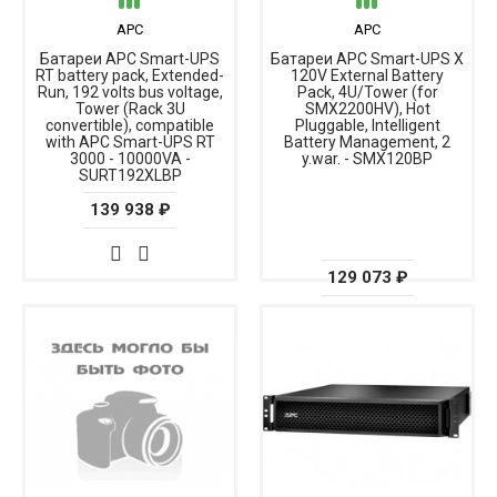
APC
APC
Батареи APC Smart-UPS
Батареи APC Smart-UPS X
RT battery pack, Extended-
120V External Battery
Run, 192 volts bus voltage,
Pack, 4U/Tower (for
Tower (Rack 3U
SMX2200HV), Hot
convertible), compatible
Pluggable, Intelligent
with APC Smart-UPS RT
Battery Management, 2
3000 - 10000VA -
y.war. - SMX120BP
SURT192XLBP
139 938 ₽
129 073 ₽