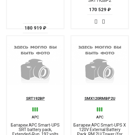
SRT192BP2
170 529 ₽
180 919 ₽
SRT192BP
SMX120RMBP2U
APC
APC
Батареи APC Smart-UPS
Батареи APC Smart-UPS X
SRT battery pack,
120V External Battery
Extended-Run, 192 volts
Pack, RM 2U/Tower (for