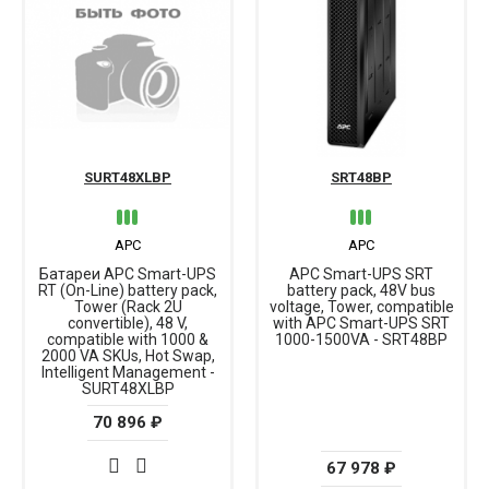
SURT48XLBP
SRT48BP
APC
APC
Батареи APC Smart-UPS
APC Smart-UPS SRT
RT (On-Line) battery pack,
battery pack, 48V bus
Tower (Rack 2U
voltage, Tower, compatible
convertible), 48 V,
with APC Smart-UPS SRT
compatible with 1000 &
1000-1500VA - SRT48BP
2000 VA SKUs, Hot Swap,
Intelligent Management -
SURT48XLBP
70 896 ₽
67 978 ₽