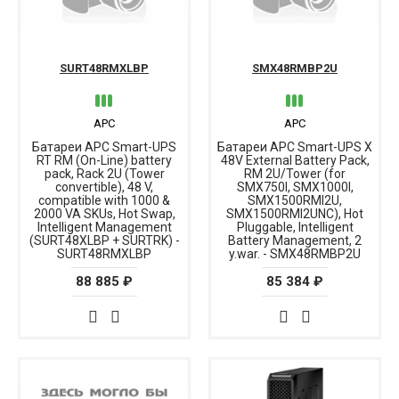
SURT48RMXLBP
SMX48RMBP2U
APC
APC
Батареи APC Smart-UPS
Батареи APC Smart-UPS X
RT RM (On-Line) battery
48V External Battery Pack,
pack, Rack 2U (Tower
RM 2U/Tower (for
convertible), 48 V,
SMX750I, SMX1000I,
compatible with 1000 &
SMX1500RMI2U,
2000 VA SKUs, Hot Swap,
SMX1500RMI2UNC), Hot
Intelligent Management
Pluggable, Intelligent
(SURT48XLBP + SURTRK) -
Battery Management, 2
SURT48RMXLBP
y.war. - SMX48RMBP2U
88 885 ₽
85 384 ₽