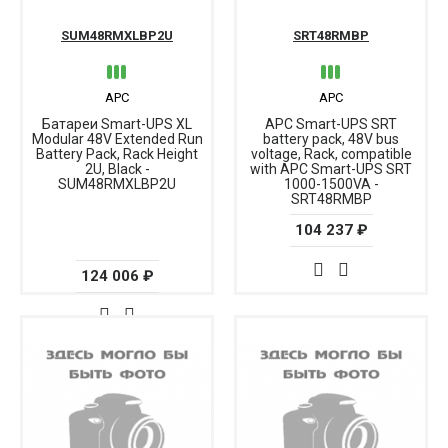
SUM48RMXLBP2U
SRT48RMBP
APC
APC
Батареи Smart-UPS XL
APC Smart-UPS SRT
Modular 48V Extended Run
battery pack, 48V bus
Battery Pack, Rack Height
voltage, Rack, compatible
2U, Black -
with APC Smart-UPS SRT
SUM48RMXLBP2U
1000-1500VA -
SRT48RMBP
104 237 ₽
124 006 ₽