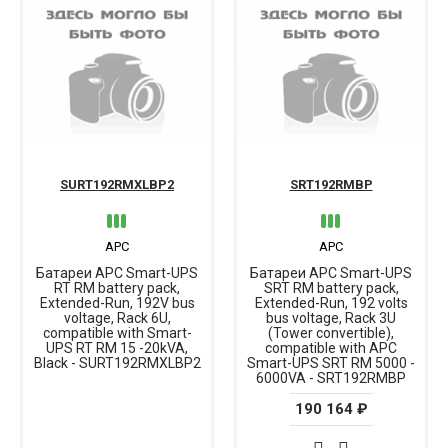
SURT192RMXLBP2
SRT192RMBP
APC
APC
Батареи APC Smart-UPS
Батареи APC Smart-UPS
RT RM battery pack,
SRT RM battery pack,
Extended-Run, 192V bus
Extended-Run, 192 volts
voltage, Rack 6U,
bus voltage, Rack 3U
compatible with Smart-
(Tower convertible),
UPS RT RM 15 -20kVA,
compatible with APC
Black - SURT192RMXLBP2
Smart-UPS SRT RM 5000 -
6000VA - SRT192RMBP
190 164 ₽