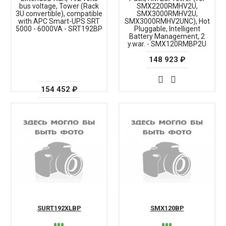
bus voltage, Tower (Rack
SMX2200RMHV2U,
3U convertible), compatible
SMX3000RMHV2U,
with APC Smart-UPS SRT
SMX3000RMHV2UNC), Hot
5000 - 6000VA - SRT192BP
Pluggable, Intelligent
Battery Management, 2
y.war. - SMX120RMBP2U
148 923 ₽
154 452 ₽
SURT192XLBP
SMX120BP