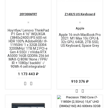
20Y3006FRT
Z14X/5 US Keyboard
✖
✖
Apple
Ноутбук/ Lenovo ThinkPad
P1 Gen 4 16" WQUXGA
Apple 16-inch MacBook Pro
(3840x2400) IPS 600 nit
2021: M1 Max 10c CPU &
HDR 100% AdobeRGB/ i9-
32c GPU, 64GB, 2TB SSD,
11950H/ 1 x 32GB DDR4
US Keyboard, Space Grey
3200MHz/ 1TB M.2 PCI-e
Gen 4 SSD/ / nVidia RTX
A5000 16GB GDDR6 256 bit
MAX-Q 80W/ None / FPR/
IR + 1080p/ backlit/ -/
90Wh 4 cell integrated/
1 173 443 ₽
910 376 ₽