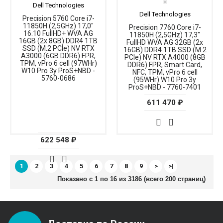
✖
Dell Technologies
Dell Technologies
Precision 5760 Core i7-
11850H (2,5GHz) 17,0"
Precision 7760 Core i7-
16:10 FullHD+ WVA AG
11850H (2,5GHz) 17,3"
16GB (2x 8GB) DDR4 1TB
FullHD WVA AG 32GB (2x
SSD (M.2 PCIe) NV RTX
16GB) DDR4 1TB SSD (M.2
A3000 (6GB DDR6) FPR,
PCIe) NV RTX A4000 (8GB
TPM, vPro 6 cell (97WHr)
DDR6) FPR, Smart Card,
W10 Pro 3y ProS+NBD -
NFC, TPM, vPro 6 cell
5760-0686
(95WHr) W10 Pro 3y
ProS+NBD - 7760-7401
611 470 ₽
622 548 ₽
1
2
3
4
5
6
7
8
9
>
>|
Показано с 1 по 16 из 3186 (всего 200 страниц)