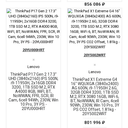
856 086 ₽
20YU000HRT
20Y5002WRT
✖
✖
Lenovo
Lenovo
ThinkPad P17 Gen 2 17.3"
UHD (3840x2160) IPS 500N,
ThinkPad X1 Extreme G4
i9-11950H, 2x16GB DDR4
16" WQUXGA (3840x2400)
3200, 1TB SSD M.2, RTX
AG 600N, i9-11950H 2.6G,
A4000 8GB, WiFI, BT,
32GB DDR4 3200, 1TB SSD
NoWWAN, FPR, SCR, IR
M.2, RTX 3080 16GB, WiFi 6,
Cam, 6cell 94Wh, 230W, Win
BT, NoWWAN, IR Cam, 4cell
10 Pro, 3Y PS -
90Wh, 230W, Win 10 Pro, 3Y
20YU000HRT
PS CO2 Offset, 1.81kg -
20Y5002WRT
801 996 ₽