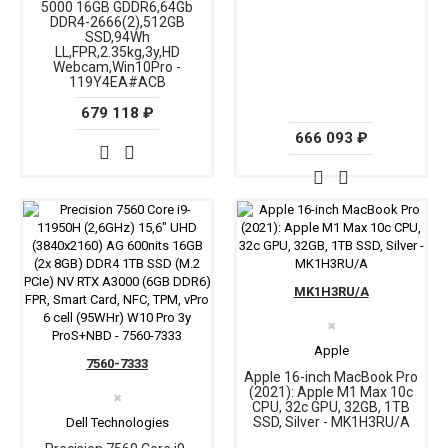
5000 16GB GDDR6,64Gb
DDR4-2666(2),512GB
SSD,94Wh
LL,FPR,2.35kg,3y,HD
Webcam,Win10Pro -
119Y4EA#ACB
679 118 ₽
666 093 ₽
MK1H3RU/A
✖
Apple
7560-7333
Apple 16-inch MacBook Pro
(2021): Apple M1 Max 10c
✖
CPU, 32c GPU, 32GB, 1TB
SSD, Silver - MK1H3RU/A
Dell Technologies