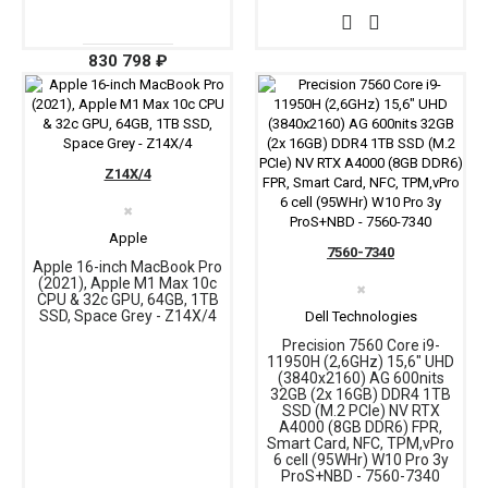
830 798 ₽
Z14X/4
✖
Apple
7560-7340
Apple 16-inch MacBook Pro
(2021), Apple M1 Max 10c
✖
CPU & 32c GPU, 64GB, 1TB
SSD, Space Grey - Z14X/4
Dell Technologies
Precision 7560 Core i9-
11950H (2,6GHz) 15,6" UHD
(3840x2160) AG 600nits
32GB (2x 16GB) DDR4 1TB
SSD (M.2 PCIe) NV RTX
A4000 (8GB DDR6) FPR,
Smart Card, NFC, TPM,vPro
6 cell (95WHr) W10 Pro 3y
ProS+NBD - 7560-7340