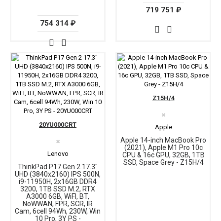
719 751 ₽
754 314 ₽
Z15H/4
✖
20YU000CRT
Apple
Apple 14-inch MacBook Pro
✖
(2021), Apple M1 Pro 10c
Lenovo
CPU & 16c GPU, 32GB, 1TB
SSD, Space Grey - Z15H/4
ThinkPad P17 Gen 2 17.3"
UHD (3840x2160) IPS 500N,
i9-11950H, 2x16GB DDR4
3200, 1TB SSD M.2, RTX
A3000 6GB, WiFI, BT,
NoWWAN, FPR, SCR, IR
Cam, 6cell 94Wh, 230W, Win
10 Pro, 3Y PS -