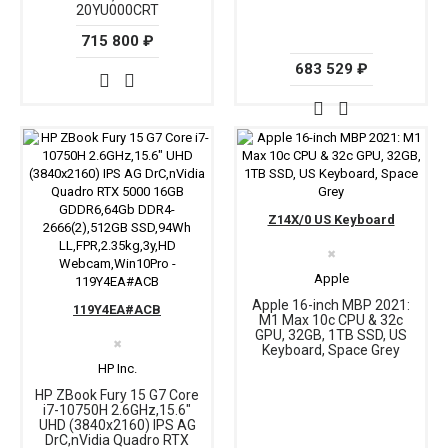
20YU000CRT
715 800 ₽
683 529 ₽
Z14X/0 US Keyboard
✖
Apple
Apple 16-inch MBP 2021:
119Y4EA#ACB
M1 Max 10c CPU & 32c
GPU, 32GB, 1TB SSD, US
✖
Keyboard, Space Grey
HP Inc.
HP ZBook Fury 15 G7 Core
i7-10750H 2.6GHz,15.6"
UHD (3840x2160) IPS AG
DrC,nVidia Quadro RTX