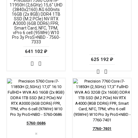
Precision 7560 Core i9-
11950H (2,6GHz) 15,6" UHD
(3840x2160) AG 600nits
16GB (2x 8GB) DDR4 1TB
SSD (M.2 PCIe) NV RTX
A3000 (6GB DDR6) FPR,
Smart Card, NFC, TPM,
vPro 6 cell (95WHr) W10
Pro 3y ProS+NBD - 7560-
7333
641 102 ₽
625 192 ₽
5760-0686
7760-7401
✖