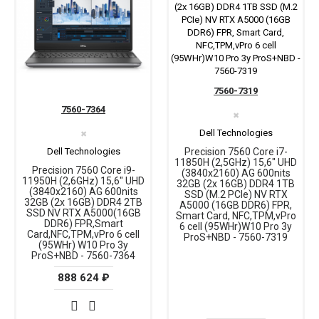
7560-7319
7560-7364
✖
Dell Technologies
✖
Dell Technologies
Precision 7560 Core i7-
11850H (2,5GHz) 15,6" UHD
Precision 7560 Core i9-
(3840x2160) AG 600nits
11950H (2,6GHz) 15,6" UHD
32GB (2x 16GB) DDR4 1TB
(3840x2160) AG 600nits
SSD (M.2 PCIe) NV RTX
32GB (2x 16GB) DDR4 2TB
A5000 (16GB DDR6) FPR,
SSD NV RTX A5000(16GB
Smart Card, NFC,TPM,vPro
DDR6) FPR,Smart
6 cell (95WHr)W10 Pro 3y
Card,NFC,TPM,vPro 6 cell
ProS+NBD - 7560-7319
(95WHr) W10 Pro 3y
ProS+NBD - 7560-7364
888 624 ₽