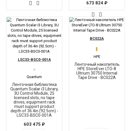
673 824 ₽
BC022A
HPE
LSC33-BSC0-001A
Ленточный накопитель
HPE StoreEver LTO-8
✖
Ultrium 30750 Internal
Quantum
Tape Drive - BC022A
Ленточная библиотека
Quantum Scalar i3 Library,
3U Control Module, 25
licensed slots, no tape
drives, equipment rack
must support product
depth of 36.4in (92.5cm) -
LSC33-BSC0-001A
603 475 ₽