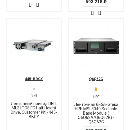
593 218 ₽
445-BBCY
Q6Q62C
✖
Dell
HPE
Ленточный привод DELL
Ленточная библиотека
ML3 LTO8 FC Half Height
HPE MSL3040 Scalable
Drive, Customer Kit - 445-
Base Module (
BBCY
Q6Q62A/Q6Q62B) -
Q6Q62C