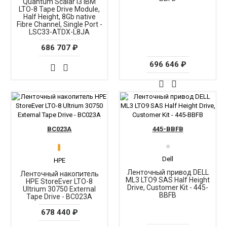
Quantum Scalar i3 IBM
LTO-8 Tape Drive Module,
Half Height, 8Gb native
Fibre Channel, Single Port -
LSC33-ATDX-L8JA
686 707 ₽
696 646 ₽
BC023A
445-BBFB
✖
Dell
HPE
Ленточный привод DELL
Ленточный накопитель
ML3 LTO9 SAS Half Height
HPE StoreEver LTO-8
Drive, Customer Kit - 445-
Ultrium 30750 External
BBFB
Tape Drive - BC023A
678 440 ₽