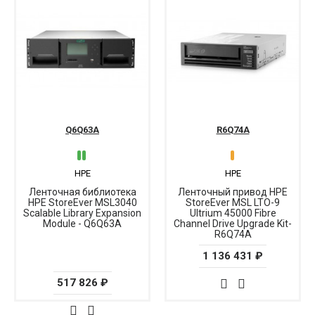
Q6Q63A
R6Q74A
HPE
HPE
Ленточная библиотека
Ленточный привод HPE
HPE StoreEver MSL3040
StoreEver MSL LTO-9
Scalable Library Expansion
Ultrium 45000 Fibre
Module - Q6Q63A
Channel Drive Upgrade Kit-
R6Q74A
1 136 431 ₽
517 826 ₽