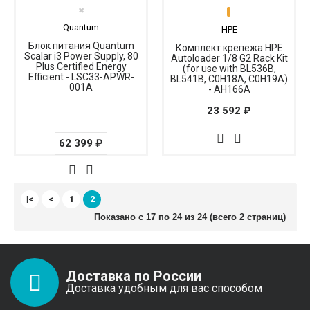
✖
Quantum
HPE
Блок питания Quantum
Комплект крепежа HPE
Scalar i3 Power Supply, 80
Autoloader 1/8 G2 Rack Kit
Plus Certified Energy
(for use with BL536B,
Efficient - LSC33-APWR-
BL541B, C0H18A, C0H19A)
001A
- AH166A
23 592 ₽
62 399 ₽
|<
<
1
2
Показано с 17 по 24 из 24 (всего 2 страниц)
Доставка по России
Доставка удобным для вас способом