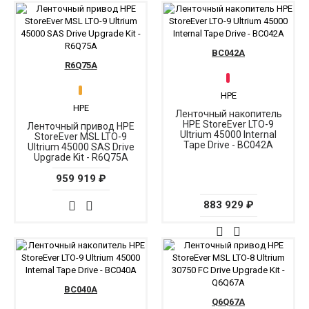
BC042A
R6Q75A
HPE
HPE
Ленточный накопитель
HPE StoreEver LTO-9
Ленточный привод HPE
Ultrium 45000 Internal
StoreEver MSL LTO-9
Tape Drive - BC042A
Ultrium 45000 SAS Drive
Upgrade Kit - R6Q75A
959 919 ₽
883 929 ₽
BC040A
Q6Q67A