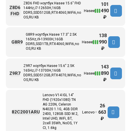
Z8D6 FHD ноутбук Hasee 15.6" FHD
101
Z8D6
144Hz,i7-12650H,16GB
490
Hasee
DDR5,SSD512GB,RTX4060,WiFi6,no
FHD
₽
OS,RU KB
G8R9 ноутбук Hasee 17.3" 2.5K
138
165Hz,i9-13900H,16GB
990
G8R9
Hasee
DDR5,SSD1TB,RTX4060,WiFi6,no
₽
OS,RU KB
Z9R7 ноутбук Hasee 15.6" 2.5K
143
165Hz,i7-13700H,16GB
890
Z9R7
Hasee
DDR5,SSD512GB,RTX4070,WiFi6,no
₽
OS,RU KB
Lenovo V14 IGL 14"
FHD (1920x1080) TN
AG 220N, Celeron
26
N4020 1.1G, 4GB DDR
663
82C2001ARU
Lenovo
✖
2400, 128GB SSD M.2,
₽
Intel UHD, WiFi, BT,
2cell 35Wh, NoOS, 1Y
CI, 1.6kg