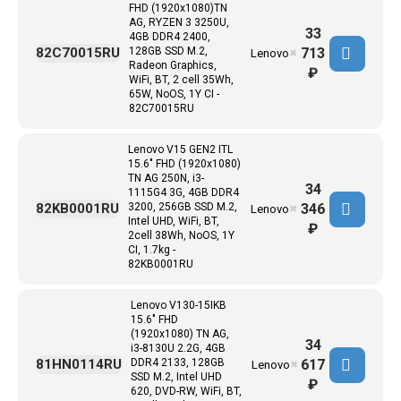
FHD (1920x1080)TN
AG, RYZEN 3 3250U,
33
4GB DDR4 2400,
713
82C70015RU
128GB SSD M.2,
Lenovo
✖
Radeon Graphics,
₽
WiFi, BT, 2 cell 35Wh,
65W, NoOS, 1Y CI -
82C70015RU
Lenovo V15 GEN2 ITL
15.6" FHD (1920x1080)
TN AG 250N, i3-
34
1115G4 3G, 4GB DDR4
346
82KB0001RU
3200, 256GB SSD M.2,
Lenovo
✖
Intel UHD, WiFi, BT,
₽
2cell 38Wh, NoOS, 1Y
CI, 1.7kg -
82KB0001RU
Lenovo V130-15IKB
15.6" FHD
(1920x1080) TN AG,
34
i3-8130U 2.2G, 4GB
617
81HN0114RU
DDR4 2133, 128GB
Lenovo
✖
SSD M.2, Intel UHD
₽
620, DVD-RW, WiFi, BT,