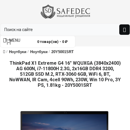
MENU
0 товар(ов) - 0 ₽
Ноутбуки
Ноутбуки
20Y5001SRT
ThinkPad X1 Extreme G4 16" WQUXGA (3840x2400)
AG 600N, i7-11800H 2.3G, 2x16GB DDR4 3200,
512GB SSD M.2, RTX-3060 6GB, WiFi 6, BT,
NoWWAN, IR Cam, 4cell 90Wh, 230W, Win 10 Pro, 3Y
PS, 1.81kg - 20Y5001SRT