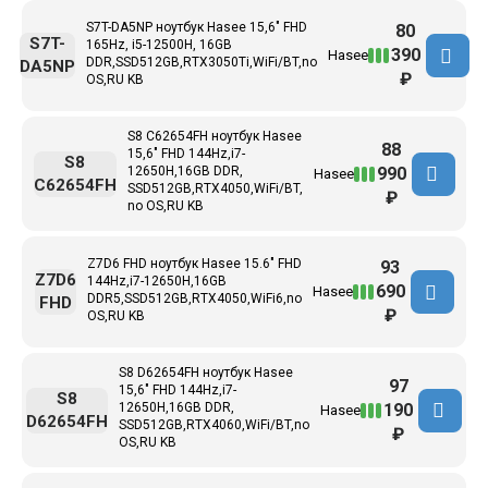
S7T-DA5NP ноутбук Hasee 15,6" FHD
80
S7T-
165Hz, i5-12500H, 16GB
390
Hasee
DDR,SSD512GB,RTX3050Ti,WiFi/BT,no
DA5NP
₽
OS,RU KB
S8 C62654FH ноутбук Hasee
88
15,6" FHD 144Hz,i7-
S8
990
12650H,16GB DDR,
Hasee
C62654FH
SSD512GB,RTX4050,WiFi/BT,
₽
no OS,RU KB
Z7D6 FHD ноутбук Hasee 15.6" FHD
93
Z7D6
144Hz,i7-12650H,16GB
690
Hasee
DDR5,SSD512GB,RTX4050,WiFi6,no
FHD
₽
OS,RU KB
S8 D62654FH ноутбук Hasee
97
15,6" FHD 144Hz,i7-
S8
190
12650H,16GB DDR,
Hasee
D62654FH
SSD512GB,RTX4060,WiFi/BT,no
₽
OS,RU KB