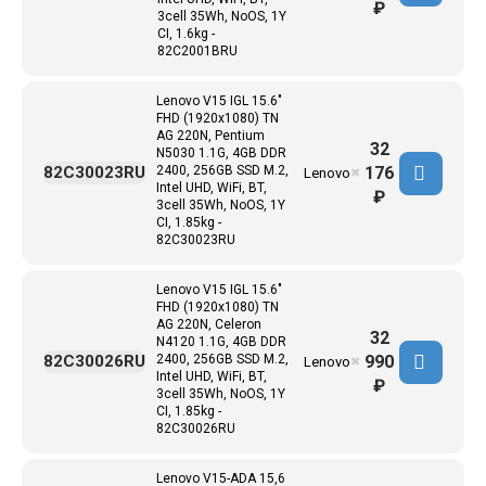
₽
3cell 35Wh, NoOS, 1Y
CI, 1.6kg -
82C2001BRU
Lenovo V15 IGL 15.6"
FHD (1920x1080) TN
AG 220N, Pentium
32
N5030 1.1G, 4GB DDR
176
82C30023RU
2400, 256GB SSD M.2,
Lenovo
✖
Intel UHD, WiFi, BT,
₽
3cell 35Wh, NoOS, 1Y
CI, 1.85kg -
82C30023RU
Lenovo V15 IGL 15.6"
FHD (1920x1080) TN
AG 220N, Celeron
32
N4120 1.1G, 4GB DDR
990
82C30026RU
2400, 256GB SSD M.2,
Lenovo
✖
Intel UHD, WiFi, BT,
₽
3cell 35Wh, NoOS, 1Y
CI, 1.85kg -
82C30026RU
Lenovo V15-ADA 15,6