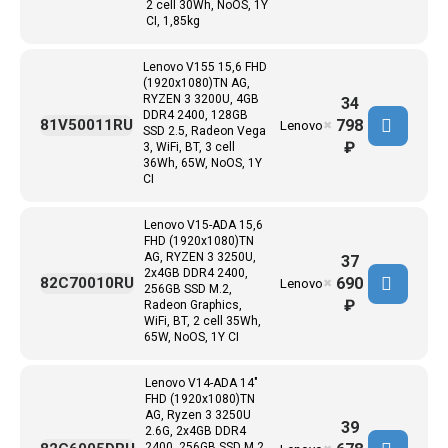
2 cell 30Wh, NoOS, 1Y
CI, 1,85kg
Lenovo V155 15,6 FHD
(1920x1080)TN AG,
RYZEN 3 3200U, 4GB
34
DDR4 2400, 128GB
798
81V50011RU
Lenovo
✖
SSD 2.5, Radeon Vega
₽
3, WiFi, BT, 3 cell
36Wh, 65W, NoOS, 1Y
CI
Lenovo V15-ADA 15,6
FHD (1920x1080)TN
AG, RYZEN 3 3250U,
37
2x4GB DDR4 2400,
690
82C70010RU
Lenovo
✖
256GB SSD M.2,
₽
Radeon Graphics,
WiFi, BT, 2 cell 35Wh,
65W, NoOS, 1Y CI
Lenovo V14-ADA 14"
FHD (1920x1080)TN
AG, Ryzen 3 3250U
39
2.6G, 2x4GB DDR4
2400, 256GB SSD M.2,