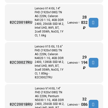
Lenovo V14 IGL 14"
FHD (1920x1080) TN
AG 220N, Celeron
28
N4120 1.1G, 4GB DDR
832
82C20018RU
Lenovo
✖
2400, 256GB SSD M.2,
₽
Intel UHD, WiFi, BT,
2cell 35Wh, NoOS, 1Y
CI, 1.6kg
Lenovo V15 IGL 15.6"
FHD (1920x1080) TN
AG 220N, Celeron
29
N4020 1.1G, 4GB DDR
194
82C30027RU
2400, 128GB SSD M.2,
Lenovo
✖
Intel UHD, WiFi, BT,
₽
3cell 35Wh, NoOS, 1Y
CI, 1.85kg -
82C30027RU
Lenovo V14 IGL 14"
FHD (1920x1080) TN
AG 220N, Pentium
32
N5030 1.1G, 4GB DDR
086
82C2001BRU
2400, 256GB SSD M.2,
Lenovo
✖
Intel UHD, WiFi, BT,