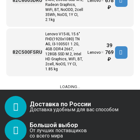
678
82C6005DRU
Lenovo
✖
Radeon Graphics,
₽
WiFi, BT, NoODD, 2cell
35Wh, NoOS, 1Y CI,
2.1kg
Lenovo V15-IIL 15.6"
FHD(1920x1080) TN
AG, I3-1005G1 1.2G,
39
4GB DDR4 2667,
769
82C500FSRU
Lenovo
✖
128GB SSD M.2, Intel
₽
HD Graphics, WiFi, BT,
2cell, NoOS, 1Y CI,
1.85 kg
LOADING...
Доставка по России
Доставка удобным для вас способом
Большой выбор
От лучших поставщиков
со всего мира