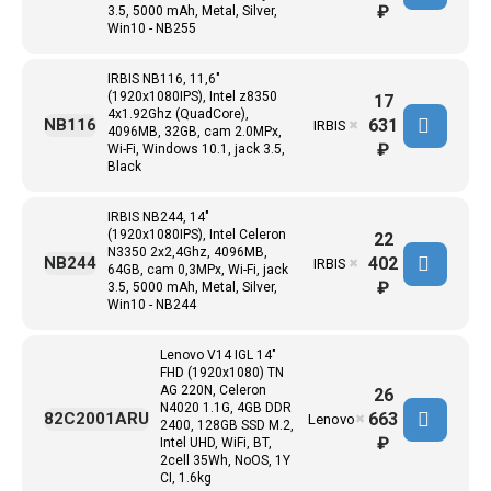
₽
3.5, 5000 mAh, Metal, Silver,
Win10 - NB255
IRBIS NB116, 11,6"
(1920x1080IPS), Intel z8350
17
4x1.92Ghz (QuadCore),
631
NB116
IRBIS
✖
4096MB, 32GB, cam 2.0MPx,
₽
Wi-Fi, Windows 10.1, jack 3.5,
Black
IRBIS NB244, 14"
(1920x1080IPS), Intel Celeron
22
N3350 2x2,4Ghz, 4096MB,
402
NB244
IRBIS
✖
64GB, cam 0,3MPx, Wi-Fi, jack
₽
3.5, 5000 mAh, Metal, Silver,
Win10 - NB244
Lenovo V14 IGL 14"
FHD (1920x1080) TN
AG 220N, Celeron
26
N4020 1.1G, 4GB DDR
663
82C2001ARU
Lenovo
✖
2400, 128GB SSD M.2,
₽
Intel UHD, WiFi, BT,
2cell 35Wh, NoOS, 1Y
CI, 1.6kg