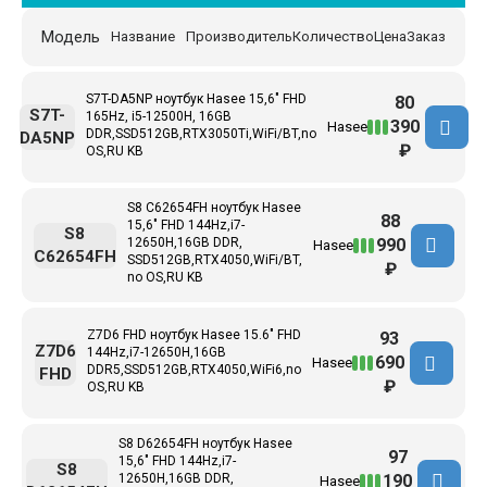
Модель
Название
Производитель
Количество
Цена
Заказ
S7T-DA5NP ноутбук Hasee 15,6" FHD
80
S7T-
165Hz, i5-12500H, 16GB
390
Hasee
DDR,SSD512GB,RTX3050Ti,WiFi/BT,no
DA5NP
₽
OS,RU KB
S8 C62654FH ноутбук Hasee
88
15,6" FHD 144Hz,i7-
S8
990
12650H,16GB DDR,
Hasee
C62654FH
SSD512GB,RTX4050,WiFi/BT,
₽
no OS,RU KB
Z7D6 FHD ноутбук Hasee 15.6" FHD
93
Z7D6
144Hz,i7-12650H,16GB
690
Hasee
DDR5,SSD512GB,RTX4050,WiFi6,no
FHD
₽
OS,RU KB
S8 D62654FH ноутбук Hasee
97
15,6" FHD 144Hz,i7-
S8
190
12650H,16GB DDR,
Hasee