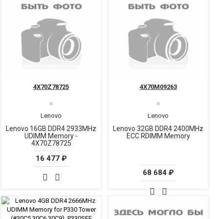
4X70Z78725
4X70M09263
✖
✖
Lenovo
Lenovo
Lenovo 16GB DDR4 2933MHz
Lenovo 32GB DDR4 2400MHz
UDIMM Memory -
ECC RDIMM Memory
4X70Z78725
16 477 ₽
68 684 ₽