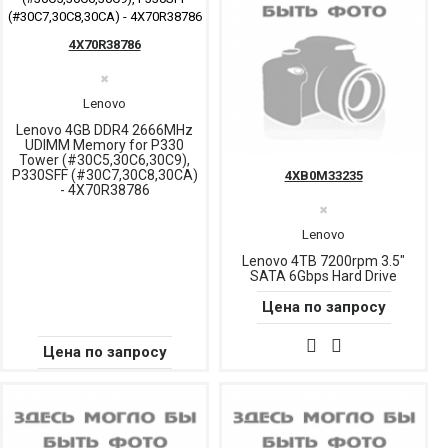
4X70R38786
✖
Lenovo
Lenovo 4GB DDR4 2666MHz
UDIMM Memory for P330
Tower (#30C5,30C6,30C9),
P330SFF (#30C7,30C8,30CA)
4XB0M33235
- 4X70R38786
✖
Lenovo
Lenovo 4TB 7200rpm 3.5"
SATA 6Gbps Hard Drive
Цена по запросу
Цена по запросу