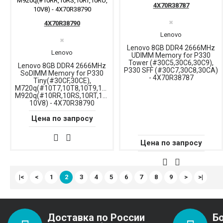
4X70R38787
4X70R38790
✖
Lenovo
✖
Lenovo 8GB DDR4 2666MHz
Lenovo
UDIMM Memory for P330
Tower (#30C5,30C6,30C9),
Lenovo 8GB DDR4 2666MHz
P330 SFF (#30C7,30C8,30CA)
SoDIMM Memory for P330
- 4X70R38787
Tiny(#30CF,30CE),
M720q(#10T7,10T8,10T9,10TA,10TC),
M920q(#10RR,10RS,10RT,10RU,
10V8) - 4X70R38790
Цена по запросу
Цена по запросу
|<
<
1
2
3
4
5
6
7
8
9
>
>|
Доставка по России
Б