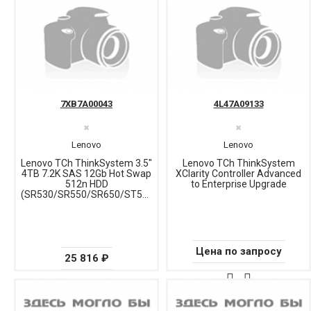
7XB7A00043
4L47A09133
✖
✖
Lenovo
Lenovo
Lenovo TCh ThinkSystem 3.5"
Lenovo TCh ThinkSystem
4TB 7.2K SAS 12Gb Hot Swap
XClarity Controller Advanced
512n HDD
to Enterprise Upgrade
(SR530/SR550/SR650/ST550/SR630)
Цена по запросу
25 816 ₽