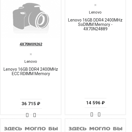
✖
Lenovo
Lenovo 16GB DDR4 2400MHz
SoDIMM Memory -
4X70N24889
4X70M09262
✖
Lenovo
Lenovo 16GB DDR4 2400MHz
ECC RDIMM Memory
/630/650/850/850P/860/950/SN550/850/SD530)
14 596 ₽
36 715 ₽