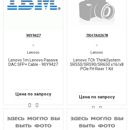
90Y9427
7XH7A02678
✖
✖
Lenovo
Lenovo
Lenovo 1m Lenovo Passive
Lenovo TCh ThinkSystem
DAC SFP+ Cable - 90Y9427
SR550/SR590/SR650 x16/x8
PCIe FH Riser 1 Kit
Цена по запросу
Цена по запросу