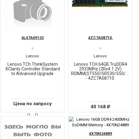
4L47A09132
4ZC7A08710.
✖
✖
Lenovo
Lenovo
Lenovo TCh ThinkSystem
Lenovo TCH 64GB TruDDR4
XClarity Controller Standard
2933MHz (2Rx4 1.2V)
to Advanced Upgrade
RDIMM(ST550/SR530/550/590/63
- 4ZC7A08710.
Цена по запросу
40 168 ₽
4X70N24889