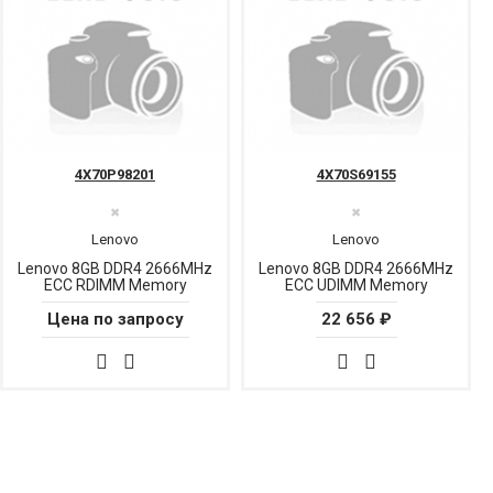
4X70P98201
4X70S69155
✖
✖
Lenovo
Lenovo
Lenovo 8GB DDR4 2666MHz
Lenovo 8GB DDR4 2666MHz
ECC RDIMM Memory
ECC UDIMM Memory
Цена по запросу
22 656 ₽