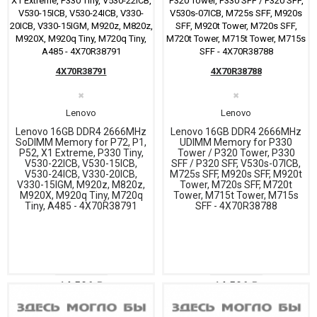
4X70R38791
4X70R38788
✖
✖
Lenovo
Lenovo
Lenovo 16GB DDR4 2666MHz
Lenovo 16GB DDR4 2666MHz
SoDIMM Memory for P72, P1,
UDIMM Memory for P330
P52, X1 Extreme, P330 Tiny,
Tower / P320 Tower, P330
V530-22ICB, V530-15ICB,
SFF / P320 SFF, V530s-07ICB,
V530-24ICB, V330-20ICB,
M725s SFF, M920s SFF, M920t
V330-15IGM, M920z, M820z,
Tower, M720s SFF, M720t
M920X, M920q Tiny, M720q
Tower, M715t Tower, M715s
Tiny, A485 - 4X70R38791
SFF - 4X70R38788
14 596 ₽
14 596 ₽