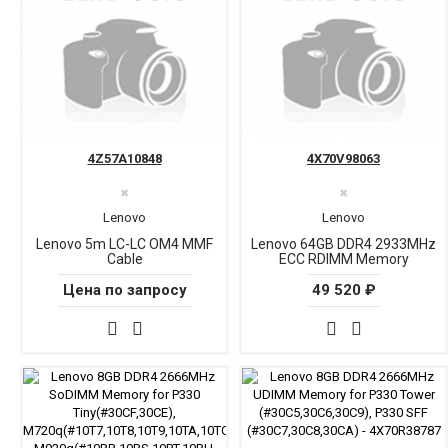
4Z57A10848
4X70V98063
✖
✖
Lenovo
Lenovo
Lenovo 5m LC-LC OM4 MMF
Lenovo 64GB DDR4 2933MHz
Cable
ECC RDIMM Memory
Цена по запросу
49 520 ₽