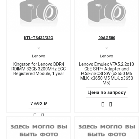
KTL-TS432/32G
00AG580
✖
✖
Lenovo
Lenovo
Kingston for Lenovo DDR4
Lenovo Emulex VFA5.2 2x10
RDIMM 32GB 3200MHz ECC
GbE SFP+ Adapter and
Registered Module, 1 year
FCoE/iSCSI SW (x3550 M5
MLK, x3650 M5 MLK, x3650
M5)
Цена по запросу
7 692 ₽