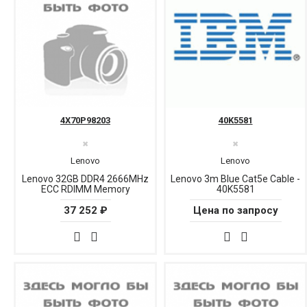
4X70P98203
40K5581
✖
✖
Lenovo
Lenovo
Lenovo 32GB DDR4 2666MHz
Lenovo 3m Blue Cat5e Cable -
ECC RDIMM Memory
40K5581
37 252 ₽
Цена по запросу