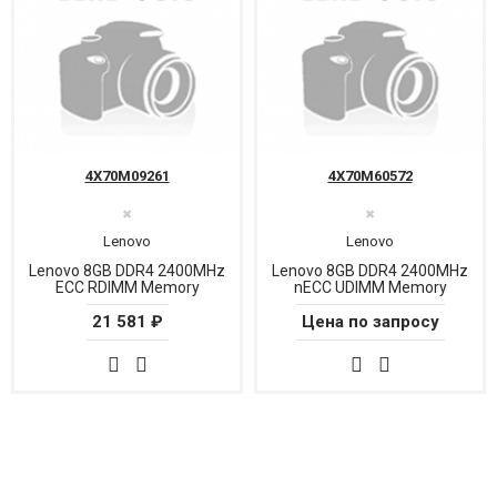
4X70M09261
4X70M60572
✖
✖
Lenovo
Lenovo
Lenovo 8GB DDR4 2400MHz
Lenovo 8GB DDR4 2400MHz
ECC RDIMM Memory
nECC UDIMM Memory
21 581 ₽
Цена по запросу