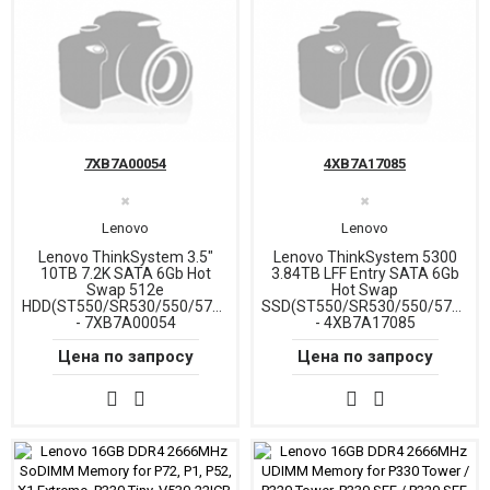
7XB7A00054
4XB7A17085
✖
✖
Lenovo
Lenovo
Lenovo ThinkSystem 3.5"
Lenovo ThinkSystem 5300
10TB 7.2K SATA 6Gb Hot
3.84TB LFF Entry SATA 6Gb
Swap 512e
Hot Swap
HDD(ST550/SR530/550/570/590/630/650/SR635/655)
SSD(ST550/SR530/550/570/590
- 7XB7A00054
- 4XB7A17085
Цена по запросу
Цена по запросу