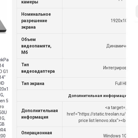
камеры
Номинальное
разрешение
1920x1081
экрана
Объем
видеопамяти,
Динамическая
Мб
Тип
Интегрированны
видеоадаптера
Тип экрана
Full HD
Дополнительная информация
<a target=_blan
Дополнительная
href="https://static.treolan.ru/file
информация
price list lenovo.xlsx"><b>Се
Операционная
Windows 10 Pro 6