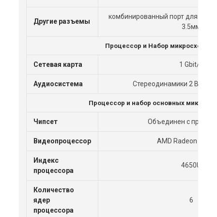
комбинированный порт для нау
Другие разъемы
3.5мм
Процессор и Набор микросхем
Cетевая карта
1 Gbit/s
Аудиосистема
Стереодинамики 2 Вт x2, D
Процессор и набор основных микросх
Чипсет
Объединен с процес
Видеопроцессор
AMD Radeon Graph
Индекс
4650U
процессора
Количество
ядер
6
процессора