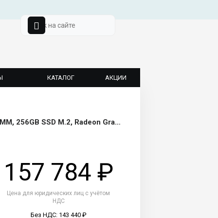
Ы
КАТАЛОГ
АКЦИИ
ThinkPad L14 AMD G1 T 14" FHD (1920x1080) AG, Ryzen 5 Pro 4650U 2.1G, 8GB DDR4 3200 SODIMM, 256GB SSD M.2, Radeon Graphics, 4G-LTE, WiFi, BT, IR Cam, 3cell 45Wh, 65W USB-C, Win 10 Pro, 1Y CI, 1.61kg - 20U5003NRT
157 784 ₽
Цена для юридических лиц с учётом
НДС
Без НДС: 143 440 ₽