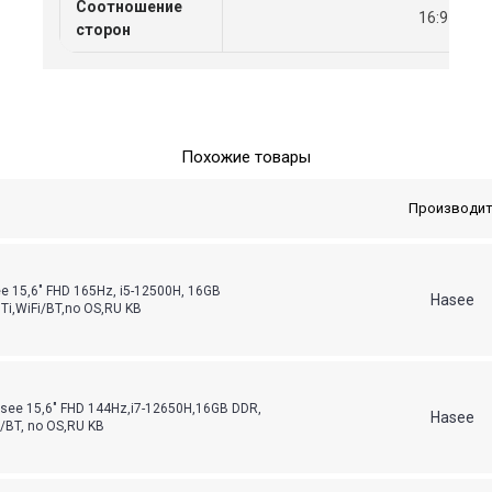
Соотношение
16:9
сторон
Похожие товары
Производит
e 15,6" FHD 165Hz, i5-12500H, 16GB
Hasee
i,WiFi/BT,no OS,RU KB
see 15,6" FHD 144Hz,i7-12650H,16GB DDR,
Hasee
BT, no OS,RU KB