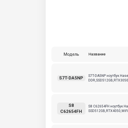
Модель
Название
S7T-DA5NP ноутбук Hase
S7T-DA5NP
DDR,SSD512GB,RTX3050T
S8
S8 C62654FH ноутбук Ha
C62654FH
SSD512GB,RTX4050,WiFi/