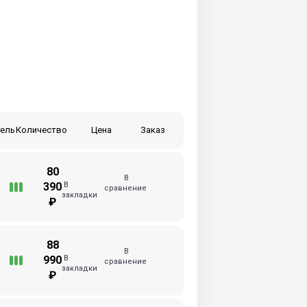
ель
Количество
Цена
Заказ
80
В
В
390
сравнение
закладки
₽
88
В
В
990
сравнение
закладки
₽