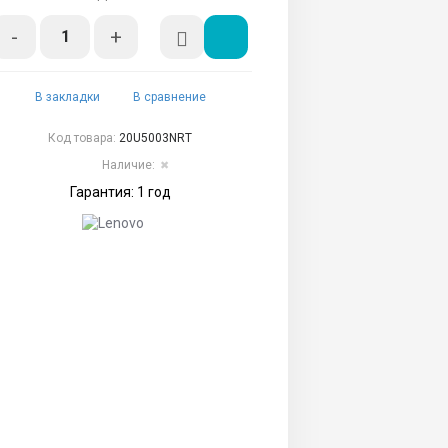
-
+
В закладки
В сравнение
Код товара:
20U5003NRT
Наличие:
✖
Гарантия: 1 год
й
k
s/documents/Services
рвисы</b></a>
4