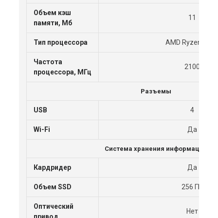
Объем кэш
11
памяти, Мб
Тип процессора
AMD Ryzen 5 Pr
Частота
2100
процессора, МГц
Разъемы
USB
4
Wi-Fi
Да
Система хранения информации
Кардридер
Да
Объем SSD
256 ГБ
Оптический
Нет
привод