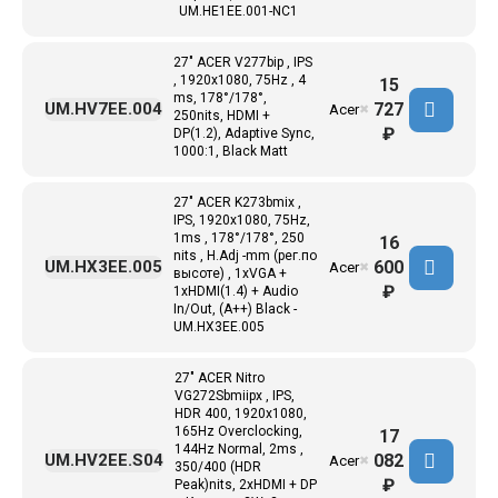
UM.HE1EE.001-NC1
27" ACER V277bip , IPS
, 1920x1080, 75Hz , 4
15
ms, 178°/178°,
727
UM.HV7EE.004
Acer
✖
250nits, HDMI +
₽
DP(1.2), Adaptive Sync,
1000:1, Black Matt
27" ACER K273bmix ,
IPS, 1920x1080, 75Hz,
1ms , 178°/178°, 250
16
nits , H.Adj -mm (рег.по
600
UM.HX3EE.005
Acer
✖
высоте) , 1xVGA +
₽
1xHDMI(1.4) + Audio
In/Out, (A++) Black -
UM.HX3EE.005
27" ACER Nitro
VG272Sbmiipx , IPS,
HDR 400, 1920x1080,
165Hz Overclocking,
17
144Hz Normal, 2ms ,
082
UM.HV2EE.S04
Acer
✖
350/400 (HDR
₽
Peak)nits, 2xHDMI + DP