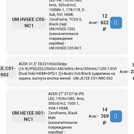
LED VA, 1920x1080,
6ms, 300cd/m2,
100Mln:1, 178/178, D-
Sub, DVI, HDMI,
12
UM.HV6EE.C05-
ZeroFrame, TCO6.0,
622
Acer
✖
Black (repl.
NC1
₽
UM.HV6EE.C06)
(незначительное
повреждение
коробки) -
UM.HV6EE.C05-NC1
ACER 31,5" EB321HQUCbidpx
EE.C01-
(16:9)/IPS(LED)/2560x1440/60Hz/4ms/300nits/1200:1/DVI
2
Acer
✖
(Dual link)+HDMI+DP(v1.2)+Audio Out/Black (царапины на
-002
экране, выгнута кнопка меню) - UM.JE1EE.C01-NNC-002
ACER 27" ET271bi IPS
LED, 1920x1080, 4ms,
300cd/m2, 1000:1,
VGA + HDMI,
14
UM.HE1EE.001-
ZeroFrame, Black
769
Acer
✖
Matt
NC1
₽
(незначительное
повреждение
коробки) -