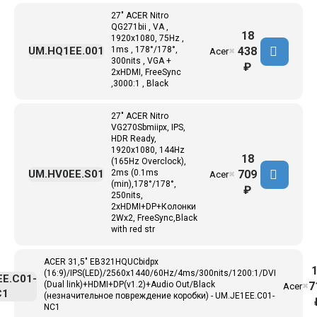
27" ACER Nitro
QG271bii , VA ,
18
1920x1080, 75Hz ,
438
UM.HQ1EE.001
1ms , 178°/178°,
Acer
✖
300nits , VGA +
₽
2xHDMI, FreeSync
,3000:1 , Black
27" ACER Nitro
VG270Sbmiipx, IPS,
HDR Ready,
1920x1080, 144Hz
18
(165Hz Overclock),
709
UM.HV0EE.S01
2ms (0.1ms
Acer
✖
(min),178°/178°,
₽
250nits,
2xHDMI+DP+Колонки
2Wx2, FreeSync,Black
with red str
ACER 31,5" EB321HQUCbidpx
(16:9)/IPS(LED)/2560x1440/60Hz/4ms/300nits/1200:1/DVI
EE.C01-
7
(Dual link)+HDMI+DP(v1.2)+Audio Out/Black
Acer
✖
C1
(незначительное повреждение коробки) - UM.JE1EE.C01-
NC1