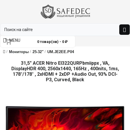
MENU
0 товар(ов) - 0 ₽
Мониторы
25-32"
UM.JE2EE.P04
31,5" ACER Nitro EI322QURPbmiippx , VA,
DisplayHDR 400, 2560x1440, 165Hz , 400nits, 1ms,
178°/178° , 2xHDMI + 2xDP +Audio Out, 93% DCI-
P3, Curved, Black