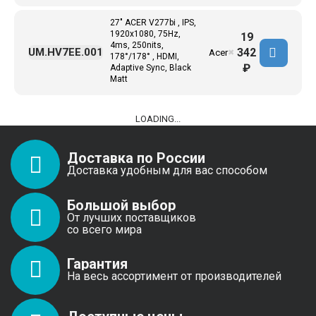
27" ACER V277bi , IPS,
1920x1080, 75Hz,
19
4ms, 250nits,
342
UM.HV7EE.001
Acer
✖
178°/178° , HDMI,
₽
Adaptive Sync, Black
Matt
LOADING...
Доставка по России
Доставка удобным для вас способом
Большой выбор
От лучших поставщиков
со всего мира
Гарантия
На весь ассортимент от производителей