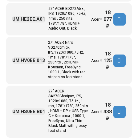
27" ACER ED272Abix ,
18
IPS, 1920x1080, 75Hz,
077
UM.HE2EE.A01
4ms , 250 nits,
Acer
✖
178°/178°, HDMI +
₽
Audio Out, Black
27" ACER Nitro
VG270bmipx,
IPS,1920x1080,75Hz,
18
1ms ,178°/178°,
125
UM.HV0EE.013
Acer
✖
250nits , 2xHDMI+
₽
Колонки, FreeSync,
1000:1, Black with red
stripes on footstand
27" ACER
SA270Bbmipux, IPS,
1920x1080, 75Hz , 1
18
ms, 178°/178°, 250nits
438
UM.HS0EE.B01
, HDMI + DP + USB Type
Acer
✖
C + Колонки , 1000:1,
₽
FreeSync, Ultra Thin
Black Matt with glossy
foot stand