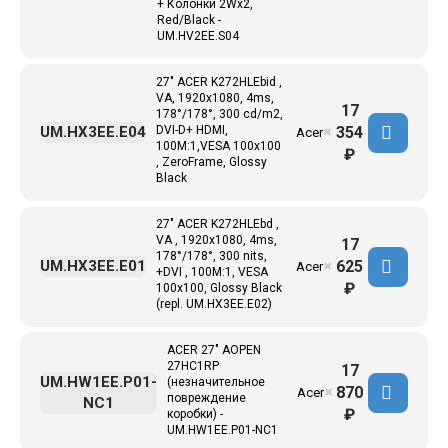
+ Колонки 2Wx2,
Red/Black -
UM.HV2EE.S04
27" ACER K272HLEbid ,
VA, 1920x1080, 4ms,
17
178°/178°, 300 cd/m2,
354
UM.HX3EE.E04
DVI-D+ HDMI,
Acer
✖
100M:1,VESA 100x100
₽
, ZeroFrame, Glossy
Black
27" ACER K272HLEbd ,
VA , 1920x1080, 4ms,
17
178°/178°, 300 nits,
625
UM.HX3EE.E01
Acer
✖
+DVI , 100M:1, VESA
₽
100x100, Glossy Black
(repl. UM.HX3EE.E02)
ACER 27" AOPEN
27HC1RP
17
UM.HW1EE.P01-
(незначительное
870
Acer
✖
повреждение
NC1
₽
коробки) -
UM.HW1EE.P01-NC1