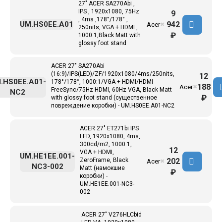
27" ACER SA270Abi ,
IPS , 1920x1080, 75Hz
9
, 4ms ,178°/178° ,
942
UM.HS0EE.A01
Acer
✖
250nits, VGA + HDMI ,
₽
1000:1,Black Matt with
glossy foot stand
ACER 27" SA270Abi
(16:9)/IPS(LED)/ZF/1920x1080/4ms/250nits,
12
.HS0EE.A01-
178°/178°, 1000:1/VGA + HDMI/HDMI
188
Acer
✖
FreeSync/75Hz HDMI, 60Hz VGA, Black Matt
NC2
₽
with glossy foot stand (существенное
повреждение коробки) - UM.HS0EE.A01-NC2
ACER 27" ET271bi IPS
LED, 1920x1080, 4ms,
300cd/m2, 1000:1,
12
VGA + HDMI,
UM.HE1EE.001-
202
ZeroFrame, Black
Acer
✖
NC3-002
Matt (намокшие
₽
коробки) -
UM.HE1EE.001-NC3-
002
ACER 27" V276HLCbid