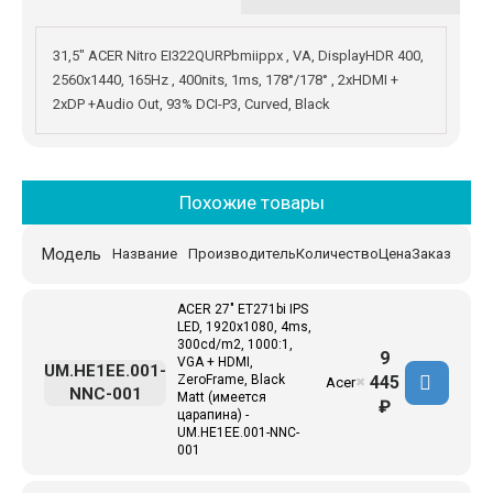
31,5" ACER Nitro EI322QURPbmiippx , VA, DisplayHDR 400,
2560x1440, 165Hz , 400nits, 1ms, 178°/178° , 2xHDMI +
2xDP +Audio Out, 93% DCI-P3, Curved, Black
Похожие товары
Модель
Название
Производитель
Количество
Цена
Заказ
ACER 27" ET271bi IPS
LED, 1920x1080, 4ms,
300cd/m2, 1000:1,
9
VGA + HDMI,
UM.HE1EE.001-
445
ZeroFrame, Black
Acer
✖
NNC-001
Matt (имеется
₽
царапина) -
UM.HE1EE.001-NNC-
001