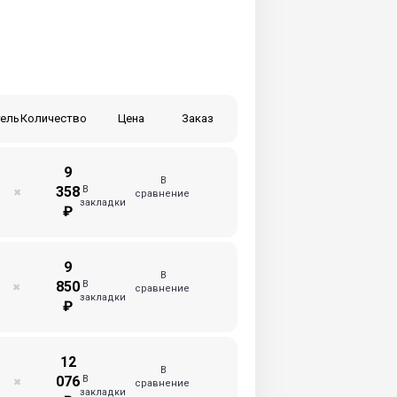
ель
Количество
Цена
Заказ
9
В
В
358
✖
сравнение
закладки
₽
9
В
В
850
✖
сравнение
закладки
₽
12
В
В
076
✖
сравнение
закладки