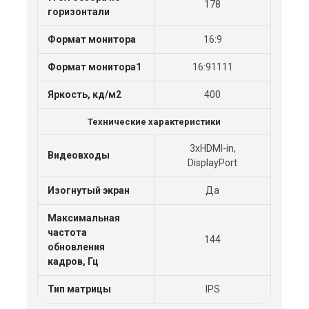
178
горизонтали
Формат монитора
16:9
Формат монитора1
16:91111
Яркость, кд/м2
400
Технические характеристики
3xHDMI-in,
Видеовходы
DisplayPort
Изогнутый экран
Да
Максимальная
частота
144
обновления
кадров, Гц
Тип матрицы
IPS