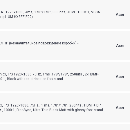
A , 1920x1080, 4ms, 178°/178°, 300 nits, +DVI , 100M:1, VESA
Acer
(repl. UM.HX3EE.E02)
C1RP (незначительное повреждение коробки) -
Acer
ipx, IPS,1920x1080,75Hz, 1ms ,178°/178°, 250nits , 2xHDMI+
Acer
:1, Black with red stripes on footstand
 IPS, 1920x1080, 75Hz , 1 ms, 178°/178°, 250nits , HDMI + DP
Acer
, 1000:1, FreeSync, Ultra Thin Black Matt with glossy foot stand