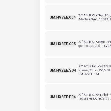
27" ACER V277bip , IPS 
UM.HV7EE.004
Adaptive Sync, 1000:1, 
27" ACER K273bmix , IPS
UM.HX3EE.005
(рег.по высоте) , 1xVGA
27" ACER Nitro VG272Sb
UM.HV2EE.S04
Normal, 2ms , 350/400 
UM.HV2EE.S04
27" ACER K272HLEbid , 
UM.HX3EE.E04
100M:1,VESA 100x100 ,