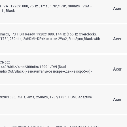
 , VA , 1920x1080, 75Hz , 1ms , 178°/178°, 300nits , VGA +
Acer
:1 , Black
miipx, IPS, HDR Ready, 1920x1080, 144Hz (165Hz Overclock),
Acer
/178°, 250nits, 2xHDMI+DP+Колонки 2Wx2, FreeSync,Black with
Cbidpx
x1440/60Hz/4ms/300nits/1200:1/DVI (Dual
Acer
Audio Out/Black (незначительное повреждение коробки) -
1920x1080, 75Hz, 4ms, 250nits, 178°/178° , HDMI, Adaptive
Acer