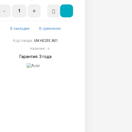
-
+
В закладки
В сравнение
Код товара:
UM.HE2EE.A01
Наличие:
✖
Гарантия: 3 года