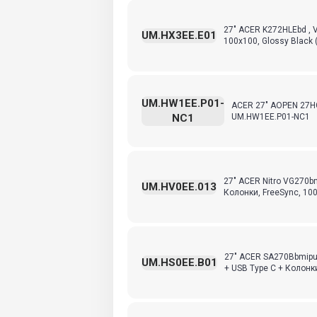
27" ACER K272HLEbd , V
UM.HX3EE.E01
100x100, Glossy Black 
UM.HW1EE.P01-
ACER 27" AOPEN 27H
NC1
UM.HW1EE.P01-NC1
27" ACER Nitro VG270bm
UM.HV0EE.013
Колонки, FreeSync, 1000
27" ACER SA270Bbmipux,
UM.HS0EE.B01
+ USB Type C + Колонки 