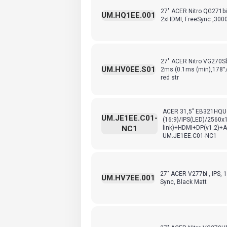
27" ACER Nitro QG271bii
UM.HQ1EE.001
2xHDMI, FreeSync ,3000
27" ACER Nitro VG270Sb
UM.HV0EE.S01
2ms (0.1ms (min),178°
red str
ACER 31,5" EB321HQU
UM.JE1EE.C01-
(16:9)/IPS(LED)/2560
NC1
link)+HDMI+DP(v1.2)+
UM.JE1EE.C01-NC1
27" ACER V277bi , IPS, 
UM.HV7EE.001
Sync, Black Matt