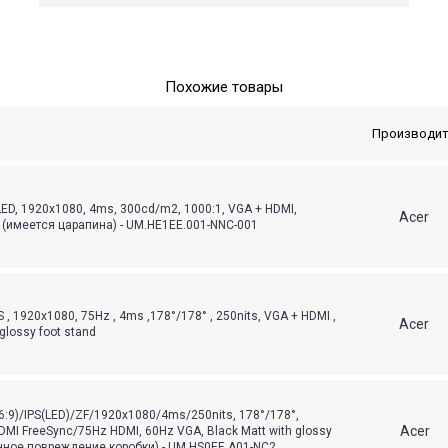
Похожие товары
Производит
LED, 1920x1080, 4ms, 300cd/m2, 1000:1, VGA + HDMI,
Acer
t (имеется царапина) - UM.HE1EE.001-NNC-001
S , 1920x1080, 75Hz , 4ms ,178°/178° , 250nits, VGA + HDMI ,
Acer
glossy foot stand
6:9)/IPS(LED)/ZF/1920x1080/4ms/250nits, 178°/178°,
Acer
MI FreeSync/75Hz HDMI, 60Hz VGA, Black Matt with glossy
енное повреждение коробки) - UM.HS0EE.A01-NC2