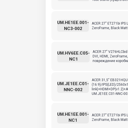
UM.HE1EE.001-
ACER 27" ET271bi IPS 
NC3-002
ZeroFrame, Black Mat
ACER 27" V276HLCbid 
UM.HV6EE.C05-
DVI, HDMI, ZeroFrame
NC1
повреждение коробки
ACER 31,5" EB321HQU
UM.JE1EE.C01-
(16:9)/IPS(LED)/2560
NNC-002
link)+HDMI+DP(v1.2)+A
UM.JE1EE.C01-NNC-00
UM.HE1EE.001-
ACER 27" ET271bi IPS 
NC1
ZeroFrame, Black Mat