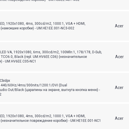
LED, 1920x1080, 4ms, 300cd/m2, 1000:1, VGA + HDMI,
Acer
t (намокшие коробки) - UM.HE1EE.001-NC3-002
LED VA, 1920x1080, 6ms, 300cd/m2, 100Mln:1, 178/178, D-Sub,
Acer
, TCO6.0, Black (repl. UM.HV6EE.C06) (незначительное
) - UM.HV6EE.C05-NC1
Cbidpx
x1440/60Hz/4ms/300nits/1200:1/DVI (Dual
Acer
udio Out/Black (царапины на экране, выгнута кнопка меню) -
2
LED, 1920x1080, 4ms, 300cd/m2, 1000:1, VGA + HDMI,
Acer
t (незначительное повреждение коробки) - UM.HE1EE.001-NC1