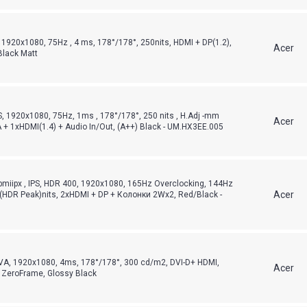
, 1920x1080, 75Hz , 4 ms, 178°/178°, 250nits, HDMI + DP(1.2),
Acer
Black Matt
, 1920x1080, 75Hz, 1ms , 178°/178°, 250 nits , H.Adj -mm
Acer
 + 1xHDMI(1.4) + Audio In/Out, (A++) Black - UM.HX3EE.005
miipx , IPS, HDR 400, 1920x1080, 165Hz Overclocking, 144Hz
Acer
(HDR Peak)nits, 2xHDMI + DP + Колонки 2Wx2, Red/Black -
VA, 1920x1080, 4ms, 178°/178°, 300 cd/m2, DVI-D+ HDMI,
Acer
 ZeroFrame, Glossy Black