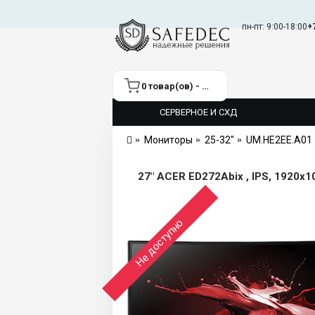
пн-пт: 9:00-18:00
+
0 товар(ов) - 0 ₽
СЕРВЕРНОЕ И СХД
Мониторы
25-32"
UM.HE2EE.A01
27" ACER ED272Abix , IPS, 1920x108
Не доступно