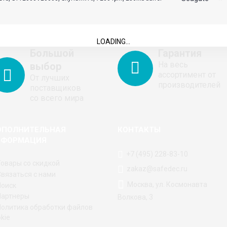
LOADING...
Большой
Гарантия
На весь
выбор
ассортимент от
От лучших
производителей
поставщиков
со всего мира
ОПОЛНИТЕЛЬНАЯ
КОНТАКТЫ
НФОРМАЦИЯ
+7 (495) 228-83-10
Товары со скидкой
zakaz@safedec.ru
Связаться с нами
Москва, ул. Космонавта
Поиск
Партнеры
Волкова, 3
Политика обработки файлов
kie