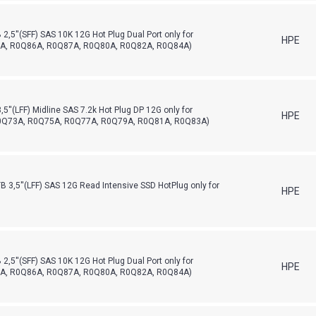
,5''(SFF) SAS 10K 12G Hot Plug Dual Port only for
HPE
A, R0Q86A, R0Q87A, R0Q80A, R0Q82A, R0Q84A)
''(LFF) Midline SAS 7.2k Hot Plug DP 12G only for
HPE
Q73A, R0Q75A, R0Q77A, R0Q79A, R0Q81A, R0Q83A)
3,5''(LFF) SAS 12G Read Intensive SSD HotPlug only for
HPE
,5''(SFF) SAS 10K 12G Hot Plug Dual Port only for
HPE
A, R0Q86A, R0Q87A, R0Q80A, R0Q82A, R0Q84A)