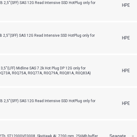
2,5''(SFF) SAS 12G Read Intensive SSD HotPlug only for
HPE
2,5''(SFF) SAS 12G Read Intensive SSD HotPlug only for
HPE
5''(LFF) Midline SAS 7.2k Hot Plug DP 12G only for
HPE
Q73A, R0Q75A, R0Q77A, R0Q79A, R0Q81A, R0Q83A)
2,5''(SFF) SAS 12G Read Intensive SSD HotPlug only for
HPE
Seagate
Tb, ST12000VE0008, SkyHawk AI, 7200 rpm, 256Mb buffer
✖