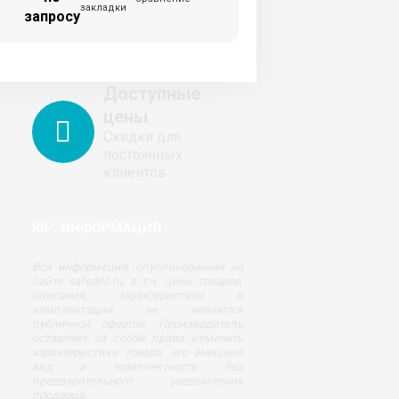
закладки
запросу
Доступные
цены
Скидки для
постоянных
клиентов
ЮР. ИНФОРМАЦИЯ
Вся информация, опубликованная на
сайте safedec.ru, в т.ч. цены товаров,
описания, характеристики и
комплектации не являются
публичной офертой. Производитель
оставляет за собой право изменять
характеристики товара, его внешний
вид и комплектность без
предварительного уведомления
продавца.