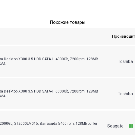
Похожие товары
Производит
a Desktop X300 3.5 HDD SATA-III 4000Gb, 7200rpm, 128MB
Toshiba
SVA
a Desktop X300 3.5 HDD SATA-III 6000Gb, 7200rpm, 128MB
Toshiba
SVA
 2000Gb, ST2000LM015, Barracuda 5400 rpm, 128Mb buffer
Seagate