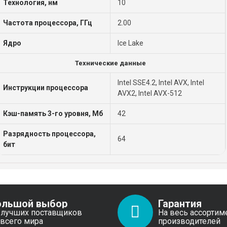
Технология, нм
10
Частота процессора, ГГц
2.00
Ядро
Ice Lake
Технические данные
Intel SSE4.2, Intel AVX, Intel
Инструкции процессора
AVX2, Intel AVX-512
Кэш-память 3-го уровня, Мб
42
Разрядность процессора,
64
бит
ольшой выбор
Гарантия
 лучших поставщиков
На весь ассортим
 всего мира
производителей