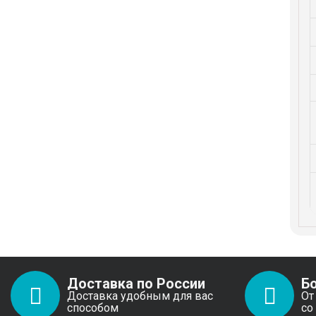
Доставка по России
Б
Доставка удобным для вас
От
способом
со