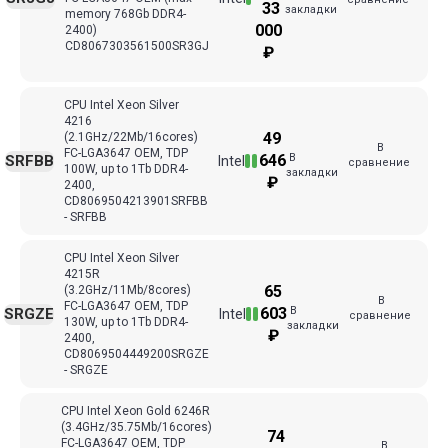
33
закладки
memory 768Gb DDR4-
000
2400)
CD8067303561500SR3GJ
₽
CPU Intel Xeon Silver
4216
49
(2.1GHz/22Mb/16cores)
В
FC-LGA3647 ОЕМ, TDP
В
646
SRFBB
Intel
сравнение
100W, up to 1Tb DDR4-
закладки
₽
2400,
CD8069504213901SRFBB
- SRFBB
CPU Intel Xeon Silver
4215R
65
(3.2GHz/11Mb/8cores)
В
FC-LGA3647 ОЕМ, TDP
В
603
SRGZE
Intel
сравнение
130W, up to 1Tb DDR4-
закладки
₽
2400,
CD8069504449200SRGZE
- SRGZE
CPU Intel Xeon Gold 6246R
(3.4GHz/35.75Mb/16cores)
74
FC-LGA3647 ОЕМ, TDP
В