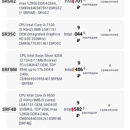
В
701
SRG0Z
Intel
сравнение
max 128Gb DDR4-2666,
закладки
₽
CM8068403875510SRG0Z
(= SRF6M) - SRG0Z
CPU Intel Core i3-7100
9
(3.9GHz) 3MB LGA1151
В
В
044
SR35C
Intel
OEM (Integrated Graphics
✖
сравнение
закладки
HD 630 350MHz)
₽
CM8067703014612SR35C
CPU Intel Xeon Silver 4208
(2.1GHz/11Mb/8cores)
9
FC-LGA3647 ОЕМ, TDP
В
В
486
SRFBM
Intel
85W, up to 1Tb DDR4-
сравнение
закладки
2400,
₽
CD8069503956401SRFBM
- SRFBM
CPU Intel Core i5-9500
(3.0GHz/9MB/6 cores)
9
LGA1151 OEM, UHD630
В
В
582
SRF4B
Intel
350MHz, TDP 65W, max
сравнение
закладки
128Gb DDR4-2466,
₽
CM8068403362610SRF4B
[SRF4B]