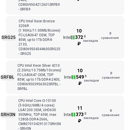
2400,
CD8069504212601SRFB9
- SRFB9
CPU Intel Xeon Bronze
3206R
10
(1.9GHz/11.00Mb/8cores)
В
FC-LGA3647 ОЕМ, TDP
В
372
SRG25
Intel
сравнение
85W, up to 1Tb DDR4-
закладки
₽
2133,
CD8069504344600SRG25
- SRG25
CPU Intel Xeon Silver 4210
10
(2.2GHz/13.75Mb/10cores)
В
FC-LGA3647 ОЕМ, TDP
В
549
SRFBL
Intel
сравнение
85W, up to 1Tb DDR4-2400,
закладки
₽
CD8069503956302SRFBL -
SRFBL
CPU Intel Core i3-10100
(3.6GHz/6MB/4 cores)
11
LGA1200 OEM, UHD630
В
В
373
SRH3N
Intel
350MHz, TDP 65W, max
сравнение
закладки
128Gb DDR4-2666,
₽
CM8070104291317SRH3N
- SRH3N