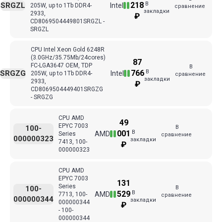
В
218
SRGZL
Intel
205W, up to 1Tb DDR4-
сравнение
закладки
2933,
₽
CD8069504449801SRGZL -
SRGZL
CPU Intel Xeon Gold 6248R
(3.0GHz/35.75Mb/24cores)
87
FC-LGA3647 ОЕМ, TDP
В
В
766
SRGZG
Intel
205W, up to 1Tb DDR4-
сравнение
закладки
2933,
₽
CD8069504449401SRGZG
- SRGZG
CPU AMD
49
EPYC 7003
В
100-
В
001
AMD
Series
сравнение
000000323
закладки
7413, 100-
₽
000000323
CPU AMD
EPYC 7003
131
Series
В
100-
В
529
AMD
7713, 100-
сравнение
000000344
закладки
000000344
₽
- 100-
000000344