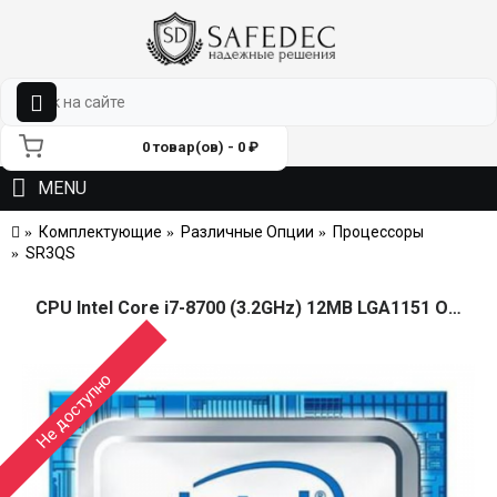
0 товар(ов) - 0 ₽
MENU
Комплектующие
Различные Опции
Процессоры
SR3QS
CPU Intel Core i7-8700 (3.2GHz) 12MB LGA1151 OEM (max mem.64Gb DDR4-2666) CM8068403358316SR3QS
Не доступно