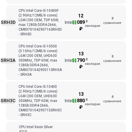
CPU Intel Core i5-10400F
12
(2.9GHz/12MB/6 cores)
В
LGA1200 OEM, TDP 65W,
В
089
SRH3D
Intel
сравнение
max 128Gb DDR4-2666,
закладки
₽
CM8070104290716SRH3D
- SRH3D
CPU Intel Core i5-10500
(3.1GHz/12MB/6 cores)
13
LGA1200 OEM, UHD630
В
В
790
SRH3A
Intel
350MHz, TDP 65W, max
сравнение
закладки
128Gb DDR4-2666,
₽
CM8070104290511SRH3A
- SRH3A
CPU Intel Core i5-10400
(2.9GHz/12MB/6 cores)
13
LGA1200 OEM, UHD630
В
В
880
SRH3C
Intel
350MHz, TDP 65W, max
сравнение
закладки
128Gb DDR4-2666,
₽
CM8070104290715SRH3C
- SRH3C
CPU Intel Xeon Silver
4215