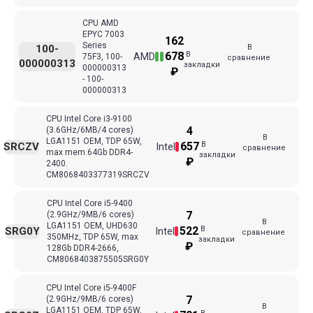
CPU AMD
EPYC 7003
162
Series
В
100-
В
678
AMD
75F3, 100-
сравнение
000000313
закладки
000000313
₽
- 100-
000000313
CPU Intel Core i3-9100
4
(3.6GHz/6MB/4 cores)
В
LGA1151 OEM, TDP 65W,
В
657
SRCZV
Intel
сравнение
max mem.64Gb DDR4-
закладки
₽
2400.
CM8068403377319SRCZV
CPU Intel Core i5-9400
7
(2.9GHz/9MB/6 cores)
В
LGA1151 OEM, UHD630
В
522
SRG0Y
Intel
сравнение
350MHz, TDP 65W, max
закладки
₽
128Gb DDR4-2666,
CM8068403875505SRG0Y
CPU Intel Core i5-9400F
7
(2.9GHz/9MB/6 cores)
В
LGA1151 OEM, TDP 65W,