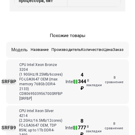
процессора, бит
Похожие товары
Модель
Название
Производитель
Количество
Цена
Заказ
CPU Intel Xeon Bronze
3204
4
(1.90GHz/8.25Mb/6cores)
В
FC-LGA3647 ОЕМ (max
В
344
SRFBP
Intel
сравнение
memory 768Gb DDR4-
закладки
₽
2133)
CD8069503956700SRFBP
[SRFBP]
CPU Intel Xeon Silver
4214
8
(2.2GHz/16.5Mb/12cores)
В
FC-LGA3647 ОЕМ, TDP
В
777
SRFB9
Intel
сравнение
85W, up to 1Tb DDR4-
закладки
₽