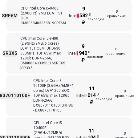
9
CPU Intel Core i5-9400F
В
(2.90GHz) 9MB LGA1151
В
582
SRF6M
Intel
сравнение
OEM,
закладки
₽
CM8068403358819SRF6M
CPU Intel Core i5-9400
(2.9GHz/9MB/6 cores)
9
LGA1151 OEM, UHD630
В
В
940
SR3X5
Intel
350MHz, TDP 65W, max
сравнение
закладки
128Gb DDR4-2666,
₽
CM8068403358816SR3X5
[SR3X5]
CPU Intel Core i3-
10100F (3.6GHz/6MB/4
11
cores) LGA1200 BOX,
В
В
014
8070110100F
Intel
TDP 65W, max 128Gb
✖
сравнение
закладки
DDR4-2666,
₽
BX8070110100FSRH8U
- BX8070110100F
CPU Intel Core i5-
10400F
11
(2.9GHz/12MB/6
В
В
104
8070110400F
Intel
cores) LGA1200 BOX,
✖