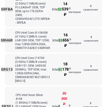
14
(2.5GHz/11Mb/8cores)
В
FC-LGA3647 ОЕМ, TDP
В
539
SRFBA
Intel
сравнение
85W, up to 1Tb DDR4-
закладки
₽
2400,
CD8069504212701SRFBA
- SRFBA
CPU Intel Core i5-10600K
16
(4.1GHz/12MB/6 cores)
В
В
656
SRH6R
Intel
LGA1200 OEM, TDP 125W,
сравнение
закладки
max 128Gb DDR4-2666,
₽
CM8070104282134SRH6R
CPU Intel Core i7-9700
(3.0GHz/12MB/8 cores)
18
LGA1151 OEM, UHD630
В
В
178
SRG13
Intel
350MHz, TDP 65W, max
сравнение
закладки
128Gb DDR4-2466,
₽
CM8068403874521SRG13
[SRG13]
35
CPU Intel Xeon Silver
000
4108
(1.80GHz/11Mb/8cores)
В
₽
В
SR3GJ
Intel
FC-LGA3647 ОЕМ (max
сравнение