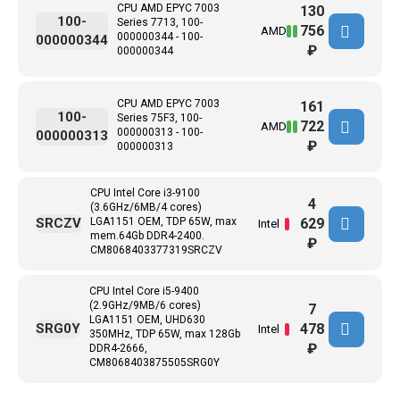
CPU AMD EPYC 7003
130
100-
Series 7713, 100-
756
AMD
000000344 - 100-
000000344
₽
000000344
CPU AMD EPYC 7003
161
100-
Series 75F3, 100-
722
AMD
000000313 - 100-
000000313
₽
000000313
CPU Intel Core i3-9100
4
(3.6GHz/6MB/4 cores)
629
SRCZV
LGA1151 OEM, TDP 65W, max
Intel
mem.64Gb DDR4-2400.
₽
CM8068403377319SRCZV
CPU Intel Core i5-9400
(2.9GHz/9MB/6 cores)
7
LGA1151 OEM, UHD630
478
SRG0Y
Intel
350MHz, TDP 65W, max 128Gb
₽
DDR4-2666,
CM8068403875505SRG0Y