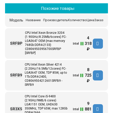
Похожие товары
Модель
Название
Производитель
Количество
Цена
Заказ
CPU Intel Xeon Bronze 3204
(1.90GHz/8.25Mb/6cores) FC-
4
LGA3647 ОЕМ (max memory
318
SRFBP
Intel
768Gb DDR4-2133)
₽
CD8069503956700SRFBP
[SRFBP]
CPU Intel Xeon Silver 4214
(2.2GHz/16.5Mb/12cores) FC-
8
LGA3647 ОЕМ, TDP 85W, up to
725
SRFB9
Intel
1Tb DDR4-2400,
₽
CD8069504212601SRFB9 -
SRFB9
CPU Intel Core i5-9400
(2.9GHz/9MB/6 cores)
9
LGA1151 OEM, UHD630
881
SR3X5
350MHz, TDP 65W, max 128Gb
Intel
DDR4-2666,