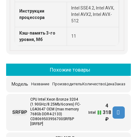
Intel SSE4.2, Intel AVX,
Инструкции
Intel AVX2, Intel AVX-
процессора
512
Кэш-память 3-го
11
уровня, Мб
Похожие товары
Модель
Название
Производитель
Количество
Цена
Заказ
CPU Intel Xeon Bronze 3204
(1.90GHz/8.25Mb/6cores) FC-
4
LGA3647 ОЕМ (max memory
318
SRFBP
Intel
768Gb DDR4-2133)
₽
CD8069503956700SRFBP
[SRFBP]