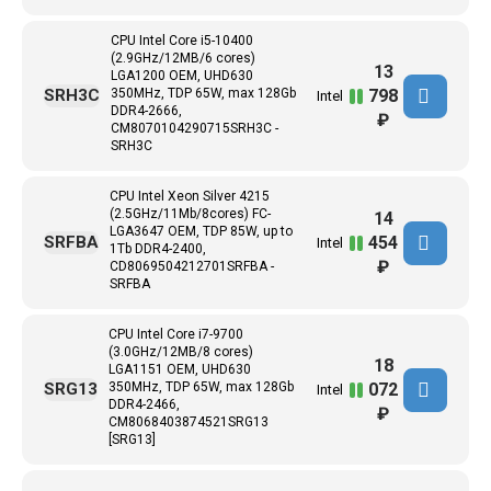
CPU Intel Core i5-10400
(2.9GHz/12MB/6 cores)
13
LGA1200 OEM, UHD630
798
SRH3C
350MHz, TDP 65W, max 128Gb
Intel
DDR4-2666,
₽
CM8070104290715SRH3C -
SRH3C
CPU Intel Xeon Silver 4215
(2.5GHz/11Mb/8cores) FC-
14
LGA3647 ОЕМ, TDP 85W, up to
454
SRFBA
Intel
1Tb DDR4-2400,
₽
CD8069504212701SRFBA -
SRFBA
CPU Intel Core i7-9700
(3.0GHz/12MB/8 cores)
18
LGA1151 OEM, UHD630
072
SRG13
350MHz, TDP 65W, max 128Gb
Intel
DDR4-2466,
₽
CM8068403874521SRG13
[SRG13]