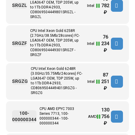
LGA3647 ОЕМ, TDP 205W, up
782
SRGZL
Intel
to 1Tb DDR4-2933,
₽
CD8069504449801SRGZL -
SRGZL
CPU Intel Xeon Gold 6258R
(2.7GHz/38.5Mb/28cores) FC-
76
LGA3647 ОЕМ, TDP 205W, up
234
SRGZF
Intel
to 1Tb DDR4-2933,
₽
CD8069504449301SRGZF -
SRGZF
CPU Intel Xeon Gold 6248R
(3.0GHz/35.75Mb/24cores) FC-
87
LGA3647 ОЕМ, TDP 205W, up
251
SRGZG
Intel
to 1Tb DDR4-2933,
₽
CD8069504449401SRGZG -
SRGZG
CPU AMD EPYC 7003
130
100-
Series 7713, 100-
756
AMD
000000344 - 100-
000000344
₽
000000344