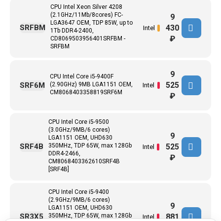
CPU Intel Xeon Silver 4208
(2.1GHz/11Mb/8cores) FC-
9
LGA3647 ОЕМ, TDP 85W, up to
430
SRFBM
Intel
1Tb DDR4-2400,
₽
CD8069503956401SRFBM -
SRFBM
9
CPU Intel Core i5-9400F
525
SRF6M
(2.90GHz) 9MB LGA1151 OEM,
Intel
CM8068403358819SRF6M
₽
CPU Intel Core i5-9500
(3.0GHz/9MB/6 cores)
9
LGA1151 OEM, UHD630
525
SRF4B
350MHz, TDP 65W, max 128Gb
Intel
DDR4-2466,
₽
CM8068403362610SRF4B
[SRF4B]
CPU Intel Core i5-9400
(2.9GHz/9MB/6 cores)
9
LGA1151 OEM, UHD630
881
SR3X5
350MHz, TDP 65W, max 128Gb
Intel