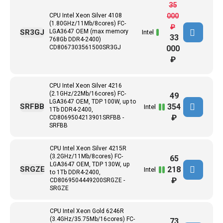
35
CPU Intel Xeon Silver 4108
000
(1.80GHz/11Mb/8cores) FC-
₽
SR3GJ
LGA3647 ОЕМ (max memory
Intel
33
768Gb DDR4-2400)
CD8067303561500SR3GJ
000
₽
CPU Intel Xeon Silver 4216
(2.1GHz/22Mb/16cores) FC-
49
LGA3647 ОЕМ, TDP 100W, up to
354
SRFBB
Intel
1Tb DDR4-2400,
₽
CD8069504213901SRFBB -
SRFBB
CPU Intel Xeon Silver 4215R
(3.2GHz/11Mb/8cores) FC-
65
LGA3647 ОЕМ, TDP 130W, up
218
SRGZE
Intel
to 1Tb DDR4-2400,
₽
CD8069504449200SRGZE -
SRGZE
CPU Intel Xeon Gold 6246R
(3.4GHz/35.75Mb/16cores) FC-
73