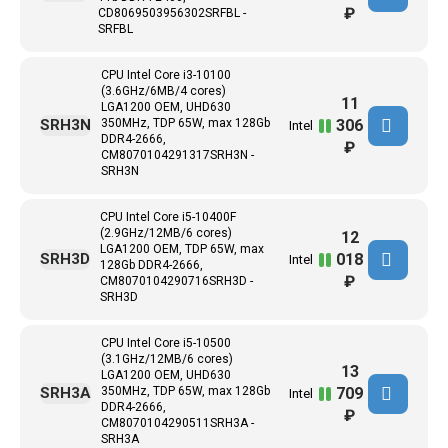
₽
CD8069503956302SRFBL -
SRFBL
CPU Intel Core i3-10100
(3.6GHz/6MB/4 cores)
11
LGA1200 OEM, UHD630
306
SRH3N
350MHz, TDP 65W, max 128Gb
Intel
DDR4-2666,
₽
CM8070104291317SRH3N -
SRH3N
CPU Intel Core i5-10400F
(2.9GHz/12MB/6 cores)
12
LGA1200 OEM, TDP 65W, max
018
SRH3D
Intel
128Gb DDR4-2666,
₽
CM8070104290716SRH3D -
SRH3D
CPU Intel Core i5-10500
(3.1GHz/12MB/6 cores)
13
LGA1200 OEM, UHD630
709
SRH3A
350MHz, TDP 65W, max 128Gb
Intel
DDR4-2666,
₽
CM8070104290511SRH3A -
SRH3A