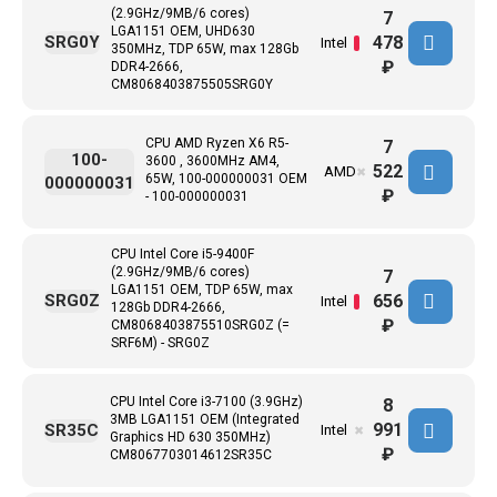
(2.9GHz/9MB/6 cores)
7
LGA1151 OEM, UHD630
478
SRG0Y
Intel
350MHz, TDP 65W, max 128Gb
₽
DDR4-2666,
CM8068403875505SRG0Y
CPU AMD Ryzen X6 R5-
7
100-
3600 , 3600MHz AM4,
522
AMD
✖
65W, 100-000000031 OEM
000000031
₽
- 100-000000031
CPU Intel Core i5-9400F
(2.9GHz/9MB/6 cores)
7
LGA1151 OEM, TDP 65W, max
656
SRG0Z
Intel
128Gb DDR4-2666,
₽
CM8068403875510SRG0Z (=
SRF6M) - SRG0Z
CPU Intel Core i3-7100 (3.9GHz)
8
3MB LGA1151 OEM (Integrated
991
SR35C
Intel
✖
Graphics HD 630 350MHz)
₽
CM8067703014612SR35C