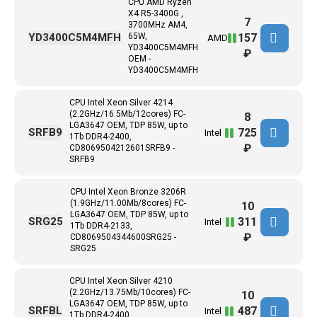
CPU AMD Ryzen
X4 R5-3400G ,
7
3700MHz AM4,
157
YD3400C5M4MFH
65W,
AMD
YD3400C5M4MFH
₽
ОЕМ -
YD3400C5M4MFH
CPU Intel Xeon Silver 4214
(2.2GHz/16.5Mb/12cores) FC-
8
LGA3647 ОЕМ, TDP 85W, up to
725
SRFB9
Intel
1Tb DDR4-2400,
₽
CD8069504212601SRFB9 -
SRFB9
CPU Intel Xeon Bronze 3206R
(1.9GHz/11.00Mb/8cores) FC-
10
LGA3647 ОЕМ, TDP 85W, up to
311
SRG25
Intel
1Tb DDR4-2133,
₽
CD8069504344600SRG25 -
SRG25
CPU Intel Xeon Silver 4210
(2.2GHz/13.75Mb/10cores) FC-
10
LGA3647 ОЕМ, TDP 85W, up to
487
SRFBL
Intel
1Tb DDR4-2400,