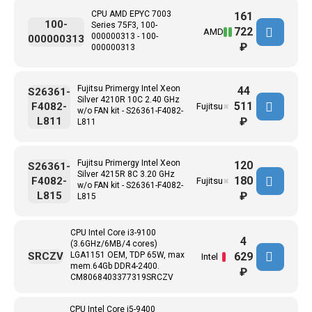
CPU AMD EPYC 7003
161
100-
Series 75F3, 100-
722
AMD
000000313 - 100-
000000313
₽
000000313
Fujitsu Primergy Intel Xeon
44
S26361-
Silver 4210R 10C 2.40 GHz
511
F4082-
Fujitsu
✖
w/o FAN kit - S26361-F4082-
L811
₽
L811
Fujitsu Primergy Intel Xeon
120
S26361-
Silver 4215R 8C 3.20 GHz
180
F4082-
Fujitsu
✖
w/o FAN kit - S26361-F4082-
L815
₽
L815
CPU Intel Core i3-9100
4
(3.6GHz/6MB/4 cores)
629
SRCZV
LGA1151 OEM, TDP 65W, max
Intel
mem.64Gb DDR4-2400.
₽
CM8068403377319SRCZV
CPU Intel Core i5-9400