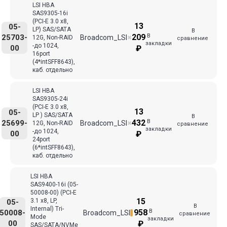
LSI HBA
SAS9305-16i
(PCI-E 3.0 x8,
13
05-
LP) SAS/SATA
В
В
209
25703-
Broadcom_LSI
12G, Non-RAID
✖
сравнение
закладки
-до 1024,
00
₽
16port
(4*intSFF8643),
каб. отдельно
LSI HBA
SAS9305-24i
(PCI-E 3.0 x8,
13
05-
LP ) SAS/SATA
В
В
432
25699-
Broadcom_LSI
12G, Non-RAID
✖
сравнение
закладки
-до 1024,
00
₽
24port
(6*intSFF8643),
каб. отдельно
LSI HBA
SAS9400-16i (05-
50008-00) (PCI-E
15
3.1 x8, LP,
05-
В
Internal) Tri-
В
958
50008-
Broadcom_LSI
сравнение
Mode
закладки
00
₽
SAS/SATA/NVMe