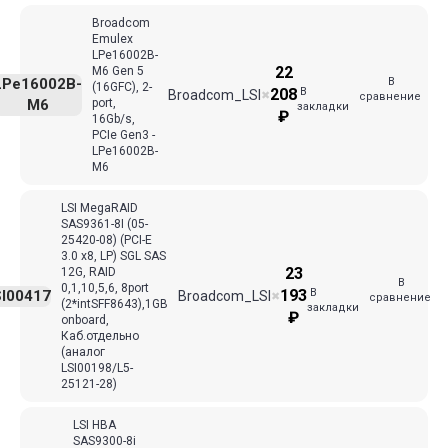
Broadcom
Emulex
LPe16002B-
22
M6 Gen 5
В
LPe16002B-
(16GFC), 2-
В
208
Broadcom_LSI
✖
сравнение
M6
port,
закладки
₽
16Gb/s,
PCIe Gen3 -
LPe16002B-
M6
LSI MegaRAID
SAS9361-8I (05-
25420-08) (PCI-E
3.0 x8, LP) SGL SAS
23
12G, RAID
В
0,1,10,5,6, 8port
В
193
I00417
Broadcom_LSI
✖
сравнение
(2*intSFF8643),1GB
закладки
₽
onboard,
Каб.отдельно
(аналог
LSI00198/L5-
25121-28)
LSI HBA
SAS9300-8i