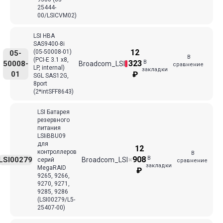
25444-
00/LSICVM02)
LSI HBA
SAS9400-8i
12
(05-50008-01)
05-
В
(PCI-E 3.1 x8,
В
323
50008-
Broadcom_LSI
сравнение
LP, internal)
закладки
01
₽
SGL SAS12G,
8port
(2*intSFF8643)
LSI Батарея
резервного
питания
LSIiBBU09
для
12
контроллеров
В
В
908
LSI00279
Broadcom_LSI
серий
✖
сравнение
закладки
MegaRAID
₽
9265, 9266,
9270, 9271,
9285, 9286
(LSI00279/L5-
25407-00)