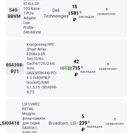
57416 DP
15
10G Base-
В
540-
Dell
В
581
T PCIe
сравнение
BBVM
Technologies
закладки
Adapter
₽
Low
Profile -
540-BBVM
Контроллер HPE
Smart Array
E208e-p SR
Gen10/No
42
Cache/12G/2 ext.
В
804398-
В
715
HPE
mini-
сравнение
B21
закладки
SAS(SFF8644)/PCI-
₽
E 3.0x8(HP&LP
bracket)/RAID
0,1,5,10 - [804398-
B21]
LSI CVM02
RETAIL
Модуль
5
флэш-памяти
В
В
239
LSI00418
Broadcom_LSI
для серий
✖
сравнение
закладки
SAS9361,
₽
9380 (05-