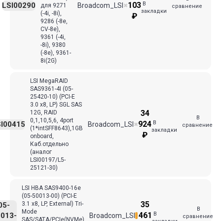
В
103
LSI00290
Broadcom_LSI
для 9271
✖
сравнение
закладки
(-4i, -8i),
₽
9286 (-8e,
CV-8e),
9361 (-4i,
-8i), 9380
(-8e), 9361-
8i(2G)
LSI MegaRAID
SAS9361-4I (05-
25420-10) (PCI-E
3.0 x8, LP) SGL SAS
34
12G, RAID
В
0,1,10,5,6, 4port
В
924
I00415
Broadcom_LSI
✖
сравнение
(1*intSFF8643),1GB
закладки
₽
onboard,
Каб.отдельно
(аналог
LSI00197/L5-
25121-30)
LSI HBA SAS9400-16e
(05-50013-00) (PCI-E
35
3.1 x8, LP, External) Tri-
05-
В
Mode
В
461
013-
Broadcom_LSI
сравнение
SAS/SATA/PCIe(NVMe)