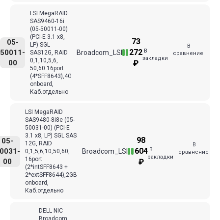
LSI MegaRAID
SAS9460-16i
(05-50011-00)
(PCI-E 3.1 x8,
73
05-
LP) SGL
В
В
272
50011-
Broadcom_LSI
SAS12G, RAID
сравнение
закладки
0,1,10,5,6,
00
₽
50,60 16port
(4*SFF8643),4G
onboard,
Каб.отдельно
LSI MegaRAID
SAS9480-8i8e (05-
50031-00) (PCI-E
3.1 x8, LP) SGL SAS
98
05-
12G, RAID
В
В
604
0031-
Broadcom_LSI
0,1,5,6,10,50,60,
сравнение
закладки
16port
00
₽
(2*intSFF8643 +
2*extSFF8644),2GB
onboard,
Каб.отдельно
DELL NIC
Broadcom