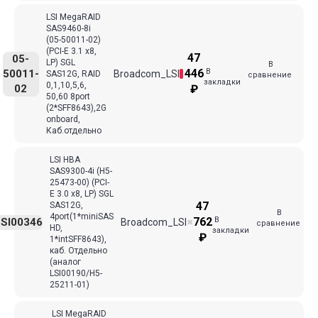
LSI MegaRAID
SAS9460-8i
(05-50011-02)
(PCI-E 3.1 x8,
47
05-
LP) SGL
В
В
446
50011-
Broadcom_LSI
SAS12G, RAID
сравнение
закладки
0,1,10,5,6,
02
₽
50,60 8port
(2*SFF8643),2G
onboard,
Каб.отдельно
LSI HBA
SAS9300-4i (H5-
25473-00) (PCI-
E 3.0 x8, LP) SGL
47
SAS12G,
В
4port(1*miniSAS
В
762
SI00346
Broadcom_LSI
✖
сравнение
HD,
закладки
₽
1*intSFF8643),
каб. Отдельно
(аналог
LSI00190/H5-
25211-01)
LSI MegaRAID