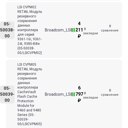
LSI CVPM02
RETAIL Модуль
резервного
сохранения
4
05-
данных
В
В
211
50038-
Broadcom_LSI
контроллера
сравнение
закладки
для серий
00
₽
9361-16i, 9361-
24i, 9380-8i8e
(05-50038-
00/LSICVPM02)
LSI CVPM05
RETAIL Модуль
резервного
сохранения
данных
6
контроллера
05-
В
CacheVault
В
797
50039-
Broadcom_LSI
сравнение
Flash Cache
закладки
00
₽
Protection
Module for
9460 and 9480
Series (05-
50039-
00/LSICVPM05)