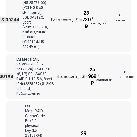
(H5-25573-00)
(PCI-E 3.0 x8,
23
LP, internal)
В
SGL SAS12G,
В
730
LSI00344
Broadcom_LSI
✖
сравнение
8port
закладки
₽
(2*intSFF8643),
Каб.отдельно
(аналог
LSI00194/H5-
25249-01)
LSI MegaRAID
SAS9260-8I (L5-
25
25121-28) (PCI-E 2.0
В
x8, LP) SGL SAS6G,
В
969
I00198
Broadcom_LSI
✖
сравнение
RAID 0,1,10,5,6, 8port
закладки
₽
(2*intSFF8087),512MB
onboard,
Каб.отдельно
LSI
MegaRAID
CacheCade
Pro 2.0
physical
key (L5-
29
25188-04)
В