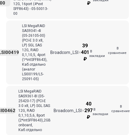
закладки
00
₽
12G, 16port (4*ext
SFF8643) - 05-50013-
00
LSI MegaRAID
SAS9341-4I
(05-26105-00)
(PCI-E 3.0 x8,
39
LP) SGL SAS
В
12G, RAID
В
401
LSI00419
Broadcom_LSI
✖
сравнение
0,1,10,5, 4port
закладки
₽
(1*intSFF8643),
Каб.отдельно
(аналог
LSI00199/L5-
25091-05)
LSI MegaRAID
SAS9361-8I (05-
25420-17) (PCI-E
40
3.0 x8, LP) SGL SAS
В
В
297
I00462
Broadcom_LSI
12G, RAID
✖
сравнение
закладки
0,1,10,5,6, 8port
₽
(2*intSFF8643),2GB
onboard,
Каб.отдельно