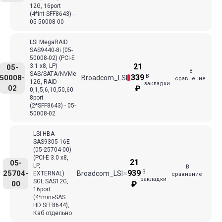
12G, 16port
(4*int SFF8643) -
05-50008-00
LSI MegaRAID
SAS9440-8i (05-
50008-02) (PCI-E
21
3.1 x8, LP)
05-
В
SAS/SATA/NVMe
В
339
50008-
Broadcom_LSI
сравнение
12G, RAID
закладки
02
₽
0,1,5,6,10,50,60
8port
(2*SFF8643) - 05-
50008-02
LSI HBA
SAS9305-16E
(05-25704-00)
(PCI-E 3.0 x8,
21
05-
LP,
В
В
939
25704-
Broadcom_LSI
EXTERNAL)
✖
сравнение
закладки
SGL SAS12G,
00
₽
16port
(4*mini-SAS
HD SFF8644),
Каб.отдельно