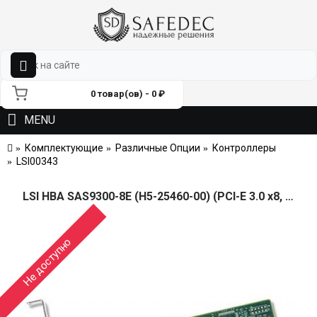
0 товар(ов) - 0 ₽
MENU
Комплектующие
Различные Опции
Контроллеры
LSI00343
LSI HBA SAS9300-8E (H5-25460-00) (PCI-E 3.0 x8, LP, EXTERNAL) SGL SAS12G, 8port (2*extSFF8644), Каб.отдельно (аналог LSI00188/H5-25086-01)
Не доступно