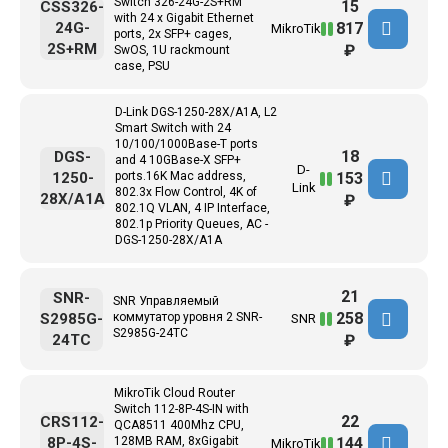
Switch 326-24G-2S+RM
15
CSS326-
with 24 x Gigabit Ethernet
817
24G-
MikroTik
ports, 2x SFP+ cages,
2S+RM
₽
SwOS, 1U rackmount
case, PSU
D-Link DGS-1250-28X/A1A, L2
Smart Switch with 24
10/100/1000Base-T ports
18
DGS-
and 4 10GBase-X SFP+
D-
153
1250-
ports.16K Mac address,
Link
802.3x Flow Control, 4K of
28X/A1A
₽
802.1Q VLAN, 4 IP Interface,
802.1p Priority Queues, AC -
DGS-1250-28X/A1A
21
SNR-
SNR Управляемый
258
S2985G-
коммутатор уровня 2 SNR-
SNR
S2985G-24TC
24TC
₽
MikroTik Cloud Router
Switch 112-8P-4S-IN with
22
CRS112-
QCA8511 400Mhz CPU,
144
8P-4S-
128MB RAM, 8xGigabit
MikroTik