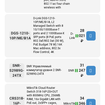
port, built-in 5Ghz
802.11ac four chain
wireless with
D-Link DGS-1210-
10P/ME/B1A, L2
Managed Switch with 8
10/100/1000Base-T
28
DGS-1210-
ports and 2 1000Base-X
D-
021
SFP ports (8 PoE ports
10P/ME/B1A
Link
₽
802.3af/802.3at (30 W),
PoE Budget 78 W).16K
Mac address, 802.3x
Flow Control, 4K
31
SNR-
SNR Управляемый
247
S2989G-
коммутатор уровня 2 SNR-
SNR
S2989G-24TX
24TX
₽
MikroTik Cloud Router
Switch 318-16P-2S+OUT
with 800MHz CPU, 256MB
34
CRS318-
RAM, 16x Gigabit LAN with
346
16P-
PoE-out, 2xSFP+ cages,
MikroTik