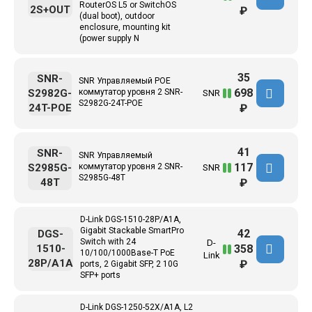
RouterOS L5 or SwitchOS
2S+OUT
₽
(dual boot), outdoor
enclosure, mounting kit
(power supply N
35
SNR-
SNR Управляемый POE
698
S2982G-
коммутатор уровня 2 SNR-
SNR
S2982G-24T-POE
24T-POE
₽
41
SNR-
SNR Управляемый
117
S2985G-
коммутатор уровня 2 SNR-
SNR
S2985G-48T
48T
₽
D-Link DGS-1510-28P/A1A,
Gigabit Stackable SmartPro
42
DGS-
Switch with 24
D-
358
1510-
10/100/1000Base-T PoE
Link
28P/A1A
₽
ports, 2 Gigabit SFP, 2 10G
SFP+ ports
D-Link DGS-1250-52X/A1A, L2