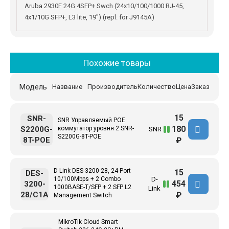
Aruba 2930F 24G 4SFP+ Swch (24x10/100/1000 RJ-45,
4x1/10G SFP+, L3 lite, 19") (repl. for J9145A)
Похожие товары
Модель
Название
Производитель
Количество
Цена
Заказ
15
SNR-
SNR Управляемый POE
180
S2200G-
коммутатор уровня 2 SNR-
SNR
S2200G-8T-POE
8T-POE
₽
D-Link DES-3200-28, 24-Port
15
DES-
10/100Mbps + 2 Combo
D-
454
3200-
1000BASE-T/SFP + 2 SFP L2
Link
28/C1A
₽
Management Switch
MikroTik Cloud Smart