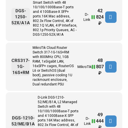
Smart Switch with 48
10/100/1000Base-T ports
42
DGS-
and 4 10GBase-X SFP+
D-
824
1250-
ports.16K Mac address,
Link
802.3x Flow Control, 4K of
52X/A1A
₽
802.1Q VLAN, 4 IP Interface,
802.1p Priority Queues, AC -
DGS-1250-52X/A1A
MikroTik Cloud Router
Switch 317-1G-16S+RM
with 800MHz CPU, 1GB
48
CRS317-
RAM, 1xGigabit LAN,
807
1G-
16xSFP+ cages, RouterOS
MikroTik
L6 or SwitchOS (dual
16S+RM
₽
boot), passive cooling 1U
rackmount enclosure,
Dual redundant PSU
D-Link DGS-1210-
52/ME/B1A, L2 Managed
Switch with 48
10/100/1000Base-T ports
49
and 4 1000Base-X SFP
DGS-1210-
D-
444
ports.16K Mac address,
52/ME/B1A
Link
802.3x Flow Control, 4K of
₽