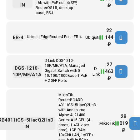
LAN with PoE-out, 4xSFP,
IN
₽
RouterOS L5, desktop
case, PSU
22
144
ER-4
Ubiquiti EdgeRouter4-Port - ER-4
Ubiquiti
₽
D-Link DGS-1210-
27
10P/ME/A1A, Managed
DGS-1210-
D-
463
Gigabit Switch with 8
10P/ME/A1A
Link
10/100/1000Base-T PoE
₽
+ 2 SFP Ports
MikroTik
RouterBOARD
4011iGS+5HacQ2HnD
with Annapurna
Alpine AL21400
28
RB4011iGS+5HacQ2HnD-
Cortex A15 CPU (4-
019
MikroTik
cores, 1.4GHz per
IN
₽
core), 1GB RAM,
10xGbit LAN, 1xSFP+