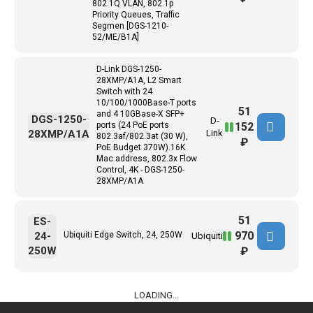
802.1Q VLAN, 802.1p
Priority Queues, Traffic
Segmen [DGS-1210-
52/ME/B1A]
D-Link DGS-1250-
28XMP/A1A, L2 Smart
Switch with 24
10/100/1000Base-T ports
51
and 4 10GBase-X SFP+
DGS-1250-
D-
152
ports (24 PoE ports
28XMP/A1A
Link
802.3af/802.3at (30 W),
₽
PoE Budget 370W).16K
Mac address, 802.3x Flow
Control, 4K - DGS-1250-
28XMP/A1A
51
ES-
970
24-
Ubiquiti Edge Switch, 24, 250W
Ubiquiti
250W
₽
LOADING...