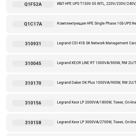
Q1F52A
ИБП HPE UPS T1500 G5 INTL, 220V/230V/240V, 
Q1C17A
Комплектующая HPE Single Phase 1Gb UPS Ne
310931
Legrand CS141B SK Network Management Car
310045
Legrand KEOR LINE RT 1000VA/900W, RM 2U/Towe
310170
Legrand Daker DK Plus 1000VA/900W, RM 2U/Tow
310156
Legrand Keor LP 2000VA/1800W, Tower, On-line
310158
Legrand Keor LP 3000VA/2700W, Tower, On-line