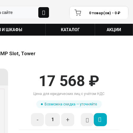
0 товар(ов) - 0 ₽
П И ШКАФЫ
КАТАЛОГ
АКЦИИ
NMP Slot, Tower
17 568 ₽
Цена для юридических лиц с учётом НДС
Возможна скидка — уточняйте
-
+