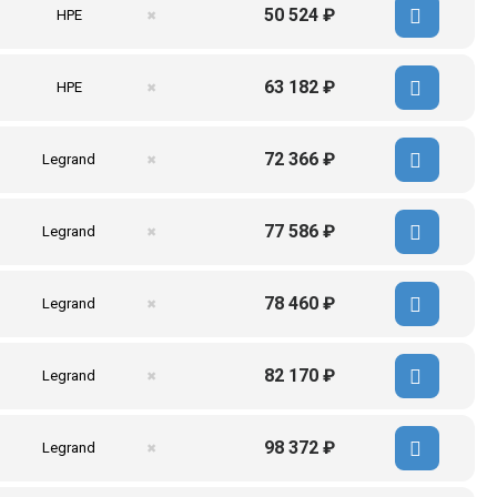
50 524 ₽
HPE
✖
63 182 ₽
HPE
✖
72 366 ₽
Legrand
✖
77 586 ₽
Legrand
✖
78 460 ₽
Legrand
✖
82 170 ₽
Legrand
✖
98 372 ₽
Legrand
✖