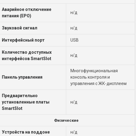
Аварийное отключение
н/д
питания (EPO)
Звуковой сигнал
н/д
Интерфейсный порт
USB
Количество доступных
н/д
интерфейсов SmartSlot
Многофункциональная
Панель управления
консоль контроля и
управления с ЖК-дисплеем
Предварительно
установленные платы
н/д
SmartSlot
Физические
Устройств на поддоне
н/д