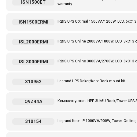
ISN1500ET
warranty
ISN1500ERMI
IRBIS UPS Optimal 1500VA/1200W, LCD, 6xC13 
ISL2000ERMI
IRBIS UPS Online 2000VA/1800W, LCD, 8xC13 o
ISL3000ERMI
IRBIS UPS Online 3000VA/2700W, LCD, 8xC13 o
310952
Legrand UPS Daker/Keor Rack mount kit
Q9Z44A
Комплектующая HPE 3U/6U Rack/Tower UPS Shi
310154
Legrand Keor LP 1000VA/900W, Tower, On-line,