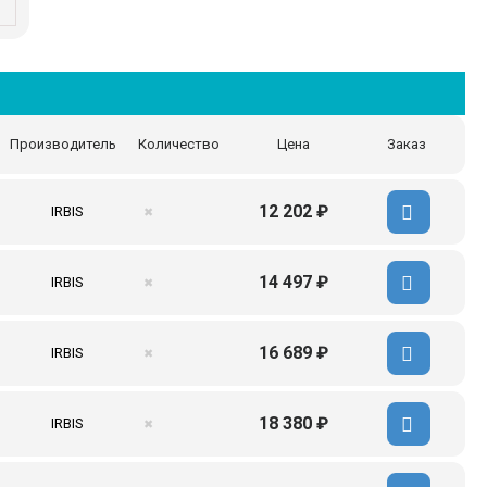
Производитель
Количество
Цена
Заказ
12 202 ₽
IRBIS
✖
14 497 ₽
IRBIS
✖
16 689 ₽
IRBIS
✖
18 380 ₽
IRBIS
✖