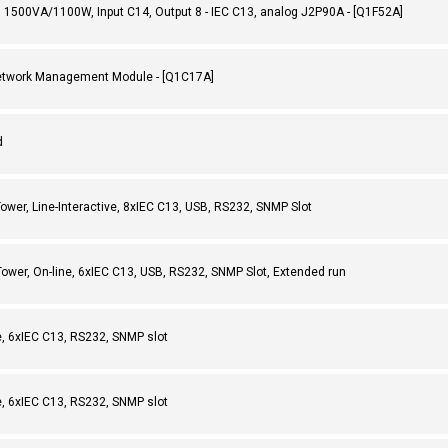
1500VA/1100W, Input C14, Output 8 - IEC C13, analog J2P90A - [Q1F52A]
twork Management Module - [Q1C17A]
d
r, Line-Interactive, 8xIEC C13, USB, RS232, SNMP Slot
er, On-line, 6xIEC C13, USB, RS232, SNMP Slot, Extended run
, 6xIEC C13, RS232, SNMP slot
, 6xIEC C13, RS232, SNMP slot