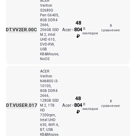
ACER
Veriton
S2680G
Pen G6405,
8GB DDR4
48
2666,
В
В
804
DT.VV2ER.00C
Acer
256GB SSD
✖
сравнение
закладки
M.2, Intel
₽
UHD 610,
DVD-RW,
USB
KB&Mouse,
NoOS
ACER
Veriton
N4680G i3-
10105,
8GB DDR4
2666,
48
128GB SSD
В
В
804
DT.VUSER.017
Acer
M.2, 1TB
✖
сравнение
закладки
HD
₽
7200rpm,
Intel UHD
630, WiFi 6,
BT, USB
KB&Mouse,