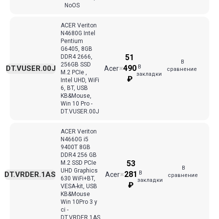
NoOS
ACER Veriton
N4680G Intel
Pentium
G6405, 8GB
51
DDR4 2666,
В
256GB SSD
В
490
DT.VUSER.00J
Acer
✖
сравнение
M.2 PCIe ,
закладки
₽
Intel UHD, WiFi
6, BT, USB
KB&Mouse,
Win 10 Pro -
DT.VUSER.00J
ACER Veriton
N4660G i5
9400T 8GB
DDR4 256 GB
53
M.2 SSD PCIe
В
UHD Graphics
В
281
DT.VRDER.1AS
Acer
✖
сравнение
630 WiFi+BT,
закладки
₽
VESA-kit, USB
KB&Mouse
Win 10Pro 3 y
ci -
DT.VRDER.1AS