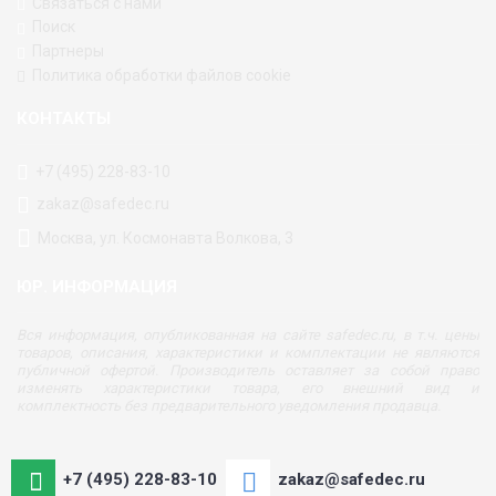
Связаться с нами
Поиск
Партнеры
Политика обработки файлов cookie
КОНТАКТЫ
+7 (495) 228-83-10
zakaz@safedec.ru
Москва, ул. Космонавта Волкова, 3
ЮР. ИНФОРМАЦИЯ
Вся информация, опубликованная на сайте safedec.ru, в т.ч. цены
товаров, описания, характеристики и комплектации не являются
публичной офертой. Производитель оставляет за собой право
изменять характеристики товара, его внешний вид и
комплектность без предварительного уведомления продавца.
+7 (495) 228-83-10
zakaz@safedec.ru