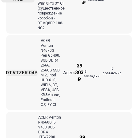
₽
Win10Pro 3Y CI
(существенное
повреждение
коробки) -
DT.VQ8ER.188-
NC2
ACER
Veriton
N4670G
Pen G6400,
8GB DDR4
39
2666,
В
256GB SSD
В
303
DT.VTZER.04P
Acer
✖
сравнение
M.2, Intel
закладки
₽
UHD 610,
WiFi 6, BT,
VESA, USB
KB&Mouse,
Endless
OS, 3Y CI
ACER Veriton
N4660G i5
9400 8GB
DDR4
39
1TB/7200