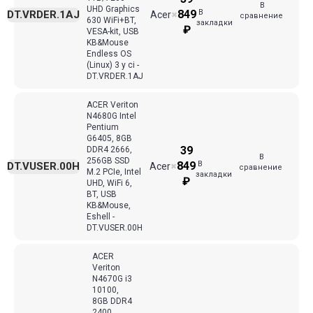
В
UHD Graphics
В
849
DT.VRDER.1AJ
Acer
✖
сравнение
630 WiFi+BT,
закладки
₽
VESA-kit, USB
KB&Mouse
Endless OS
(Linux) 3 y ci -
DT.VRDER.1AJ
ACER Veriton
N4680G Intel
Pentium
G6405, 8GB
39
DDR4 2666,
В
256GB SSD
В
849
DT.VUSER.00H
Acer
✖
сравнение
M.2 PCIe, Intel
закладки
₽
UHD, WiFi 6,
BT, USB
KB&Mouse,
Eshell -
DT.VUSER.00H
ACER
Veriton
N4670G i3
10100,
8GB DDR4
2400