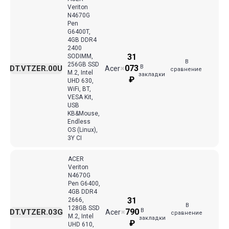
Veriton
N4670G
Pen
G6400T,
4GB DDR4
2400
31
SODIMM,
В
256GB SSD
В
073
DT.VTZER.00U
Acer
✖
сравнение
M.2, Intel
закладки
₽
UHD 630,
WiFi, BT,
VESA Kit,
USB
KB&Mouse,
Endless
OS (Linux),
3Y CI
ACER
Veriton
N4670G
Pen G6400,
4GB DDR4
31
2666,
В
128GB SSD
В
790
DT.VTZER.03G
Acer
✖
сравнение
M.2, Intel
закладки
₽
UHD 610,