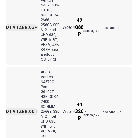
Veriton
N4670G i3-
10100,
8GB DDR4
42
2666,
В
256GB SSD
В
088
DT.VTZER.03P
Acer
✖
сравнение
M.2, Intel
закладки
₽
UHD 630,
WiFi 6, BT,
VESA, USB
KB&Mouse,
Endless
OS, 3Y CI
ACER
Veriton
N4670G
Pen
G6400T,
4GB DDR4
2400
44
SODIMM,
В
В
326
DT.VTZER.00T
Acer
256GB SSD
✖
сравнение
закладки
M.2, Intel
₽
UHD 630,
WiFi, BT,
VESA Kit,
USB