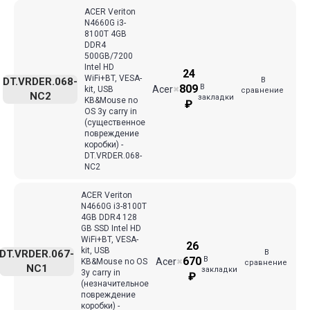
ACER Veriton
N4660G i3-
8100T 4GB
DDR4
500GB/7200
Intel HD
24
WiFi+BT, VESA-
В
DT.VRDER.068-
В
809
Acer
kit, USB
✖
сравнение
NC2
закладки
KB&Mouse no
₽
OS 3y carry in
(существенное
повреждение
коробки) -
DT.VRDER.068-
NC2
ACER Veriton
N4660G i3-8100T
4GB DDR4 128
GB SSD Intel HD
WiFi+BT, VESA-
26
kit, USB
В
DT.VRDER.067-
В
670
Acer
KB&Mouse no OS
✖
сравнение
NC1
закладки
3y carry in
₽
(незначительное
повреждение
коробки) -