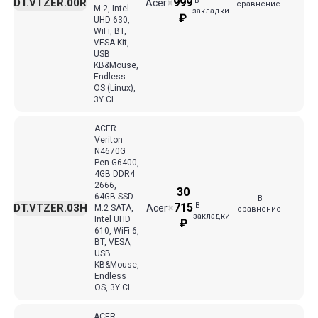
В
999
DT.VTZER.00R
Acer
✖
сравнение
M.2, Intel
закладки
₽
UHD 630,
WiFi, BT,
VESA Kit,
USB
KB&Mouse,
Endless
OS (Linux),
3Y CI
ACER
Veriton
N4670G
Pen G6400,
4GB DDR4
2666,
30
64GB SSD
В
В
715
DT.VTZER.03H
Acer
M.2 SATA,
✖
сравнение
закладки
Intel UHD
₽
610, WiFi 6,
BT, VESA,
USB
KB&Mouse,
Endless
OS, 3Y CI
ACER