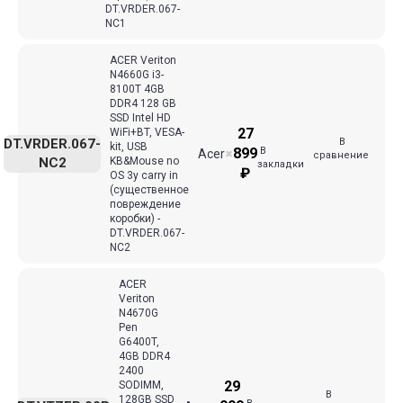
DT.VRDER.067-
NC1
ACER Veriton
N4660G i3-
8100T 4GB
DDR4 128 GB
SSD Intel HD
27
WiFi+BT, VESA-
В
DT.VRDER.067-
kit, USB
В
899
Acer
✖
сравнение
NC2
KB&Mouse no
закладки
₽
OS 3y carry in
(существенное
повреждение
коробки) -
DT.VRDER.067-
NC2
ACER
Veriton
N4670G
Pen
G6400T,
4GB DDR4
2400
29
SODIMM,
В
128GB SSD