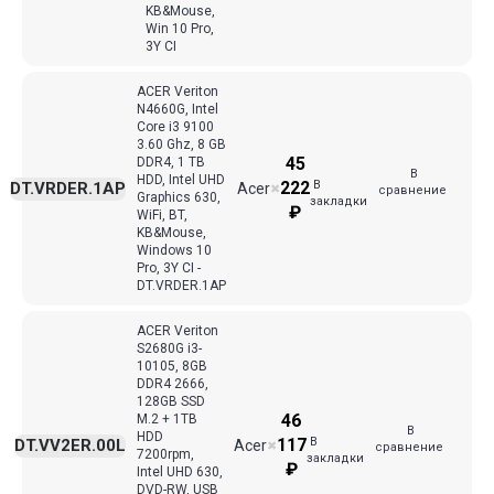
KB&Mouse,
Win 10 Pro,
3Y CI
ACER Veriton
N4660G, Intel
Core i3 9100
3.60 Ghz, 8 GB
45
DDR4, 1 TB
В
HDD, Intel UHD
В
222
DT.VRDER.1AP
Acer
✖
сравнение
Graphics 630,
закладки
₽
WiFi, BT,
KB&Mouse,
Windows 10
Pro, 3Y СI -
DT.VRDER.1AP
ACER Veriton
S2680G i3-
10105, 8GB
DDR4 2666,
128GB SSD
46
M.2 + 1TB
В
HDD
В
117
DT.VV2ER.00L
Acer
✖
сравнение
7200rpm,
закладки
₽
Intel UHD 630,
DVD-RW, USB