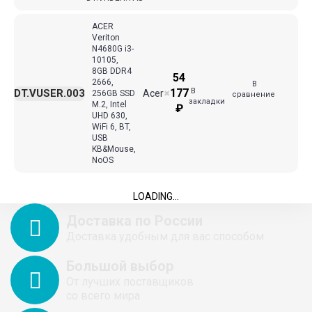
ACER
Veriton
N4680G i3-
10105,
8GB DDR4
54
2666,
В
В
177
DT.VUSER.003
Acer
256GB SSD
✖
сравнение
закладки
M.2, Intel
₽
UHD 630,
WiFi 6, BT,
USB
KB&Mouse,
NoOS
LOADING...
Доставка по России
Доставка удобным для вас способом
Большой выбор
От лучших поставщиков
со всего мира