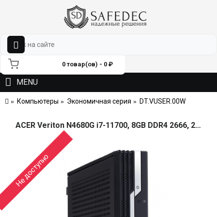
0 товар(ов) - 0 ₽
MENU
Компьютеры
Экономичная серия
DT.VUSER.00W
ACER Veriton N4680G i7-11700, 8GB DDR4 2666, 256GB SSD M.2, Intel UHD 750, WiFi 6, BT, USB KB&Mouse, NoOS
Не доступно