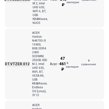
закладки
M.2, Intel
₽
UHD 630,
WiFi 6, BT,
USB
KB&Mouse,
NoOS
ACER
Veriton
N4670G i5
10400,
8GB DDR4
2400
SODIMM,
47
256GB SSD
В
В
461
DT.VTZER.012
Acer
M.2, Intel
✖
сравнение
закладки
UHD 630,
₽
WiFi, BT,
VESA Kit,
USB
KB&Mouse,
Endless
OS (Linux),
3Y CI
ACER