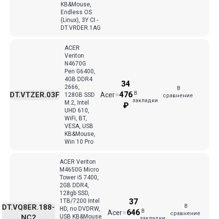
KB&Mouse,
Endless OS
(Linux), 3Y СI -
DT.VRDER.1AG
ACER
Veriton
N4670G
Pen G6400,
4GB DDR4
34
2666,
В
В
476
DT.VTZER.03F
Acer
128GB SSD
✖
сравнение
закладки
M.2, Intel
₽
UHD 610,
WiFi, BT,
VESA, USB
KB&Mouse,
Win 10 Pro
ACER Veriton
M4650G Micro
Tower i5 7400,
2GB DDR4,
128gb SSD,
37
1TB/7200 Intel
В
DT.VQ8ER.188-
HD, no DVDRW,
В
646
Acer
✖
сравнение
NC2
USB KB&Mouse
закладки