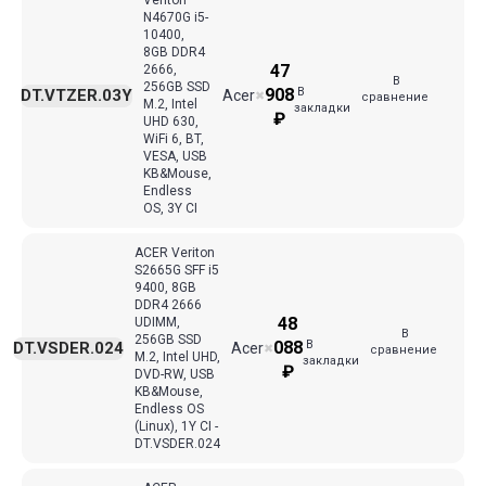
Veriton
N4670G i5-
10400,
8GB DDR4
47
2666,
В
256GB SSD
В
908
DT.VTZER.03Y
Acer
✖
сравнение
M.2, Intel
закладки
₽
UHD 630,
WiFi 6, BT,
VESA, USB
KB&Mouse,
Endless
OS, 3Y CI
ACER Veriton
S2665G SFF i5
9400, 8GB
DDR4 2666
48
UDIMM,
В
256GB SSD
В
088
DT.VSDER.024
Acer
✖
сравнение
M.2, Intel UHD,
закладки
₽
DVD-RW, USB
KB&Mouse,
Endless OS
(Linux), 1Y CI -
DT.VSDER.024