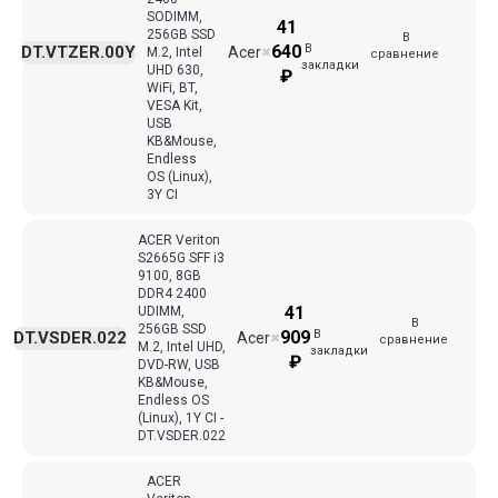
SODIMM,
41
256GB SSD
В
В
640
DT.VTZER.00Y
Acer
M.2, Intel
✖
сравнение
закладки
UHD 630,
₽
WiFi, BT,
VESA Kit,
USB
KB&Mouse,
Endless
OS (Linux),
3Y CI
ACER Veriton
S2665G SFF i3
9100, 8GB
DDR4 2400
41
UDIMM,
В
256GB SSD
В
909
DT.VSDER.022
Acer
✖
сравнение
M.2, Intel UHD,
закладки
₽
DVD-RW, USB
KB&Mouse,
Endless OS
(Linux), 1Y CI -
DT.VSDER.022
ACER