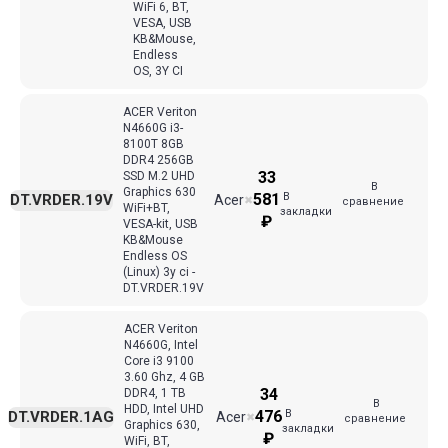
WiFi 6, BT,
VESA, USB
KB&Mouse,
Endless
OS, 3Y CI
ACER Veriton
N4660G i3-
8100T 8GB
DDR4 256GB
33
SSD M.2 UHD
В
Graphics 630
В
581
DT.VRDER.19V
Acer
✖
сравнение
WiFi+BT,
закладки
₽
VESA-kit, USB
KB&Mouse
Endless OS
(Linux) 3y ci -
DT.VRDER.19V
ACER Veriton
N4660G, Intel
Core i3 9100
3.60 Ghz, 4 GB
34
DDR4, 1 TB
В
HDD, Intel UHD
В
476
DT.VRDER.1AG
Acer
✖
сравнение
Graphics 630,
закладки
₽
WiFi, BT,