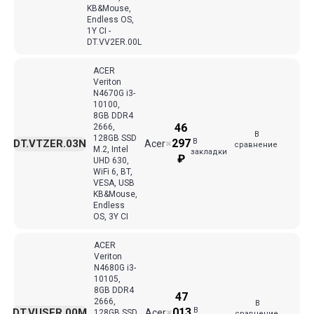
KB&Mouse,
Endless OS,
1Y CI -
DT.VV2ER.00L
ACER
Veriton
N4670G i3-
10100,
8GB DDR4
46
2666,
В
128GB SSD
В
297
DT.VTZER.03N
Acer
✖
сравнение
M.2, Intel
закладки
₽
UHD 630,
WiFi 6, BT,
VESA, USB
KB&Mouse,
Endless
OS, 3Y CI
ACER
Veriton
N4680G i3-
10105,
8GB DDR4
47
2666,
В
В
013
DT.VUSER.00M
Acer
128GB SSD
✖
сравнение