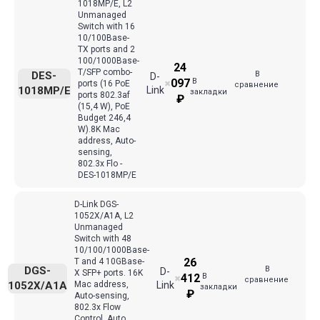
1018MP/E, L2
Unmanaged
Switch with 16
10/100Base-
TX ports and 2
100/1000Base-
24
T/SFP combo-
В
DES-
D-
В
097
ports (16 PoE
✖
сравнение
1018MP/E
Link
закладки
ports 802.3af
₽
(15,4 W), PoE
Budget 246,4
W).8K Mac
address, Auto-
sensing,
802.3x Flo -
DES-1018MP/E
D-Link DGS-
1052X/A1A, L2
Unmanaged
Switch with 48
10/100/1000Base-
26
T and 4 10GBase-
В
DGS-
D-
X SFP+ ports. 16K
В
412
✖
сравнение
1052X/A1A
Mac address,
Link
закладки
₽
Auto-sensing,
802.3x Flow
Control, Auto