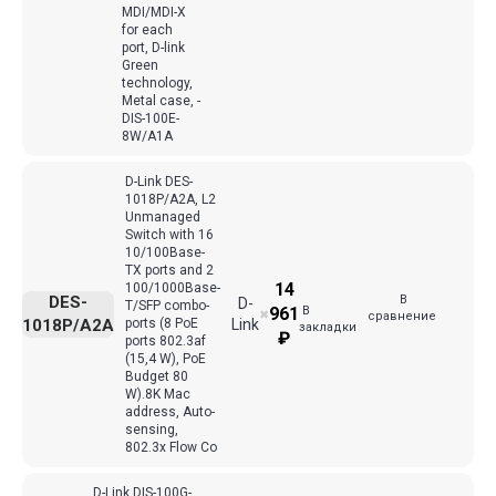
MDI/MDI-X
for each
port, D-link
Green
technology,
Metal case, -
DIS-100E-
8W/A1A
D-Link DES-
1018P/A2A, L2
Unmanaged
Switch with 16
10/100Base-
TX ports and 2
14
100/1000Base-
В
DES-
D-
T/SFP combo-
В
961
✖
сравнение
1018P/A2A
ports (8 PoE
Link
закладки
₽
ports 802.3af
(15,4 W), PoE
Budget 80
W).8K Mac
address, Auto-
sensing,
802.3x Flow Co
D-Link DIS-100G-