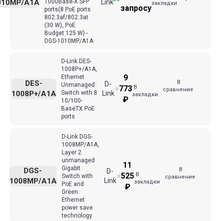
010MP/A1A
1000Base-X SFP
Link
закладки
запросу
ports(8 PoE ports
802.3af/802.3at
(30 W), PoE
Budget 125 W) -
DGS-1010MP/A1A
D-Link DES-
1008P+/A1A,
9
Ethernet
В
DES-
D-
Unmanaged
В
773
✖
сравнение
1008P+/A1A
Switch with 8
Link
закладки
₽
10/100-
BaseTX PoE
ports
D-Link DGS-
1008MP/A1A,
Layer 2
unmanaged
11
Gigabit
В
DGS-
D-
В
525
Switch with
✖
сравнение
1008MP/A1A
Link
закладки
PoE and
₽
Green
Ethernet
power save
technology