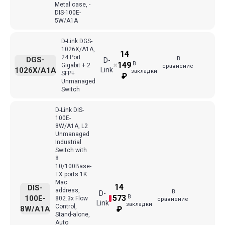
Metal case, -
DIS-100E-
5W/A1A
D-Link DGS-
1026X/A1A,
14
24 Port
В
DGS-
D-
В
149
Gigabit + 2
✖
сравнение
1026X/A1A
Link
закладки
SFP+
₽
Unmanaged
Switch
D-Link DIS-
100E-
8W/A1A, L2
Unmanaged
Industrial
Switch with
8
10/100Base-
TX ports.1K
Mac
14
DIS-
address,
В
D-
В
573
100E-
802.3x Flow
сравнение
Link
закладки
Control,
8W/A1A
₽
Stand-alone,
Auto