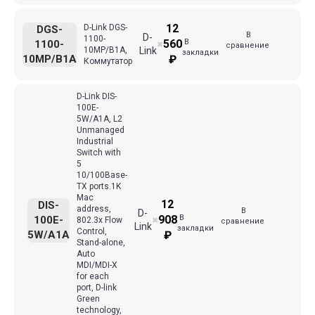
12
D-Link DGS-
DGS-
В
D-
1100-
В
560
1100-
✖
сравнение
10MP/B1A,
Link
закладки
10MP/B1A
₽
Коммутатор
D-Link DIS-
100E-
5W/A1A, L2
Unmanaged
Industrial
Switch with
5
10/100Base-
TX ports.1K
Mac
12
DIS-
address,
В
D-
В
908
100E-
802.3x Flow
✖
сравнение
Link
закладки
Control,
5W/A1A
₽
Stand-alone,
Auto
MDI/MDI-X
for each
port, D-link
Green
technology,