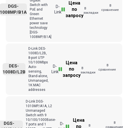
Gigabit
Цена
Switch with
В
DGS-
D-
В
по
PoE and
сравнение
1008MP/B1A
Link
закладки
Green
запросу
Ethernet
power save
technology
[DGS-
1008MP/B1A]
D-Link DES-
1008D/L2B,
8-port UTP
Цена
10/100Mbps
В
DES-
D-
Auto-
В
по
сравнение
1008D/L2B
sensing,
Link
закладки
запросу
Stand-alone,
Unmanaged,
1K MAC
addresses
D-Link DGS-
1010MP/A1A, L2
Unmanaged
Switch with 9
Цена
10/100/1000Base-
В
DGS-
D-
T ports and 1
В
по
сравнение