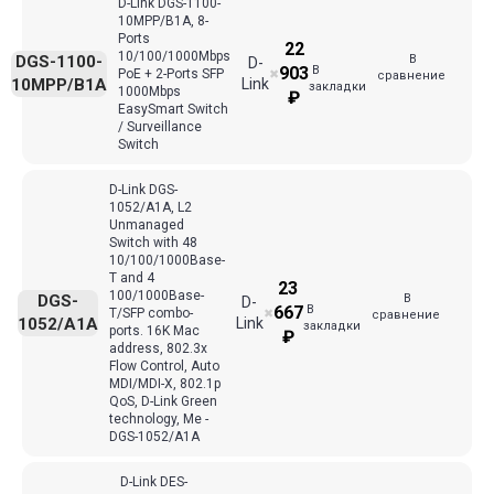
D-Link DGS-1100-
10MPP/B1A, 8-
Ports
22
10/100/1000Mbps
В
DGS-1100-
D-
В
903
PoE + 2-Ports SFP
✖
сравнение
10MPP/B1A
Link
закладки
1000Mbps
₽
EasySmart Switch
/ Surveillance
Switch
D-Link DGS-
1052/A1A, L2
Unmanaged
Switch with 48
10/100/1000Base-
T and 4
23
100/1000Base-
В
DGS-
D-
В
667
T/SFP combo-
✖
сравнение
1052/A1A
Link
закладки
ports. 16K Mac
₽
address, 802.3x
Flow Control, Auto
MDI/MDI-X, 802.1p
QoS, D-Link Green
technology, Me -
DGS-1052/A1A
D-Link DES-