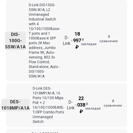
D-Link DIS-100G-
5SW/A1A, L2
Unmanaged
Industrial Switch
with 4
10/100/1000Base-
18
T ports and 1
DIS-
В
D-
1000Base-X SFP
В
997
100G-
✖
сравнение
ports.2K Mac
Link
закладки
5SW/A1A
₽
address, Jumbo
Frame 9K, Auto-
sensing, 802.3x
Flow Control,
Stand-alone, Auto -
DIS-100G-
5SW/A1A
D-Link DES-
1018MP/A1A, 16
22
Ports 10/100 Mbps
В
DES-
D-
PoE + 2
В
038
✖
сравнение
1018MP/A1A
10/100/1000BASE-
Link
закладки
₽
T/SFP Combo Ports
Unmanaged
Switch