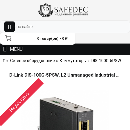
0 товар(ов) - 0 ₽
MENU
Сетевое оборудование
Коммутаторы
DIS-100G-5PSW
D-Link DIS-100G-5PSW, L2 Unmanaged Industrial Switch with 4 10/100/1000Base-T ports and 1 1000Base-X SFP ports (4 PoE ports 802.3af/802.3at (30 W), PoE Budget 120 W)2K Mac address, Jumbo Frame 9K, A
Не доступно