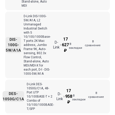
Stand-alone, Auto
MDI
D-Link DIS-100G-
5W/A1A, L2
Unmanaged
Industrial Switch
with 5
10/100/1000Base-
17
DIS-
T ports.2K Mac
В
D-
В
627
100G-
address, Jumbo
✖
сравнение
Link
закладки
Frame 9K, Auto-
5W/A1A
₽
sensing, 802.3x
Flow Control,
Stand-alone, Auto
MDI/MDI-X for
each port, D-l - DIS-
100G-5W/A1A
D-Link DES-
1050G/C1A, 48-
17
Port UTP
В
DES-
D-
В
958
10/100BASE-T + 2
✖
сравнение
1050G/C1A
Link
закладки
Combo of
₽
10/100/1000BASE-
T/SFP