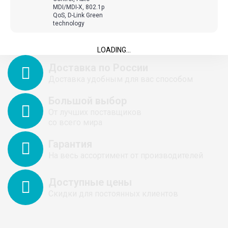
MDI/MDI-X, 802.1p
QoS, D-Link Green
technology
LOADING...
Доставка по России
Доставка удобным для вас способом
Большой выбор
От лучших поставщиков
со всего мира
Гарантия
На весь ассортимент от производителей
Доступные цены
Скидки для постоянных клиентов