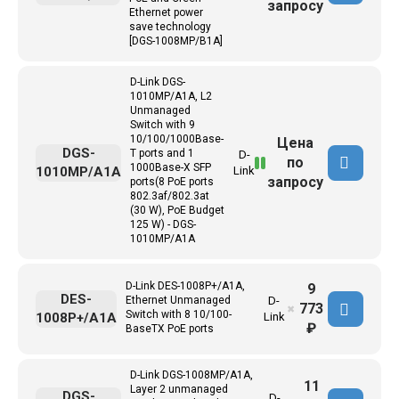
запросу
Ethernet power
save technology
[DGS-1008MP/B1A]
D-Link DGS-
1010MP/A1A, L2
Unmanaged
Switch with 9
10/100/1000Base-
Цена
DGS-
T ports and 1
D-
по
1000Base-X SFP
1010MP/A1A
Link
запросу
ports(8 PoE ports
802.3af/802.3at
(30 W), PoE Budget
125 W) - DGS-
1010MP/A1A
D-Link DES-1008P+/A1A,
9
DES-
Ethernet Unmanaged
D-
773
✖
Switch with 8 10/100-
1008P+/A1A
Link
₽
BaseTX PoE ports
D-Link DGS-1008MP/A1A,
11
Layer 2 unmanaged
DGS-
D-