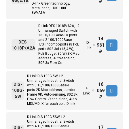
8W/A1A
₽
D-link Green technology,
Metal case, - DIS-100E-
8W/A1A
D-Link DES-1018P/A2A, L2
Unmanaged Switch with
16 10/100Base-TX ports
14
and 2 100/1000Base-
DES-
D-
961
T/SFP combo-ports (8 PoE
✖
1018P/A2A
Link
ports 802.3af (15,4 W),
₽
PoE Budget 80 W).8K Mac
address, Auto-sensing,
802.3x Flow Co
D-Link DIS-100G-5W, L2
Unmanaged Industrial Switch
16
DIS-
with 5 10/100/1000Base-T
D-
069
100G-
ports.2K Mac address, Jumbo
✖
Link
Frame 9K, Auto-sensing, 802.3x
5W
₽
Flow Control, Stand-alone, Auto
MDI/MDI-X for each port, D-link
D-Link DIS-100G-5SW, L2
Unmanaged Industrial Switch
with 4 10/100/1000Base-T
17
DIS-