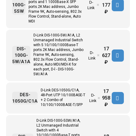
ports and 1 1000Base-X SFP
D-
177
100G-
✖
ports.2K Mac address, Jumbo
Link
5SW
₽
Frame 9K, Auto-sensing, 802.3x
Flow Control, Stand-alone, Auto
MDI
D-Link DIS-100G-5W/A1A, L2
Unmanaged Industrial Switch
with 5 10/100/1000Base-T
17
DIS-
ports.2K Mac address, Jumbo
D-
627
100G-
Frame 9K, Auto-sensing,
✖
Link
802.3x Flow Control, Stand-
5W/A1A
₽
alone, Auto MDI/MDI-X for
each port, D-l - DIS-100G-
5W/A1A
D-Link DES-1050G/C1A,
17
DES-
48-Port UTP 10/100BASE-T
D-
958
✖
+ 2 Combo of
1050G/C1A
Link
₽
10/100/1000BASE-T/SFP
D-Link DIS-100G-5SW/A1A,
L2 Unmanaged Industrial
Switch with 4
10/100/1000Base-T ports