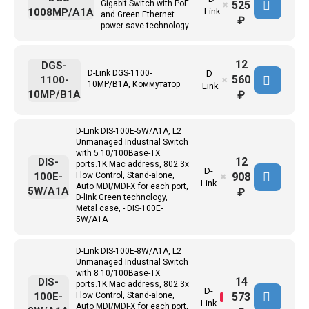
525
Gigabit Switch with PoE
✖
1008MP/A1A
Link
and Green Ethernet
₽
power save technology
12
DGS-
D-Link DGS-1100-
D-
560
1100-
✖
10MP/B1A, Коммутатор
Link
10MP/B1A
₽
D-Link DIS-100E-5W/A1A, L2
Unmanaged Industrial Switch
with 5 10/100Base-TX
12
DIS-
ports.1K Mac address, 802.3x
D-
908
100E-
Flow Control, Stand-alone,
✖
Link
Auto MDI/MDI-X for each port,
5W/A1A
₽
D-link Green technology,
Metal case, - DIS-100E-
5W/A1A
D-Link DIS-100E-8W/A1A, L2
Unmanaged Industrial Switch
with 8 10/100Base-TX
14
DIS-
ports.1K Mac address, 802.3x
D-
573
100E-
Flow Control, Stand-alone,
Link
Auto MDI/MDI-X for each port,