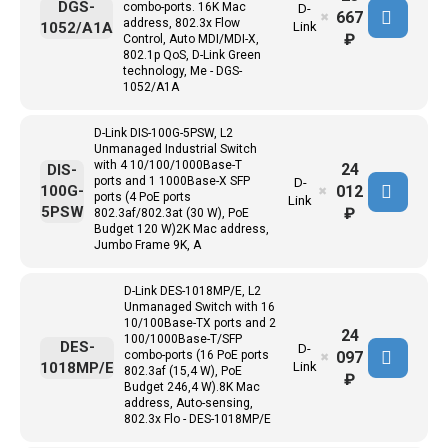
DGS-
combo-ports. 16K Mac
D-
667
✖
address, 802.3x Flow
1052/A1A
Link
₽
Control, Auto MDI/MDI-X,
802.1p QoS, D-Link Green
technology, Me - DGS-
1052/A1A
D-Link DIS-100G-5PSW, L2
Unmanaged Industrial Switch
with 4 10/100/1000Base-T
24
DIS-
ports and 1 1000Base-X SFP
D-
012
100G-
✖
ports (4 PoE ports
Link
5PSW
₽
802.3af/802.3at (30 W), PoE
Budget 120 W)2K Mac address,
Jumbo Frame 9K, A
D-Link DES-1018MP/E, L2
Unmanaged Switch with 16
10/100Base-TX ports and 2
24
100/1000Base-T/SFP
DES-
D-
097
combo-ports (16 PoE ports
✖
1018MP/E
Link
802.3af (15,4 W), PoE
₽
Budget 246,4 W).8K Mac
address, Auto-sensing,
802.3x Flo - DES-1018MP/E