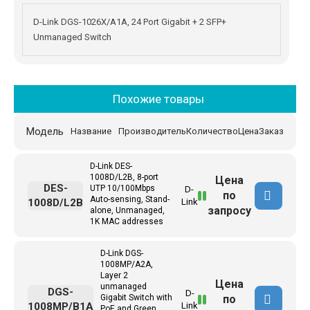
D-Link DGS-1026X/A1A, 24 Port Gigabit + 2 SFP+
Unmanaged Switch
Похожие товары
Модель
Название
Производитель
Количество
Цена
Заказ
D-Link DES-
1008D/L2B, 8-port
Цена
DES-
UTP 10/100Mbps
D-
по
Auto-sensing, Stand-
1008D/L2B
Link
запросу
alone, Unmanaged,
1K MAC addresses
D-Link DGS-
1008MP/A2A,
Layer 2
Цена
unmanaged
DGS-
D-
по
Gigabit Switch with
1008MP/B1A
Link
PoE and Green