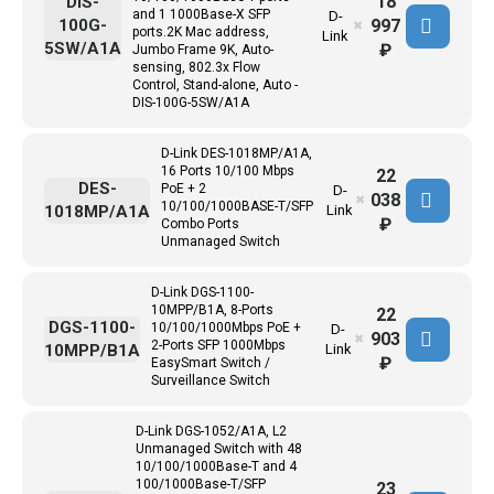
18
DIS-
and 1 1000Base-X SFP
D-
997
100G-
✖
ports.2K Mac address,
Link
5SW/A1A
₽
Jumbo Frame 9K, Auto-
sensing, 802.3x Flow
Control, Stand-alone, Auto -
DIS-100G-5SW/A1A
D-Link DES-1018MP/A1A,
16 Ports 10/100 Mbps
22
DES-
PoE + 2
D-
038
✖
10/100/1000BASE-T/SFP
1018MP/A1A
Link
₽
Combo Ports
Unmanaged Switch
D-Link DGS-1100-
10MPP/B1A, 8-Ports
22
DGS-1100-
10/100/1000Mbps PoE +
D-
903
✖
2-Ports SFP 1000Mbps
10MPP/B1A
Link
₽
EasySmart Switch /
Surveillance Switch
D-Link DGS-1052/A1A, L2
Unmanaged Switch with 48
10/100/1000Base-T and 4
100/1000Base-T/SFP
23