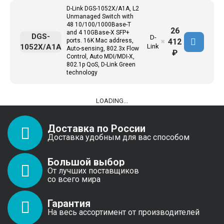
D-Link DGS-1052X/A1A, L2
Unmanaged Switch with
48 10/100/1000Base-T
26
and 4 10GBase-X SFP+
DGS-
D-
412
ports. 16K Mac address,
✖
1052X/A1A
Link
Auto-sensing, 802.3x Flow
₽
Control, Auto MDI/MDI-X,
802.1p QoS, D-Link Green
technology
LOADING...
Доставка по России
Доставка удобным для вас способом
Большой выбор
От лучших поставщиков
со всего мира
Гарантия
На весь ассортимент от производителей