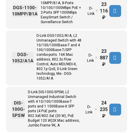
10MPP/B1A, 8-Ports
23
DGS-1100-
10/100/1000Mbps PoE +
D-
116
✖
2-Ports SFP 1000Mbps
10MPP/B1A
Link
₽
EasySmart Switch /
Surveillance Switch
D-Link DGS-1052/A1A, L2
Unmanaged Switch with 48
10/100/1000Base-T and 4
100/1000Base-T/SFP
23
DGS-
combo-ports. 16K Mac
D-
887
✖
address, 802.3x Flow
1052/A1A
Link
₽
Control, Auto MDI/MDI-X,
802.1p QoS, D-Link Green
technology, Me - DGS-
1052/A1A
D-Link DIS-100G-5PSW, L2
Unmanaged Industrial Switch
with 4 10/100/1000Base-T
24
DIS-
ports and 1 1000Base-X SFP
D-
235
100G-
✖
ports (4 PoE ports
Link
5PSW
₽
802.3af/802.3at (30 W), PoE
Budget 120 W)2K Mac address,
Jumbo Frame 9K, A