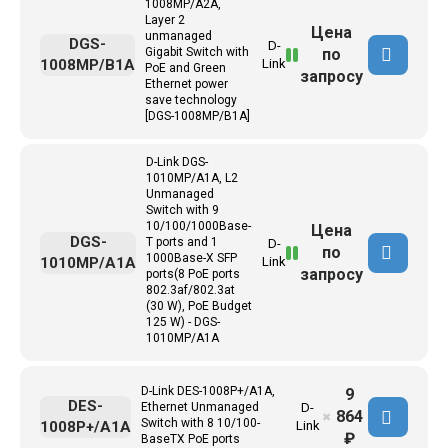
1008MP/A2A,
Layer 2
Цена
unmanaged
DGS-
D-
по
Gigabit Switch with
1008MP/B1A
Link
PoE and Green
запросу
Ethernet power
save technology
[DGS-1008MP/B1A]
D-Link DGS-
1010MP/A1A, L2
Unmanaged
Switch with 9
10/100/1000Base-
Цена
DGS-
T ports and 1
D-
по
1000Base-X SFP
1010MP/A1A
Link
запросу
ports(8 PoE ports
802.3af/802.3at
(30 W), PoE Budget
125 W) - DGS-
1010MP/A1A
D-Link DES-1008P+/A1A,
9
DES-
Ethernet Unmanaged
D-
864
✖
Switch with 8 10/100-
1008P+/A1A
Link
₽
BaseTX PoE ports