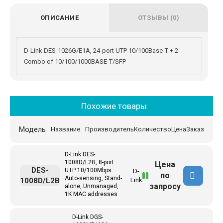
ОПИСАНИЕ
ОТЗЫВЫ (0)
D-Link DES-1026G/E1A, 24-port UTP 10/100Base-T + 2
Combo of 10/100/1000BASE-T/SFP
Похожие товары
Модель
Название
Производитель
Количество
Цена
Заказ
D-Link DES-
1008D/L2B, 8-port
Цена
DES-
UTP 10/100Mbps
D-
по
Auto-sensing, Stand-
1008D/L2B
Link
запросу
alone, Unmanaged,
1K MAC addresses
D-Link DGS-