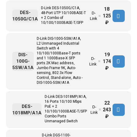
D-Link DES-1050G/C1A,
18
DES-
48-Port UTP 10/100BASE-T
D-
125
✖
+ 2 Combo of
1050G/C1A
Link
₽
10/100/1000BASE-T/SFP
D-Link DIS-100G-5SW/A1A,
L2 Unmanaged Industrial
Switch with 4
10/100/1000Base-T ports
19
DIS-
and 1 1000Base-X SFP
D-
174
100G-
✖
ports.2K Mac address,
Link
5SW/A1A
₽
Jumbo Frame 9K, Auto-
sensing, 802.3x Flow
Control, Stand-alone, Auto -
DIS-100G-5SW/A1A
D-Link DES-1018MP/A1A,
16 Ports 10/100 Mbps
22
DES-
PoE + 2
D-
243
✖
10/100/1000BASE-T/SFP
1018MP/A1A
Link
₽
Combo Ports
Unmanaged Switch
D-Link DGS-1100-