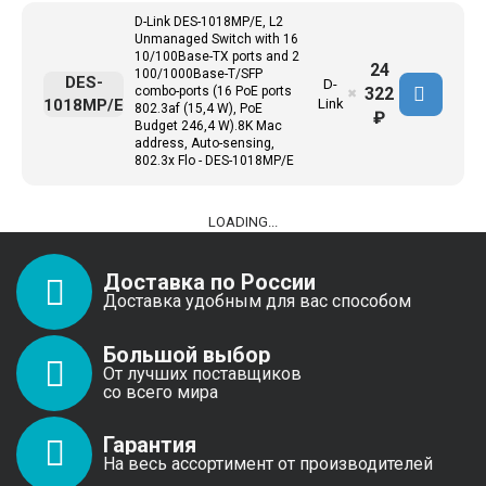
D-Link DES-1018MP/E, L2
Unmanaged Switch with 16
10/100Base-TX ports and 2
24
100/1000Base-T/SFP
DES-
D-
322
combo-ports (16 PoE ports
✖
1018MP/E
Link
802.3af (15,4 W), PoE
₽
Budget 246,4 W).8K Mac
address, Auto-sensing,
802.3x Flo - DES-1018MP/E
LOADING...
Доставка по России
Доставка удобным для вас способом
Большой выбор
От лучших поставщиков
со всего мира
Гарантия
На весь ассортимент от производителей