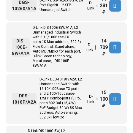
D-Link DGS-1026X/A1A, 24
DGS-
D-
281
Port Gigabit + 2 SFP+
✖
1026X/A1A
Link
Unmanaged Switch
₽
D-Link DIS-100E-8W/A1A, L2
Unmanaged Industrial Switch
with 8 10/100Base-TX
14
DIS-
ports.1K Mac address, 802.3x
D-
709
100E-
Flow Control, Stand-alone,
Link
Auto MDI/MDI-X for each port,
8W/A1A
₽
D-link Green technology,
Metal case, - DIS-100E-
8W/A1A
D-Link DES-1018P/A2A, L2
Unmanaged Switch with
16 10/100Base-TX ports
15
and 2 100/1000Base-
DES-
D-
100
T/SFP combo-ports (8 PoE
✖
1018P/A2A
Link
ports 802.3af (15,4 W),
₽
PoE Budget 80 W).8K Mac
address, Auto-sensing,
802.3x Flow Co
D-Link DIS-100G-5W, L2