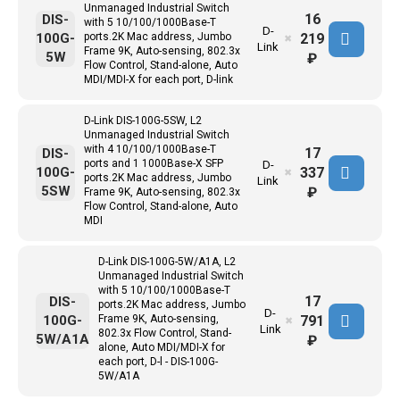
Unmanaged Industrial Switch
16
DIS-
with 5 10/100/1000Base-T
D-
219
100G-
ports.2K Mac address, Jumbo
✖
Link
Frame 9K, Auto-sensing, 802.3x
5W
₽
Flow Control, Stand-alone, Auto
MDI/MDI-X for each port, D-link
D-Link DIS-100G-5SW, L2
Unmanaged Industrial Switch
with 4 10/100/1000Base-T
17
DIS-
ports and 1 1000Base-X SFP
D-
337
100G-
✖
ports.2K Mac address, Jumbo
Link
5SW
₽
Frame 9K, Auto-sensing, 802.3x
Flow Control, Stand-alone, Auto
MDI
D-Link DIS-100G-5W/A1A, L2
Unmanaged Industrial Switch
with 5 10/100/1000Base-T
17
DIS-
ports.2K Mac address, Jumbo
D-
791
100G-
Frame 9K, Auto-sensing,
✖
Link
802.3x Flow Control, Stand-
5W/A1A
₽
alone, Auto MDI/MDI-X for
each port, D-l - DIS-100G-
5W/A1A