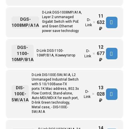
D-Link DGS-1008MP/A1A,
11
Layer 2 unmanaged
DGS-
D-
632
Gigabit Switch with PoE
✖
1008MP/A1A
Link
and Green Ethernet
₽
power save technology
12
DGS-
D-Link DGS-1100-
D-
677
1100-
✖
10MP/B1A, Коммутатор
Link
10MP/B1A
₽
D-Link DIS-100E-5W/A1A, L2
Unmanaged Industrial Switch
with 5 10/100Base-TX
13
DIS-
ports.1K Mac address, 802.3x
D-
028
100E-
Flow Control, Stand-alone,
✖
Link
Auto MDI/MDI-X for each port,
5W/A1A
₽
D-link Green technology,
Metal case, - DIS-100E-
5W/A1A
14