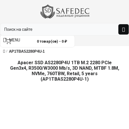
MENU
0 товар(ов) - 0 ₽
AP1TBAS2280P4U-1
Apacer SSD AS2280P4U 1TB M.2 2280 PCIe
Gen3x4, R3500/W3000 Mb/s, 3D NAND, MTBF 1.8M,
NVMe, 760TBW, Retail, 5 years
(AP1TBAS2280P4U-1)