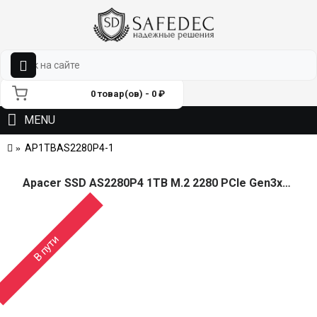
0 товар(ов) - 0 ₽
MENU
AP1TBAS2280P4-1
Apacer SSD AS2280P4 1TB M.2 2280 PCIe Gen3x4, R3000/W2000 Mb/s, 3D TLC, MTBF 1.5M, NVMe, 800TBW, Retail, 3 years (AP1TBAS2280P4-1)
В пути