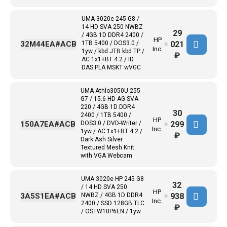
UMA 3020e 245 G8 /
14 HD SVA 250 NWBZ
29
/ 4GB 1D DDR4 2400 /
HP
021
32M44EA#ACB
1TB 5400 / DOS3.0 /
✖
Inc.
1yw / kbd JTB kbd TP /
₽
AC 1x1+BT 4.2 / ID
DAS PLA MSKT wVGC
UMA Athlo3050U 255
G7 / 15.6 HD AG SVA
220 / 4GB 1D DDR4
30
2400 / 1TB 5400 /
HP
299
150A7EA#ACB
DOS3.0 / DVD-Writer /
✖
Inc.
1yw / AC 1x1+BT 4.2 /
₽
Dark Ash Silver
Textured Mesh Knit
with VGA Webcam
UMA 3020e HP 245 G8
32
/ 14 HD SVA 250
HP
938
3A5S1EA#ACB
NWBZ / 4GB 1D DDR4
✖
Inc.
2400 / SSD 128GB TLC
₽
/ OSTW10P6EN / 1yw