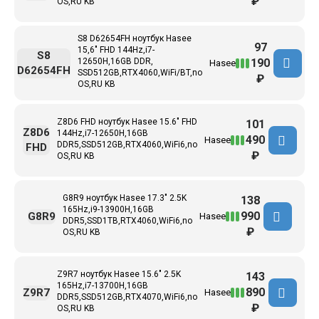
₽
OS,RU KB
S8 D62654FH ноутбук Hasee
97
15,6" FHD 144Hz,i7-
S8
190
12650H,16GB DDR,
Hasee
D62654FH
SSD512GB,RTX4060,WiFi/BT,no
₽
OS,RU KB
Z8D6 FHD ноутбук Hasee 15.6" FHD
101
Z8D6
144Hz,i7-12650H,16GB
490
Hasee
DDR5,SSD512GB,RTX4060,WiFi6,no
FHD
₽
OS,RU KB
G8R9 ноутбук Hasee 17.3" 2.5K
138
165Hz,i9-13900H,16GB
990
G8R9
Hasee
DDR5,SSD1TB,RTX4060,WiFi6,no
₽
OS,RU KB
Z9R7 ноутбук Hasee 15.6" 2.5K
143
165Hz,i7-13700H,16GB
890
Z9R7
Hasee
DDR5,SSD512GB,RTX4070,WiFi6,no
₽
OS,RU KB