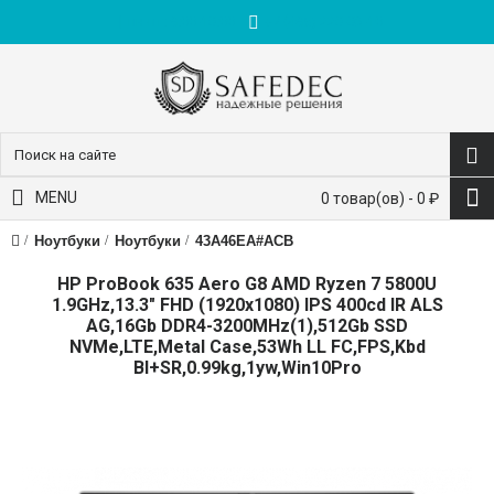
пн-пт: 9:00-18:00
+7 (495) 228-83-10
MENU
0 товар(ов) - 0 ₽
Ноутбуки
Ноутбуки
43A46EA#ACB
HP ProBook 635 Aero G8 AMD Ryzen 7 5800U
1.9GHz,13.3" FHD (1920x1080) IPS 400cd IR ALS
AG,16Gb DDR4-3200MHz(1),512Gb SSD
NVMe,LTE,Metal Case,53Wh LL FC,FPS,Kbd
Bl+SR,0.99kg,1yw,Win10Pro