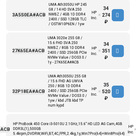
UMA Ath3050U HP 245
34
G8 / 14 HD SVA 250
HP
274
3A5S0EA#ACB
NWBZ / 4GB 1D DDR4
✖
Inc.
2400 / SSD 128GB TLC
₽
/ OSTW10P6EN / 1yw
UMA 3020e 255 G8 /
15.6 FHD SVA 250
34
NWBZ / 8GB 1D DDR4
HP
351
27K65EA#ACB
✖
2400 / SSD 256GB PCIe
Inc.
₽
NVMe Value / DOS3.0 /
1y - 27K65EA#ACB
UMA Ath3050U 255 G8
/ 15.6 FHD AG UWVA
35
250 / 8GB 1D DDR4
HP
520
32P18EA#ACB
2400 / SSD 256GB PCIe
✖
Inc.
NVMe Value / DOS3.0 /
₽
1yw / kbd JTB kbd TP
num kypd
HP ProBook 450 Core i3-5010U 2.1GHz,15.6" HD LED AG Cam,4GB
HP
#ACB
DDR3L(1),500GB
Inc.
5.4krpm,DVDRW,WiFi,BT,4C,FPR,2.4kg,1y,Win7Pro(64)+Win8Pro(64)