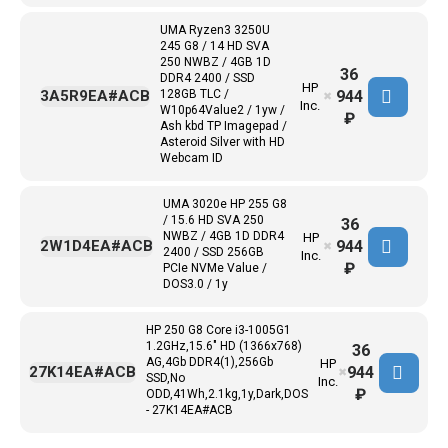
UMA Ryzen3 3250U
245 G8 / 14 HD SVA
250 NWBZ / 4GB 1D
36
DDR4 2400 / SSD
HP
944
3A5R9EA#ACB
128GB TLC /
✖
Inc.
W10p64Value2 / 1yw /
₽
Ash kbd TP Imagepad /
Asteroid Silver with HD
Webcam ID
UMA 3020e HP 255 G8
/ 15.6 HD SVA 250
36
NWBZ / 4GB 1D DDR4
HP
944
2W1D4EA#ACB
✖
2400 / SSD 256GB
Inc.
₽
PCIe NVMe Value /
DOS3.0 / 1y
HP 250 G8 Core i3-1005G1
1.2GHz,15.6" HD (1366x768)
36
AG,4Gb DDR4(1),256Gb
HP
944
27K14EA#ACB
✖
SSD,No
Inc.
₽
ODD,41Wh,2.1kg,1y,Dark,DOS
- 27K14EA#ACB