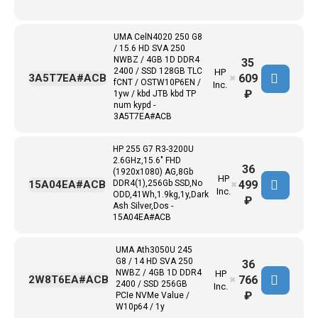
UMA CelN4020 250 G8
/ 15.6 HD SVA 250
NWBZ / 4GB 1D DDR4
35
2400 / SSD 128GB TLC
HP
609
3A5T7EA#ACB
✖
fCNT / OSTW10P6EN /
Inc.
₽
1yw / kbd JTB kbd TP
num kypd -
3A5T7EA#ACB
HP 255 G7 R3-3200U
2.6GHz,15.6" FHD
36
(1920x1080) AG,8Gb
HP
499
15A04EA#ACB
DDR4(1),256Gb SSD,No
✖
Inc.
ODD,41Wh,1.9kg,1y,Dark
₽
Ash Silver,Dos -
15A04EA#ACB
UMA Ath3050U 245
G8 / 14 HD SVA 250
36
NWBZ / 4GB 1D DDR4
HP
766
2W8T6EA#ACB
✖
2400 / SSD 256GB
Inc.
₽
PCIe NVMe Value /
W10p64 / 1y