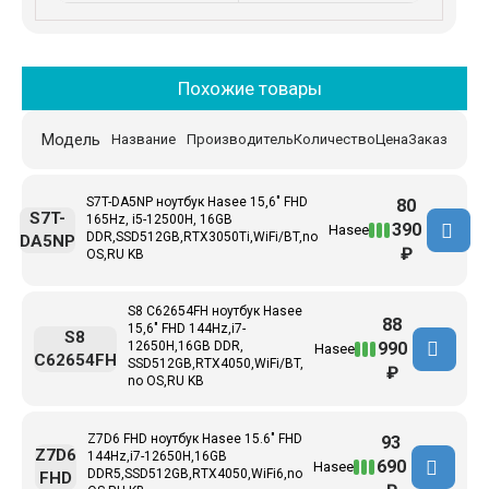
Похожие товары
Модель
Название
Производитель
Количество
Цена
Заказ
S7T-DA5NP ноутбук Hasee 15,6" FHD
80
S7T-
165Hz, i5-12500H, 16GB
390
Hasee
DDR,SSD512GB,RTX3050Ti,WiFi/BT,no
DA5NP
₽
OS,RU KB
S8 C62654FH ноутбук Hasee
88
15,6" FHD 144Hz,i7-
S8
990
12650H,16GB DDR,
Hasee
C62654FH
SSD512GB,RTX4050,WiFi/BT,
₽
no OS,RU KB
Z7D6 FHD ноутбук Hasee 15.6" FHD
93
Z7D6
144Hz,i7-12650H,16GB
690
Hasee
DDR5,SSD512GB,RTX4050,WiFi6,no
FHD