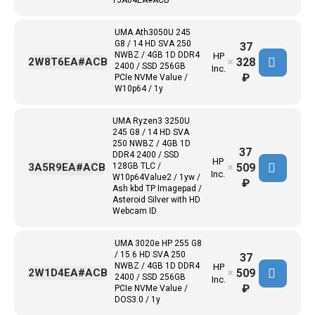
15A04EA#ACB
UMA Ath3050U 245
G8 / 14 HD SVA 250
37
NWBZ / 4GB 1D DDR4
HP
328
2W8T6EA#ACB
✖
2400 / SSD 256GB
Inc.
₽
PCIe NVMe Value /
W10p64 / 1y
UMA Ryzen3 3250U
245 G8 / 14 HD SVA
250 NWBZ / 4GB 1D
37
DDR4 2400 / SSD
HP
509
3A5R9EA#ACB
128GB TLC /
✖
Inc.
W10p64Value2 / 1yw /
₽
Ash kbd TP Imagepad /
Asteroid Silver with HD
Webcam ID
UMA 3020e HP 255 G8
/ 15.6 HD SVA 250
37
NWBZ / 4GB 1D DDR4
HP
509
2W1D4EA#ACB
✖
2400 / SSD 256GB
Inc.
₽
PCIe NVMe Value /
DOS3.0 / 1y