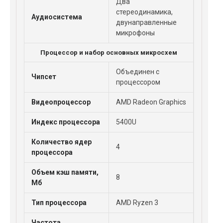
Два
стереодинамика,
Аудиосистема
двунаправленные
микрофоны
Процессор и набор основных микросхем
Объединен с
Чипсет
процессором
Видеопроцессор
AMD Radeon Graphics
Индекс процессора
5400U
Количество ядер
4
процессора
Объем кэш памяти,
8
Мб
Тип процессора
AMD Ryzen 3
Частота