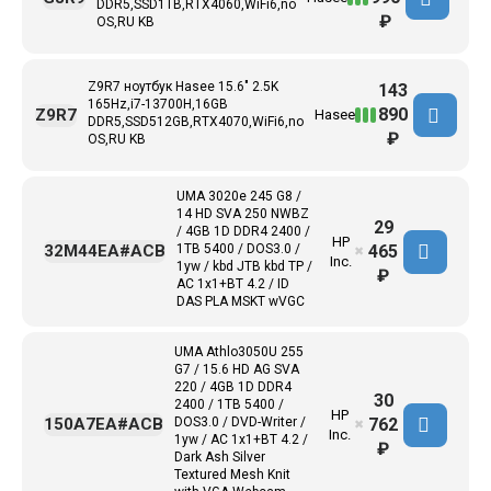
DDR5,SSD1TB,RTX4060,WiFi6,no
₽
OS,RU KB
Z9R7 ноутбук Hasee 15.6" 2.5K
143
165Hz,i7-13700H,16GB
890
Z9R7
Hasee
DDR5,SSD512GB,RTX4070,WiFi6,no
₽
OS,RU KB
UMA 3020e 245 G8 /
14 HD SVA 250 NWBZ
29
/ 4GB 1D DDR4 2400 /
HP
465
32M44EA#ACB
1TB 5400 / DOS3.0 /
✖
Inc.
1yw / kbd JTB kbd TP /
₽
AC 1x1+BT 4.2 / ID
DAS PLA MSKT wVGC
UMA Athlo3050U 255
G7 / 15.6 HD AG SVA
220 / 4GB 1D DDR4
30
2400 / 1TB 5400 /
HP
762
150A7EA#ACB
DOS3.0 / DVD-Writer /
✖
Inc.
1yw / AC 1x1+BT 4.2 /
₽
Dark Ash Silver
Textured Mesh Knit