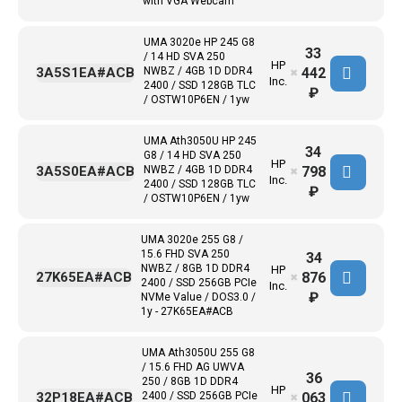
with VGA Webcam
UMA 3020e HP 245 G8
33
/ 14 HD SVA 250
HP
442
3A5S1EA#ACB
NWBZ / 4GB 1D DDR4
✖
Inc.
2400 / SSD 128GB TLC
₽
/ OSTW10P6EN / 1yw
UMA Ath3050U HP 245
34
G8 / 14 HD SVA 250
HP
798
3A5S0EA#ACB
NWBZ / 4GB 1D DDR4
✖
Inc.
2400 / SSD 128GB TLC
₽
/ OSTW10P6EN / 1yw
UMA 3020e 255 G8 /
15.6 FHD SVA 250
34
NWBZ / 8GB 1D DDR4
HP
876
27K65EA#ACB
✖
2400 / SSD 256GB PCIe
Inc.
₽
NVMe Value / DOS3.0 /
1y - 27K65EA#ACB
UMA Ath3050U 255 G8
/ 15.6 FHD AG UWVA
36
250 / 8GB 1D DDR4
HP
063
32P18EA#ACB
2400 / SSD 256GB PCIe
✖