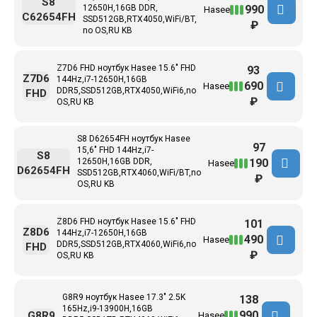
S8
990
12650H,16GB DDR,
Hasee
C62654FH
SSD512GB,RTX4050,WiFi/BT,
₽
no OS,RU KB
Z7D6 FHD ноутбук Hasee 15.6" FHD
93
Z7D6
144Hz,i7-12650H,16GB
690
Hasee
DDR5,SSD512GB,RTX4050,WiFi6,no
FHD
₽
OS,RU KB
S8 D62654FH ноутбук Hasee
97
15,6" FHD 144Hz,i7-
S8
190
12650H,16GB DDR,
Hasee
D62654FH
SSD512GB,RTX4060,WiFi/BT,no
₽
OS,RU KB
Z8D6 FHD ноутбук Hasee 15.6" FHD
101
Z8D6
144Hz,i7-12650H,16GB
490
Hasee
DDR5,SSD512GB,RTX4060,WiFi6,no
FHD
₽
OS,RU KB
G8R9 ноутбук Hasee 17.3" 2.5K
138
165Hz,i9-13900H,16GB
990
G8R9
Hasee