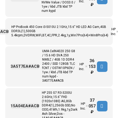
Inc.
NVMe Value / DOS3.0 /
₽
1yw / kbd JTB kbd TP
num kypd
HP ProBook 450 Core i3-5010U 2.1GHz,15.6" HD LED AG Cam,4GB
HP
#ACB
DDR3L(1),500GB
Inc.
5.4krpm,DVDRW,WiFi,BT,4C,FPR,2.4kg,1y,Win7Pro(64)+Win8Pro(64)
UMA CelN4020 250 G8
/ 15.6 HD SVA 250
NWBZ / 4GB 1D DDR4
36
2400 / SSD 128GB TLC
HP
153
3A5T7EA#ACB
✖
fCNT / OSTW10P6EN /
Inc.
₽
1yw / kbd JTB kbd TP
num kypd -
3A5T7EA#ACB
HP 255 G7 R3-3200U
2.6GHz,15.6" FHD
37
(1920x1080) AG,8Gb
HP
057
15A04EA#ACB
DDR4(1),256Gb SSD,No
✖
Inc.
ODD,41Wh,1.9kg,1y,Dark
₽
Ash Silver,Dos -