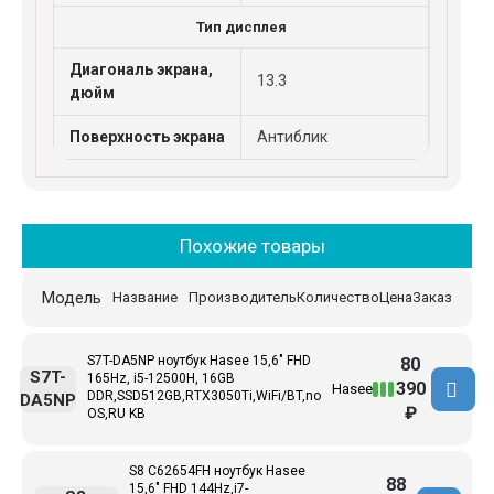
Тип дисплея
Диагональ экрана,
13.3
дюйм
Поверхность экрана
Антиблик
Похожие товары
Модель
Название
Производитель
Количество
Цена
Заказ
S7T-DA5NP ноутбук Hasee 15,6" FHD
80
S7T-
165Hz, i5-12500H, 16GB
390
Hasee
DDR,SSD512GB,RTX3050Ti,WiFi/BT,no
DA5NP
₽
OS,RU KB
S8 C62654FH ноутбук Hasee
88
15,6" FHD 144Hz,i7-