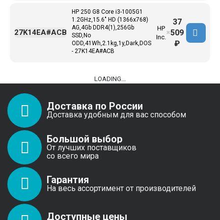
HP 250 G8 Core i3-1005G1
1.2GHz,15.6" HD (1366x768)
37
AG,4Gb DDR4(1),256Gb
HP
509
27K14EA#ACB
✖
SSD,No
Inc.
₽
ODD,41Wh,2.1kg,1y,Dark,DOS
- 27K14EA#ACB
LOADING...
Доставка по России
Доставка удобным для вас способом
Большой выбор
От лучших поставщиков
со всего мира
Гарантия
На весь ассортимент от производителей
Доступные цены