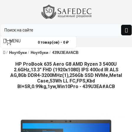
MENU
0 товар(ов) - 0 ₽
Ноутбуки
Ноутбуки
439U3EA#ACB
HP ProBook 635 Aero G8 AMD Ryzen 3 5400U
2.6GHz,13.3" FHD (1920x1080) IPS 400cd IR ALS
AG,8Gb DDR4-3200MHz(1),256Gb SSD NVMe,Metal
Case,53Wh LL FC,FPS,Kbd
Bl+SR,0.99kg,1yw,Win10Pro - 439U3EA#ACB