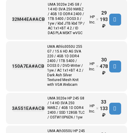
UMA 3020e 245 G8 /
14 HD SVA 250 NWBZ
29
/ 4GB 1D DDR4 2400 /
HP
193
32M44EA#ACB
1TB 5400 / DOS3.0 /
✖
Inc.
1yw / kbd JTB kbd TP /
₽
AC 1x1+BT 4.2 / ID
DAS PLA MSKT wVGC
UMA Athlo3050U 255
G7 / 15.6 HD AG SVA
220 / 4GB 1D DDR4
30
2400 / 1TB 5400 /
HP
478
150A7EA#ACB
DOS3.0 / DVD-Writer /
✖
Inc.
1yw / AC 1x1+BT 4.2 /
₽
Dark Ash Silver
Textured Mesh Knit
with VGA Webcam
UMA 3020e HP 245 G8
33
/ 14 HD SVA 250
HP
133
3A5S1EA#ACB
NWBZ / 4GB 1D DDR4
✖
Inc.
2400 / SSD 128GB TLC
₽
/ OSTW10P6EN / 1yw
UMA Ath3050U HP 245