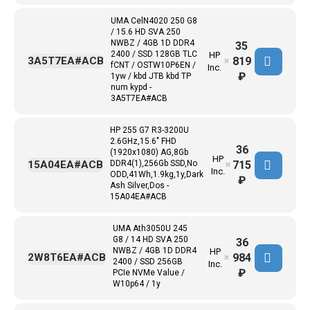
UMA CelN4020 250 G8
/ 15.6 HD SVA 250
NWBZ / 4GB 1D DDR4
35
2400 / SSD 128GB TLC
HP
819
3A5T7EA#ACB
✖
fCNT / OSTW10P6EN /
Inc.
₽
1yw / kbd JTB kbd TP
num kypd -
3A5T7EA#ACB
HP 255 G7 R3-3200U
2.6GHz,15.6" FHD
36
(1920x1080) AG,8Gb
HP
715
15A04EA#ACB
DDR4(1),256Gb SSD,No
✖
Inc.
ODD,41Wh,1.9kg,1y,Dark
₽
Ash Silver,Dos -
15A04EA#ACB
UMA Ath3050U 245
G8 / 14 HD SVA 250
36
NWBZ / 4GB 1D DDR4
HP
984
2W8T6EA#ACB
✖
2400 / SSD 256GB
Inc.
₽
PCIe NVMe Value /
W10p64 / 1y