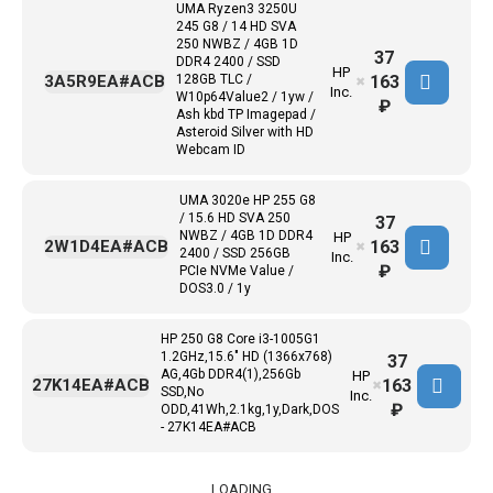
UMA Ryzen3 3250U
245 G8 / 14 HD SVA
250 NWBZ / 4GB 1D
37
DDR4 2400 / SSD
HP
163
3A5R9EA#ACB
128GB TLC /
✖
Inc.
W10p64Value2 / 1yw /
₽
Ash kbd TP Imagepad /
Asteroid Silver with HD
Webcam ID
UMA 3020e HP 255 G8
/ 15.6 HD SVA 250
37
NWBZ / 4GB 1D DDR4
HP
163
2W1D4EA#ACB
✖
2400 / SSD 256GB
Inc.
₽
PCIe NVMe Value /
DOS3.0 / 1y
HP 250 G8 Core i3-1005G1
1.2GHz,15.6" HD (1366x768)
37
AG,4Gb DDR4(1),256Gb
HP
163
27K14EA#ACB
✖
SSD,No
Inc.
₽
ODD,41Wh,2.1kg,1y,Dark,DOS
- 27K14EA#ACB
LOADING...