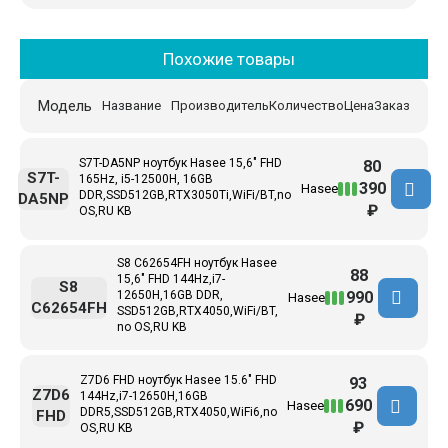
Похожие товары
Модель
Название
Производитель
Количество
Цена
Заказ
S7T-DA5NP ноутбук Hasee 15,6" FHD
80
S7T-
165Hz, i5-12500H, 16GB
390
Hasee
DDR,SSD512GB,RTX3050Ti,WiFi/BT,no
DA5NP
₽
OS,RU KB
S8 C62654FH ноутбук Hasee
88
15,6" FHD 144Hz,i7-
S8
990
12650H,16GB DDR,
Hasee
C62654FH
SSD512GB,RTX4050,WiFi/BT,
₽
no OS,RU KB
Z7D6 FHD ноутбук Hasee 15.6" FHD
93
Z7D6
144Hz,i7-12650H,16GB
690
Hasee
DDR5,SSD512GB,RTX4050,WiFi6,no
FHD
₽
OS,RU KB