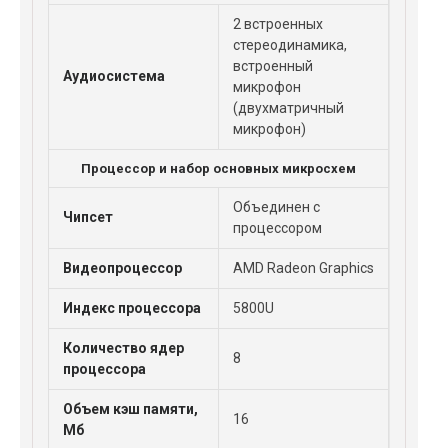
2 встроенных
стереодинамика,
встроенный
Аудиосистема
микрофон
(двухматричный
микрофон)
Процессор и набор основных микросхем
Объединен с
Чипсет
процессором
Видеопроцессор
AMD Radeon Graphics
Индекс процессора
5800U
Количество ядер
8
процессора
Объем кэш памяти,
16
Мб