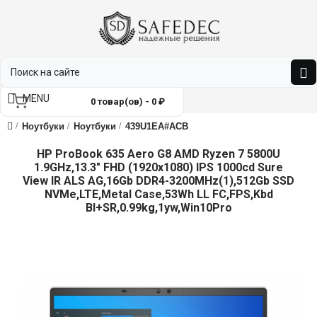
MENU
0 товар(ов) - 0 ₽
Ноутбуки
Ноутбуки
439U1EA#ACB
HP ProBook 635 Aero G8 AMD Ryzen 7 5800U
1.9GHz,13.3" FHD (1920x1080) IPS 1000cd Sure
View IR ALS AG,16Gb DDR4-3200MHz(1),512Gb SSD
NVMe,LTE,Metal Case,53Wh LL FC,FPS,Kbd
Bl+SR,0.99kg,1yw,Win10Pro