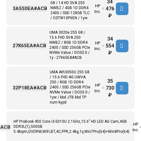
34
G8 / 14 HD SVA 250
HP
476
3A5S0EA#ACB
NWBZ / 4GB 1D DDR4
✖
Inc.
2400 / SSD 128GB TLC
₽
/ OSTW10P6EN / 1yw
UMA 3020e 255 G8 /
15.6 FHD SVA 250
34
NWBZ / 8GB 1D DDR4
HP
554
27K65EA#ACB
✖
2400 / SSD 256GB PCIe
Inc.
₽
NVMe Value / DOS3.0 /
1y - 27K65EA#ACB
UMA Ath3050U 255 G8
/ 15.6 FHD AG UWVA
35
250 / 8GB 1D DDR4
HP
730
32P18EA#ACB
2400 / SSD 256GB PCIe
✖
Inc.
NVMe Value / DOS3.0 /
₽
1yw / kbd JTB kbd TP
num kypd
HP ProBook 450 Core i3-5010U 2.1GHz,15.6" HD LED AG Cam,4GB
HP
#ACB
DDR3L(1),500GB
Inc.
5.4krpm,DVDRW,WiFi,BT,4C,FPR,2.4kg,1y,Win7Pro(64)+Win8Pro(64)