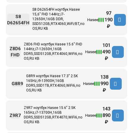
S8 D62654FH ноутбук Hasee
97
15,6" FHD 144Hz,i7-
S8
190
12650H,16GB DDR,
Hasee
D62654FH
SSD512GB,RTX4060,WiFi/BT,no
₽
OS,RU KB
Z8D6 FHD ноутбук Hasee 15.6" FHD
101
Z8D6
144Hz,i7-12650H,16GB
490
Hasee
DDR5,SSD512GB,RTX4060,WiFi6,no
FHD
₽
OS,RU KB
G8R9 ноутбук Hasee 17.3" 2.5K
138
165Hz,i9-13900H,16GB
990
G8R9
Hasee
DDR5,SSD1TB,RTX4060,WiFi6,no
₽
OS,RU KB
Z9R7 ноутбук Hasee 15.6" 2.5K
143
165Hz,i7-13700H,16GB
890
Z9R7
Hasee
DDR5,SSD512GB,RTX4070,WiFi6,no
₽
OS,RU KB