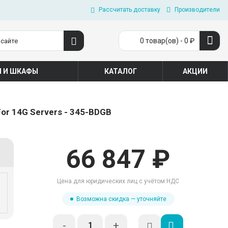
Рассчитать доставку
Производители
0 товар(ов) - 0 ₽
П И ШКАФЫ
КАТАЛОГ
АКЦИИ
 For 14G Servers - 345-BDGB
66 847 ₽
Цена для юридических лиц с учётом НДС
Возможна скидка — уточняйте
-
+