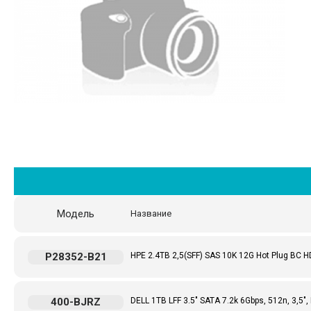
Модель
Название
P28352-B21
HPE 2.4TB 2,5(SFF) SAS 10K 12G Hot Plug BC HD
400-BJRZ
DELL 1TB LFF 3.5" SATA 7.2k 6Gbps, 512n, 3,5",