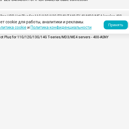
k 12Gbps HDD Hot Plug for 11G/12G/13G/T340/T440/T640/MD3/ME4 (analog 400-
ет cookie для работы, аналитики и рекламы.
Принять
литика cookie
и
Политика конфиденциальности
Hot Plug for 11G/12G/13G/14G T-series/MD3/ME4 servers - 400-ASNY
12Gbps, 512n, Hot-plug For 14G (analog 400-ATIO)
 12Gbps HDD Hot Plug for 11G/12G/13G/14G T-series/MD3/ME4 servers (analog
LOADING...
ольшой выбор
Гарантия
 лучших поставщиков
На весь ассортим
 всего мира
производителей