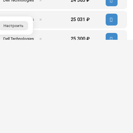
24 365 ₽
Dell Technologies
✖
25 031 ₽
Dell Technologies
✖
Настроить
25 300 ₽
Dell Technologies
✖
27 628 ₽
Dell Technologies
✖
28 633 ₽
Dell Technologies
✖
Доступные цены
ент от
Скидки для постоянных
клиентов