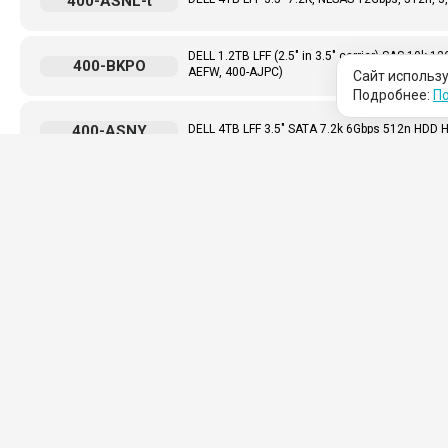
400-ASNL-t
DELL 1.2TB LFF (2.5" in 3.5" carrier) SAS 10
400-BKPO
AEFW, 400-AJPC)
Сайт использу
Подробнее:
По
400-ASNY
DELL 4TB LFF 3.5" SATA 7.2k 6Gbps 512n HDD 
400-BJSY
DELL 600GB LFF (2.5" in 3.5" carrier) 15K SAS 
DELL 1.2TB LFF (2.5" in 3.5" carrier) SAS 10k
400-AJPCt
400-AEFW , 400-AJPC, 400-BKPO) - 400-AJPCt
Доставка по России
Б
Доставка удобным для вас
От
способом
со