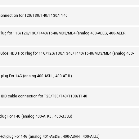
 connection for T20/T30/T40/T130/T140
 Plug for 11G/12G/13G/T440/T640/MD3/ME4 (analog 400-AEEB, 400-AEER,
0k 12Gbps HDD Hot Plug for 11G/12G/13G/T340/T440/T640/MD3/ME4 (analog 400-
-plug For 14G (analog 400-ASHI , 400-ATJL)
s HDD cable connection for T20/T30/T40/T130/T140
-plug For 14G (analog 400-ATKJ , 400-BJSB)
 Hot-plug For 14G (analog 401-ABDB , 400-ASHH , 400-ATJJ)