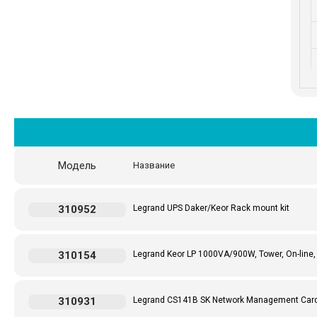
Модель
Название
310952
Legrand UPS Daker/Keor Rack mount kit
310154
Legrand Keor LP 1000VA/900W, Tower, On-line,
310931
Legrand CS141B SK Network Management Car