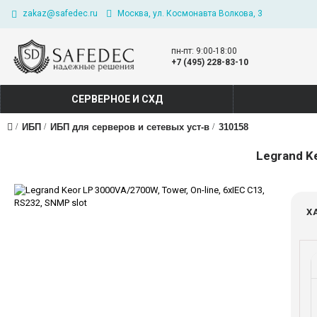
zakaz@safedec.ru
Москва, ул. Космонавта Волкова, 3
пн-пт: 9:00-18:00
+7 (495) 228-83-10
СЕРВЕРНОЕ И СХД
ИБП
ИБП для серверов и сетевых уст-в
310158
Legrand Ke
Х