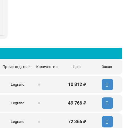
Производитель
Количество
Цена
Заказ
10 812 ₽
Legrand
✖
49 766 ₽
Legrand
✖
72 366 ₽
Legrand
✖