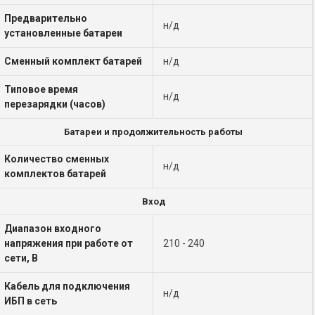
Предварительно
н/д
установленные батареи
Сменный комплект батарей
н/д
Типовое время
н/д
перезарядки (часов)
Батареи и продолжительность работы
Количество сменных
н/д
комплектов батарей
Вход
Диапазон входного
напряжения при работе от
210 - 240
сети, В
Кабель для подключения
н/д
ИБП в сеть