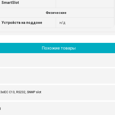
SmartSlot
Физические
Устройств на поддоне
н/д
Похожие товары
 3xIEC C13, RS232, SNMP slot
d