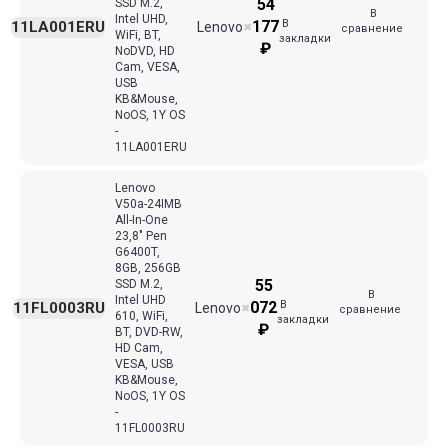
54
SSD M.2,
В
Intel UHD,
В
177
11LA001ERU
Lenovo
✖
сравнение
WiFi, BT,
закладки
₽
NoDVD, HD
Cam, VESA,
USB
KB&Mouse,
NoOS, 1Y OS
-
11LA001ERU
Lenovo
V50a-24IMB
All-In-One
23,8" Pen
G6400T,
8GB, 256GB
55
SSD M.2,
В
Intel UHD
В
072
11FL0003RU
Lenovo
✖
сравнение
610, WiFi,
закладки
₽
BT, DVD-RW,
HD Cam,
VESA, USB
KB&Mouse,
NoOS, 1Y OS
-
11FL0003RU