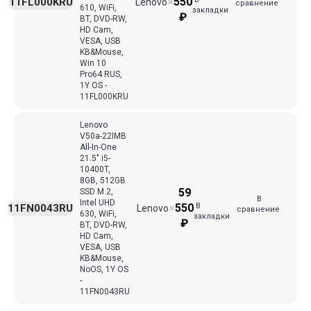
550
11FL000KRU
Lenovo
✖
сравнение
610, WiFi,
закладки
₽
BT, DVD-RW,
HD Cam,
VESA, USB
KB&Mouse,
Win 10
Pro64 RUS,
1Y OS -
11FL000KRU
Lenovo
V50a-22IMB
All-In-One
21.5" i5-
10400T,
8GB, 512GB
59
SSD M.2,
В
Intel UHD
В
550
11FN0043RU
Lenovo
✖
сравнение
630, WiFi,
закладки
₽
BT, DVD-RW,
HD Cam,
VESA, USB
KB&Mouse,
NoOS, 1Y OS
-
11FN0043RU