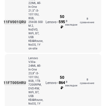
22IML All-
In-One
21,5" i3-
10110U,
50
8GB,
В
В
595
11FV001QRU
Lenovo
256GB SSD
✖
сравнение
закладки
M.2,
₽
NoDVD,
WiFi, BT,
USB
KB&Mouse,
NoOS, 1Y
on-site
Lenovo
V30a-
24IML All-
In-One
23,8" i3-
50
10110U,
В
8GB, 1TB
В
864
11FT005HRU
Lenovo
✖
сравнение
7200RPM,
закладки
₽
DVD-RW,
WiFi, BT,
USB
KB&Mouse,
NoOS, 1Y