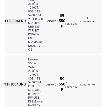
24IMB
23,8" i3-
10100T,
8GB, 1TB
59
5400RPM,
В
256GB SSD
В
550
11FJ004FRU
Lenovo
✖
сравнение
M.2, Intel
закладки
₽
UHD 630,
WiFi, BT,
DVD-RW,
USB
KB&Mouse,
NoOS, 1Y
OS
Lenovo
V50a-
24IMB
23,8" i5-
10400T,
59
8GB, 1TB
В
5400RPM,
В
550
11FJ004URU
Lenovo
✖
сравнение
Intel UHD
закладки
₽
630, WiFi,
BT, DVD-
RW, USB
KB&Mouse,
NoOS, 1Y