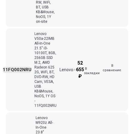
RW, WiFi,
BT, USB
KB&Mouse,
NoOS, 1Y
on-site
Lenovo
V50a-22IMB
All-In-One
21.5" i3-
10100T, 8GB,
256GB SSD
52
M.2, AMD
В
Radeon 625
В
655
11FQ002NRU
Lenovo
✖
сравнение
2G, WiFi, BT,
закладки
₽
DVD-RW, HD
Cam, VESA,
USB
KB&Mouse,
NoOS, 1Y OS
-
11FQ002NRU
Lenovo
M920z All-
In-One
23.8"