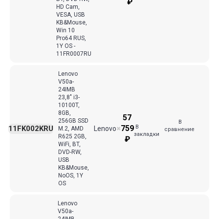
₽
HD Cam,
VESA, USB
KB&Mouse,
Win 10
Pro64 RUS,
1Y OS -
11FR0007RU
Lenovo
V50a-
24IMB
23,8" i3-
10100T,
8GB,
57
256GB SSD
В
В
759
11FK002KRU
Lenovo
M.2, AMD
✖
сравнение
закладки
R625 2GB,
₽
WiFi, BT,
DVD-RW,
USB
KB&Mouse,
NoOS, 1Y
OS
Lenovo
V50a-