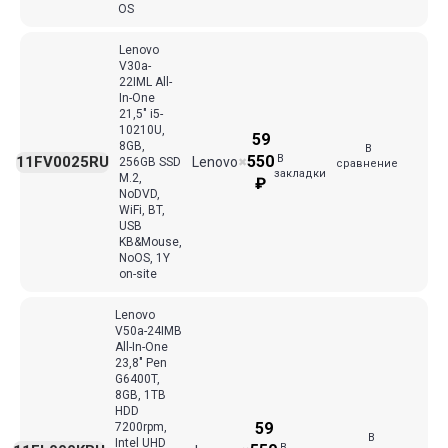
OS
Lenovo
V30a-
22IML All-
In-One
21,5" i5-
10210U,
59
8GB,
В
В
550
11FV0025RU
Lenovo
256GB SSD
✖
сравнение
закладки
M.2,
₽
NoDVD,
WiFi, BT,
USB
KB&Mouse,
NoOS, 1Y
on-site
Lenovo
V50a-24IMB
All-In-One
23,8" Pen
G6400T,
8GB, 1TB
HDD
59
7200rpm,
В
Intel UHD
В