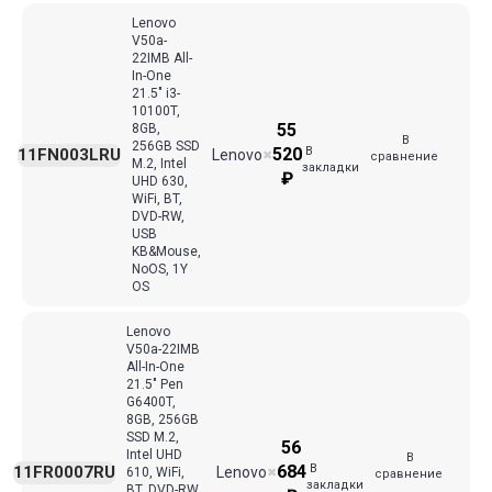
Lenovo
V50a-
22IMB All-
In-One
21.5" i3-
10100T,
55
8GB,
В
256GB SSD
В
520
11FN003LRU
Lenovo
✖
сравнение
M.2, Intel
закладки
₽
UHD 630,
WiFi, BT,
DVD-RW,
USB
KB&Mouse,
NoOS, 1Y
OS
Lenovo
V50a-22IMB
All-In-One
21.5" Pen
G6400T,
8GB, 256GB
SSD M.2,
56
Intel UHD
В
В
684
11FR0007RU
Lenovo
610, WiFi,
✖
сравнение
закладки
BT, DVD-RW,