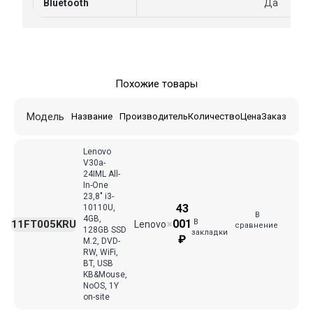
Bluetooth
Да
Похожие товары
Модель
Название
Производитель
Количество
Цена
Заказ
Lenovo
V30a-
24IML All-
In-One
23,8" i3-
43
10110U,
В
4GB,
В
001
11FT005KRU
Lenovo
✖
сравнение
128GB SSD
закладки
₽
M.2, DVD-
RW, WiFi,
BT, USB
KB&Mouse,
NoOS, 1Y
on-site