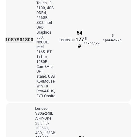
Touch, i3-
8100, 4GB
DDR4,
256GB
SSD, Intel
UHD
54
Graphics
В
630,
В
177
10S7S01800
Lenovo
✖
сравнение
NoODD,
закладки
₽
Intel
3165+BT
1x1ac,
1080P
Cam&Mic,
UF III
stand, USB
KB&Mouse,
Win 10
Pro64-RUS,
3YR Onsite
Lenovo
V30a-24IIL
All-In-One
23.8" i3-
1005G1,
4GB, 128GB