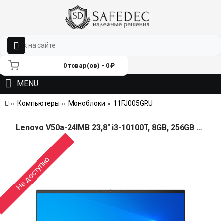
0 товар(ов) - 0 ₽
MENU
Компьютеры
Моноблоки
11FJ005GRU
Lenovo V50a-24IMB 23,8" i3-10100T, 8GB, 256GB SSD M.2, Intel UHD 630, WiFi, BT, DVD-RW, USB KB&Mouse, Win 10 Pro64 RUS, 1Y OS
Не доступно