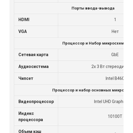
Порты ввода-вывода
HDMI
1
VGA
Нет
Процессор и Набор микросхем
Cетевая карта
GbE
Аудиосистема
2x 3 Вт стереодинам
Чипсет
Intel B460
Процессор и набор основных микросхе
Видеопроцессор
Intel UHD Graphics 6
Индекс
10100T
процессора
Объем кэш