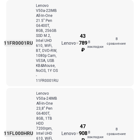
Lenovo
V50a-22IMB
All-In-One
21.5" Pen
G6400T,
8GB, 256GB
43
SSD M.2,
В
Intel UHD
В
789
11FR0001RU
Lenovo
✖
сравнение
610, WiFi,
закладки
₽
BT, DVD-RW,
1080p Cam,
VESA, USB
KB&Mouse,
NoOS, 1Y OS
-
11FR0001RU
Lenovo
V50a-24IMB
All-In-One
23,8" Pen
G6400T,
8GB, 1TB
HDD
47
7200rpm,
В
В
908
11FL000HRU
Lenovo
Intel UHD
✖
сравнение
закладки
610, WiFi,