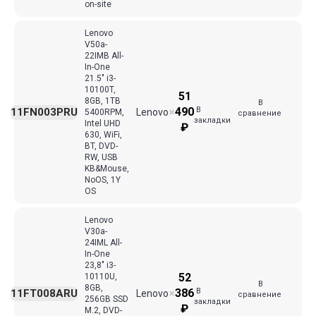
on-site
Lenovo
V50a-
22IMB All-
In-One
21.5" i3-
10100T,
51
8GB, 1TB
В
В
490
11FN003PRU
Lenovo
5400RPM,
✖
сравнение
закладки
Intel UHD
₽
630, WiFi,
BT, DVD-
RW, USB
KB&Mouse,
NoOS, 1Y
OS
Lenovo
V30a-
24IML All-
In-One
23,8" i3-
52
10110U,
В
8GB,
В
386
11FT008ARU
Lenovo
✖
сравнение
256GB SSD
закладки
₽
M.2, DVD-