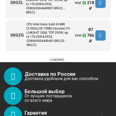
LGA3647 ОЕМ, TDP 205W, up
218
SRGZL
Intel
to 1Tb DDR4-2933,
₽
CD8069504449801SRGZL -
SRGZL
CPU Intel Xeon Gold 6248R
(3.0GHz/35.75Mb/24cores) FC-
87
LGA3647 ОЕМ, TDP 205W, up
766
SRGZG
Intel
to 1Tb DDR4-2933,
₽
CD8069504449401SRGZG -
SRGZG
LOADING...
Доставка по России
Доставка удобным для вас способом
Большой выбор
От лучших поставщиков
со всего мира
Гарантия