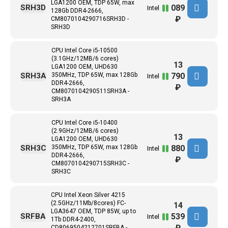
LGA1200 OEM, TDP 65W, max
089
SRH3D
Intel
128Gb DDR4-2666,
₽
CM8070104290716SRH3D -
SRH3D
CPU Intel Core i5-10500
(3.1GHz/12MB/6 cores)
13
LGA1200 OEM, UHD630
790
SRH3A
350MHz, TDP 65W, max 128Gb
Intel
DDR4-2666,
₽
CM8070104290511SRH3A -
SRH3A
CPU Intel Core i5-10400
(2.9GHz/12MB/6 cores)
13
LGA1200 OEM, UHD630
880
SRH3C
350MHz, TDP 65W, max 128Gb
Intel
DDR4-2666,
₽
CM8070104290715SRH3C -
SRH3C
CPU Intel Xeon Silver 4215
(2.5GHz/11Mb/8cores) FC-
14
LGA3647 ОЕМ, TDP 85W, up to
539
SRFBA
Intel
1Tb DDR4-2400,
₽
CD8069504212701SRFBA -