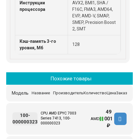
Инструкции
AVX2, BMI1, SHA /
процессора
F16C, FMA3, AMD64,
EVP, AMD-V, SMAP,
SMEP, Precision Boost
2, SMT
Кэш-память 3-го
128
уровня, Мб
Похожие товары
Модель
Название
Производитель
Количество
Цена
Заказ
49
CPU AMD EPYC 7003
100-
001
Series 7413, 100-
AMD
000000323
000000323
₽