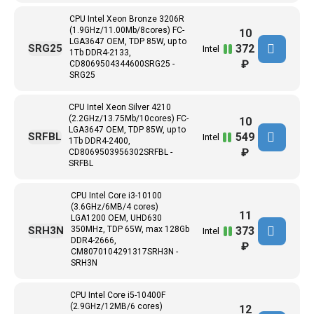
CPU Intel Xeon Bronze 3206R
(1.9GHz/11.00Mb/8cores) FC-
10
LGA3647 ОЕМ, TDP 85W, up to
372
SRG25
Intel
1Tb DDR4-2133,
₽
CD8069504344600SRG25 -
SRG25
CPU Intel Xeon Silver 4210
(2.2GHz/13.75Mb/10cores) FC-
10
LGA3647 ОЕМ, TDP 85W, up to
549
SRFBL
Intel
1Tb DDR4-2400,
₽
CD8069503956302SRFBL -
SRFBL
CPU Intel Core i3-10100
(3.6GHz/6MB/4 cores)
11
LGA1200 OEM, UHD630
373
SRH3N
350MHz, TDP 65W, max 128Gb
Intel
DDR4-2666,
₽
CM8070104291317SRH3N -
SRH3N
CPU Intel Core i5-10400F
(2.9GHz/12MB/6 cores)
12