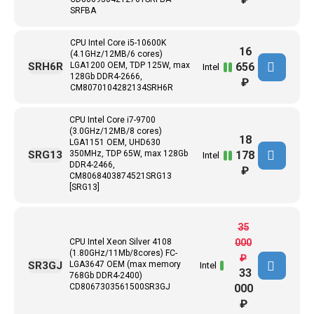
SRFBA
CPU Intel Core i5-10600K
16
(4.1GHz/12MB/6 cores)
656
SRH6R
LGA1200 OEM, TDP 125W, max
Intel
128Gb DDR4-2666,
₽
CM8070104282134SRH6R
CPU Intel Core i7-9700
(3.0GHz/12MB/8 cores)
18
LGA1151 OEM, UHD630
178
SRG13
350MHz, TDP 65W, max 128Gb
Intel
DDR4-2466,
₽
CM8068403874521SRG13
[SRG13]
35
CPU Intel Xeon Silver 4108
000
(1.80GHz/11Mb/8cores) FC-
₽
SR3GJ
LGA3647 ОЕМ (max memory
Intel
33
768Gb DDR4-2400)
CD8067303561500SR3GJ
000
₽