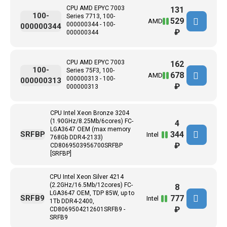
CPU AMD EPYC 7003
131
100-
Series 7713, 100-
529
AMD
000000344 - 100-
000000344
₽
000000344
CPU AMD EPYC 7003
162
100-
Series 75F3, 100-
678
AMD
000000313 - 100-
000000313
₽
000000313
CPU Intel Xeon Bronze 3204
(1.90GHz/8.25Mb/6cores) FC-
4
LGA3647 ОЕМ (max memory
344
SRFBP
Intel
768Gb DDR4-2133)
₽
CD8069503956700SRFBP
[SRFBP]
CPU Intel Xeon Silver 4214
(2.2GHz/16.5Mb/12cores) FC-
8
LGA3647 ОЕМ, TDP 85W, up to
777
SRFB9
Intel
1Tb DDR4-2400,
₽
CD8069504212601SRFB9 -
SRFB9