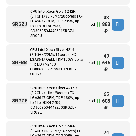
CPU Intel Xeon Gold 6242R
(3.1GHz/35.75Mb/20cores) FC-
43
LGA3647 ОЕМ, TDP 205W, up
883
SRGZJ
Intel
to 1Tb DDR4-2933,
₽
CD8069504449601SRGZJ -
SRGZJ
CPU Intel Xeon Silver 4216
(2.1GHz/22Mb/16cores) FC-
49
LGA3647 ОЕМ, TDP 100W, up to
646
SRFBB
Intel
1Tb DDR4-2400,
₽
CD8069504213901SRFBB -
SRFBB
CPU Intel Xeon Silver 4215R
(3.2GHz/11Mb/8cores) FC-
65
LGA3647 ОЕМ, TDP 130W, up
603
SRGZE
Intel
to 1Tb DDR4-2400,
₽
CD8069504449200SRGZE -
SRGZE
CPU Intel Xeon Gold 6246R
(3.4GHz/35.75Mb/16cores) FC-
74