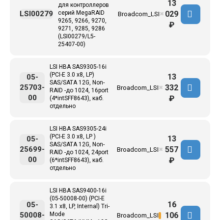
13
для контроллеров
029
LSI00279
серий MegaRAID
Broadcom_LSI
✖
9265, 9266, 9270,
₽
9271, 9285, 9286
(LSI00279/L5-
25407-00)
LSI HBA SAS9305-16i
(PCI-E 3.0 x8, LP)
13
05-
SAS/SATA 12G, Non-
332
25703-
Broadcom_LSI
✖
RAID -до 1024, 16port
00
₽
(4*intSFF8643), каб.
отдельно
LSI HBA SAS9305-24i
(PCI-E 3.0 x8, LP )
13
05-
SAS/SATA 12G, Non-
557
25699-
Broadcom_LSI
✖
RAID -до 1024, 24port
00
₽
(6*intSFF8643), каб.
отдельно
LSI HBA SAS9400-16i
(05-50008-00) (PCI-E
16
05-
3.1 x8, LP, Internal) Tri-
106
50008-
Mode
Broadcom_LSI