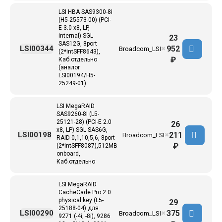
LSI HBA SAS9300-8i
(H5-25573-00) (PCI-
E 3.0 x8, LP,
internal) SGL
23
SAS12G, 8port
952
LSI00344
Broadcom_LSI
✖
(2*intSFF8643),
₽
Каб.отдельно
(аналог
LSI00194/H5-
25249-01)
LSI MegaRAID
SAS9260-8I (L5-
25121-28) (PCI-E 2.0
26
x8, LP) SGL SAS6G,
211
LSI00198
Broadcom_LSI
✖
RAID 0,1,10,5,6, 8port
₽
(2*intSFF8087),512MB
onboard,
Каб.отдельно
LSI MegaRAID
CacheCade Pro 2.0
physical key (L5-
29
25188-04) для
375
LSI00290
Broadcom_LSI
✖
9271 (-4i, -8i), 9286