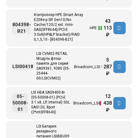
Контроллер HPE Smart Array
E208e-p SR Gen10/No
43
804398-
Cache/12G/2 ext. mini-
113
HPE
SAS(SFF8644)/PCI-E
B21
₽
3.0x8(HP&LP bracket)/RAID
0,1,5,10 - [804398-B21]
LSI CVM02 RETAIL
Модуль флэш-
5
памяти для серий
287
LSI00418
Broadcom_LSI
✖
SAS9361, 9380 (05-
₽
25444-
00/LSICVM02)
LSI HBA SAS9400-8i
12
05-
(05-50008-01) (PCI-E
438
50008-
3.1 x8, LP, internal) SGL
Broadcom_LSI
SAS12G, 8port
01
₽
(2*intSFF8643)
LSI Батарея
резервного
питания LSIiBBU09