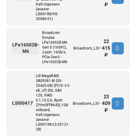
₽
Каб.отдельно
(аналог
LSI00188/H5-
25086-01)
Broadcom
Emulex
22
LPe16002B-M6
LPe16002B-
415
Gen 5 (16GFC),
Broadcom_LSI
✖
M6
2-port, 16Gb/s,
₽
PCIe Gen3 -
LPe16002B-M6
LSI MegaRAID
SAS9361-8I (05-
25420-08) (PCI-E 3.0
x8, LP) SGL SAS
12G, RAID
23
0,1,10,5,6, 8port
409
LSI00417
Broadcom_LSI
✖
(2*intSFF8643),1GB
₽
onboard,
Каб.отдельно
(аналог
LSI00198/L5-25121-
28)