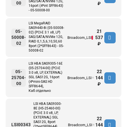
SAS/SATA/NVMe 12G,
00
₽
16port (4*int SFF8643)
- 05-50008-00
LSI MegaRAID
SAS9440-8i (05-50008-
21
05-
02) (PCI-E 3.1 x8, LP)
537
50008-
SAS/SATA/NVMe 12G,
Broadcom_LSI
RAID 0,1,5,6,10,50,60
02
₽
8port (2*SFF8643) - 05-
50008-02
LSI HBA SAS9305-16E
(05-25704-00) (PCI-E
22
05-
3.0 x8, LP, EXTERNAL)
144
25704-
SGL SAS12G, 16port
Broadcom_LSI
✖
(4*mini-SAS HD
00
₽
SFF8644),
Каб.отдельно
LSI HBA SAS9300-
8E (H5-25460-00)
(PCI-E 3.0 x8, LP,
EXTERNAL) SGL
22
SAS12G, 8port
144
LSI00343
Broadcom_LSI
✖
(2*extSFF8644),