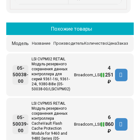
Похожие товары
Модель
Название
Производитель
Количество
Цена
Заказ
LSI CVPM02 RETAIL
Модуль резервного
4
05-
сохранения данных
251
50038-
контроллера для
Broadcom_LSI
серий 9361-16i, 9361-
00
₽
24i, 9380-8i8e (05-
50038-00/LSICVPM02)
LSI CVPM05 RETAIL
Модуль резервного
сохранения данных
6
05-
контроллера
860
50039-
CacheVault Flash
Broadcom_LSI
Cache Protection
00
₽
Module for 9460 and
9480 Series (05-