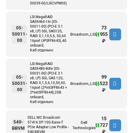
50039-00/LSICVPM05)
LSI MegaRAID
SAS9460-16i (05-
50011-00) (PCI-E 3.1
73
05-
x8, LP) SGL SAS12G,
955
50011-
Broadcom_LSI
RAID 0,1,10,5,6, 50,60
00
₽
16port (4*SFF8643),4G
onboard,
Каб.отдельно
LSI MegaRAID
SAS9480-8i8e (05-
50031-00) (PCI-E 3.1
99
05-
x8, LP) SGL SAS 12G,
523
50031-
RAID 0,1,5,6,10,50,60,
Broadcom_LSI
16port (2*intSFF8643 +
00
₽
2*extSFF8644),2GB
onboard,
Каб.отдельно
DELL NIC Broadcom
15
540-
57416 DP 10G Base-T
Dell
727
PCIe Adapter Low Profile -
BBVM
Technologies
₽
540-BBVM