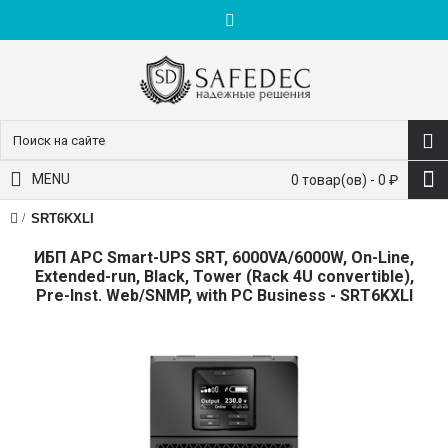
пн-пт: 9:00-18:00
+7 (495) 228-83-10
MENU
0 товар(ов) - 0 ₽
SRT6KXLI
ИБП APC Smart-UPS SRT, 6000VA/6000W, On-Line,
Extended-run, Black, Tower (Rack 4U convertible),
Pre-Inst. Web/SNMP, with PC Business - SRT6KXLI