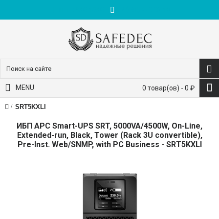
пн-пт: 9:00-18:00
+7 (495) 228-83-10
MENU
0 товар(ов) - 0 ₽
SRT5KXLI
ИБП APC Smart-UPS SRT, 5000VA/4500W, On-Line,
Extended-run, Black, Tower (Rack 3U convertible),
Pre-Inst. Web/SNMP, with PC Business - SRT5KXLI