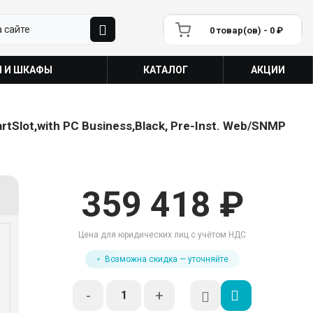
0 товар(ов) - 0 ₽
П И ШКАФЫ
КАТАЛОГ
АКЦИИ
rtSlot,with PC Business,Black, Pre-Inst. Web/SNMP
359 418 ₽
Цена для юридических лиц с учётом НДС
Возможна скидка — уточняйте
-
+