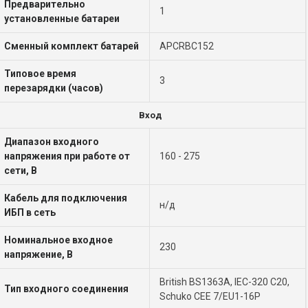
Предварительно
1
установленные батареи
Сменный комплект батарей
APCRBC152
Типовое время
3
перезарядки (часов)
Вход
Диапазон входного
напряжения при работе от
160 - 275
сети, В
Кабель для подключения
н/д
ИБП в сеть
Номинальное входное
230
напряжение, В
British BS1363A, IEC-320 C20,
Тип входного соединения
Schuko CEE 7/EU1-16P