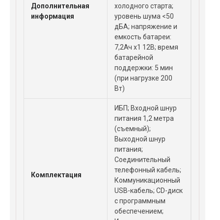
Дополнительная
холодного старта;
информация
уровень шума <50
дБА; напряжение и
емкость батареи:
7,2Ач x1 12В; время
батарейной
поддержки: 5 мин
(при нагрузке 200
Вт)
ИБП; Входной шнур
питания 1,2 метра
(съемный);
Выходной шнур
питания;
Соединительный
телефонный кабель;
Комплектация
Коммуникационный
USB-кабель; CD-диск
с программным
обеспечением;