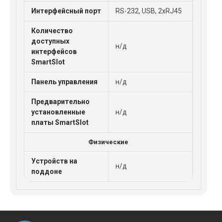
Интерфейсный порт
RS-232, USB, 2xRJ45
Количество
доступных
н/д
интерфейсов
SmartSlot
Панель управления
н/д
Предварительно
установленные
н/д
платы SmartSlot
Физические
Устройств на
н/д
поддоне