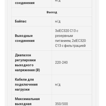
н/д
соединения
Выход
Байпас
н/д
3xIEC320 С13 с
Выходные
резервным
соединения
питанием, 2xIEC320
С13 с фильтрацией
Диапазон
регулировки
220-240
выходного
напряжения (В)
Кабели для
подключения
н/д
нагрузки
Максимальная
выходная
350/500