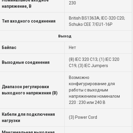
Номинальное входное
230
напряжение, В
British BS1363A; IEC-320 C20;
Тип входного соединения
Schuko CEE 7/EU1-16P
Выход
Байпас
Нет
(8) IEC 320 C13; (1) IEC 320
Выходные соединения
C19; (3) IEC Jumpers
Возможно
конфигурирование для
Диапазон регулировки
работы с выходным
выходного напряжения (В)
напряжением номиналом
220 : 230 или 240 В
Кабели для подключения
(3) Power Cord
нагрузки
Максимальная выходная