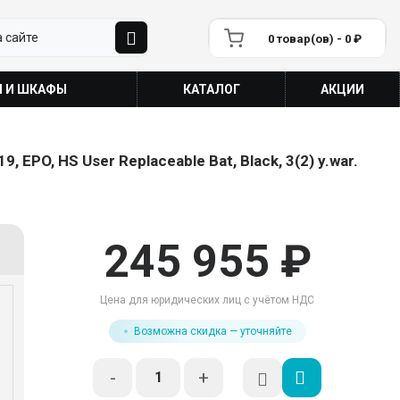
0 товар(ов) - 0 ₽
П И ШКАФЫ
КАТАЛОГ
АКЦИИ
 EPO, HS User Replaceable Bat, Black, 3(2) y.war.
245 955 ₽
Цена для юридических лиц с учётом НДС
Возможна скидка — уточняйте
-
+