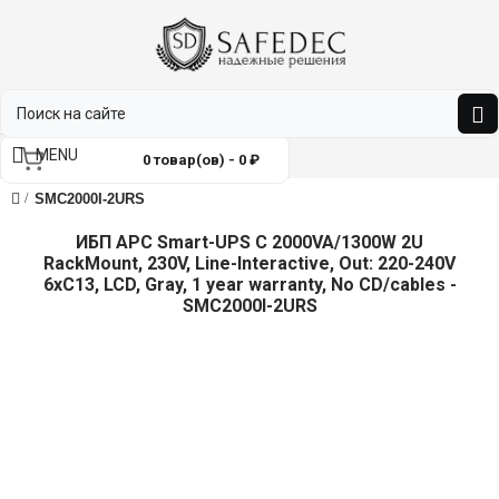
MENU
0 товар(ов) - 0 ₽
SMC2000I-2URS
ИБП APC Smart-UPS C 2000VA/1300W 2U
RackMount, 230V, Line-Interactive, Out: 220-240V
6xC13, LCD, Gray, 1 year warranty, No CD/cables -
SMC2000I-2URS