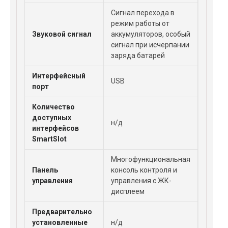
Сигнал перехода в
режим работы от
Звуковой сигнал
аккумуляторов, особый
сигнал при исчерпании
заряда батарей
Интерфейсный
USB
порт
Количество
доступных
н/д
интерфейсов
SmartSlot
Многофункциональная
Панель
консоль контроля и
управления
управления с ЖК-
дисплеем
Предварительно
установленные
н/д