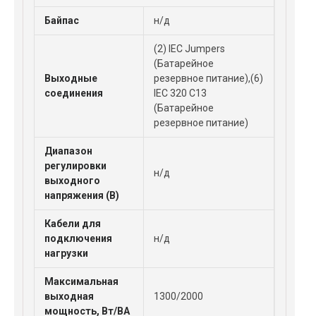
Байпас
н/д
(2) IEC Jumpers
(Батарейное
Выходные
резервное питание),(6)
соединения
IEC 320 C13
(Батарейное
резервное питание)
Диапазон
регулировки
н/д
выходного
напряжения (В)
Кабели для
подключения
н/д
нагрузки
Максимальная
выходная
1300/2000
мощность, Вт/ВА