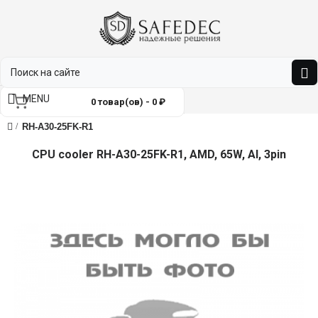
MENU
0 товар(ов) - 0 ₽
RH-A30-25FK-R1
CPU cooler RH-A30-25FK-R1, AMD, 65W, Al, 3pin