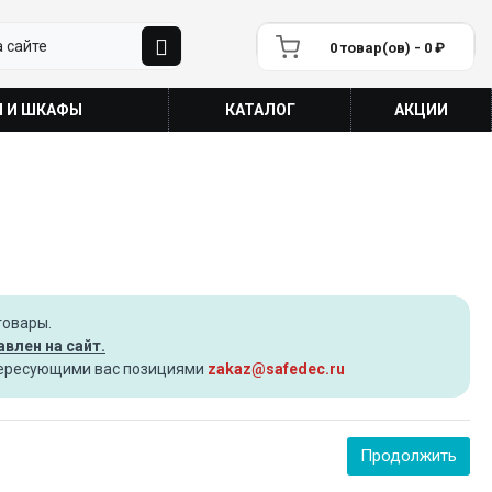
0 товар(ов) - 0 ₽
П И ШКАФЫ
КАТАЛОГ
АКЦИИ
товары.
влен на сайт.
нтересующими вас позициями
zakaz@safedec.ru
Продолжить