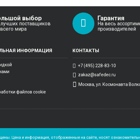
ольшой выбор
Гарантия
 лучших поставщиков
На весь ассортим
 всего мира
производителей
ЛЬНАЯ ИНФОРМАЦИЯ
КОНТАКТЫ
кидкой
+7 (495) 228-83-10
 нами
zakaz@safedec.ru
Москва, ул. Космонавта Волко
работки файлов cookie
ащищены. Цена и информация, отображенные на сайте, носят ознакомител