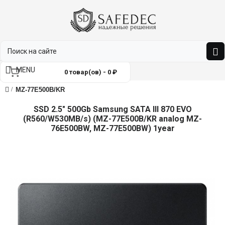
MENU
0 товар(ов) - 0 ₽
MZ-77E500B/KR
SSD 2.5" 500Gb Samsung SATA III 870 EVO
(R560/W530MB/s) (MZ-77E500B/KR analog MZ-
76E500BW, MZ-77E500BW) 1year