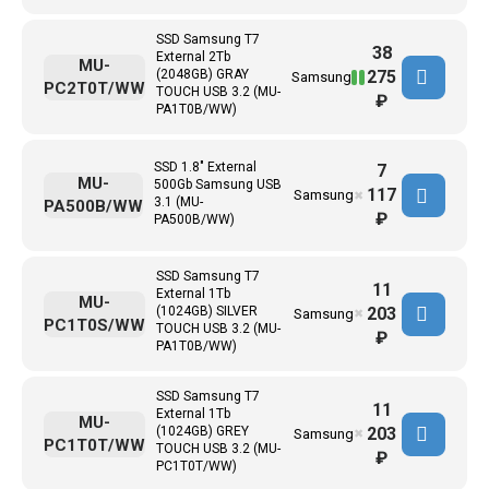
SSD Samsung T7
38
External 2Tb
MU-
275
(2048GB) GRAY
Samsung
PC2T0T/WW
TOUCH USB 3.2 (MU-
₽
PA1T0B/WW)
SSD 1.8" External
7
MU-
500Gb Samsung USB
117
Samsung
✖
3.1 (MU-
PA500B/WW
₽
PA500B/WW)
SSD Samsung T7
11
External 1Tb
MU-
203
(1024GB) SILVER
Samsung
✖
PC1T0S/WW
TOUCH USB 3.2 (MU-
₽
PA1T0B/WW)
SSD Samsung T7
11
External 1Tb
MU-
203
(1024GB) GREY
Samsung
✖
PC1T0T/WW
TOUCH USB 3.2 (MU-
₽
PC1T0T/WW)