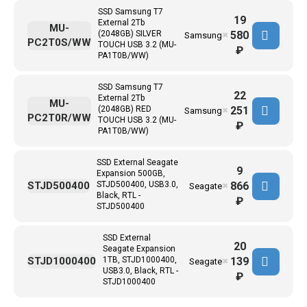
SSD Samsung T7
19
External 2Tb
MU-
580
(2048GB) SILVER
Samsung
✖
PC2T0S/WW
TOUCH USB 3.2 (MU-
₽
PA1T0B/WW)
SSD Samsung T7
22
External 2Tb
MU-
251
(2048GB) RED
Samsung
✖
PC2T0R/WW
TOUCH USB 3.2 (MU-
₽
PA1T0B/WW)
SSD External Seagate
9
Expansion 500GB,
866
STJD500400
STJD500400, USB3.0,
Seagate
✖
Black, RTL -
₽
STJD500400
SSD External
20
Seagate Expansion
139
STJD1000400
1TB, STJD1000400,
Seagate
✖
USB3.0, Black, RTL -
₽
STJD1000400