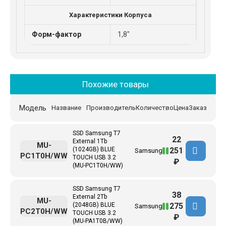
Характеристики Корпуса
Форм-фактор
1,8"
Похожие товары
Модель
Название
Производитель
Количество
Цена
Заказ
SSD Samsung T7
22
External 1Tb
MU-
251
(1024GB) BLUE
Samsung
PC1T0H/WW
TOUCH USB 3.2
₽
(MU-PC1T0H/WW)
SSD Samsung T7
38
External 2Tb
MU-
275
(2048GB) BLUE
Samsung
PC2T0H/WW
TOUCH USB 3.2
₽
(MU-PA1T0B/WW)