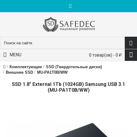
пн-пт: 9:00-18:00
+7 (495) 228-83-10
MENU
0 товар(ов) - 0 ₽
Комплектующие
SSD (Твердотельные диски)
Внешние SSD
MU-PA1T0B/WW
SSD 1.8" External 1Tb (1024GB) Samsung USB 3.1
(MU-PA1T0B/WW)