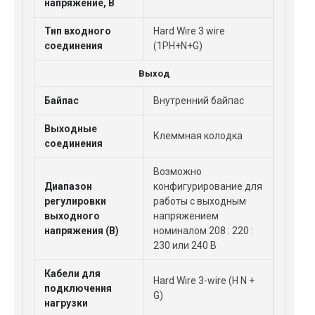
напряжение, В
Тип входного
Hard Wire 3 wire
соединения
(1PH+N+G)
Выход
Байпас
Внутренний байпас
Выходные
Клеммная колодка
соединения
Возможно
Диапазон
конфигурирование для
регулировки
работы с выходным
выходного
напряжением
напряжения (В)
номиналом 208 : 220 :
230 или 240 В
Кабели для
Hard Wire 3-wire (H N +
подключения
G)
нагрузки