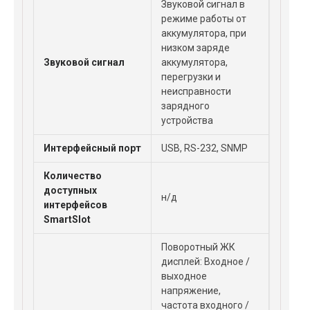
Звуковой сигнал в
режиме работы от
аккумулятора, при
низком заряде
Звуковой сигнал
аккумулятора,
перегрузки и
неисправности
зарядного
устройства
Интерфейсный порт
USB, RS-232, SNMP
Количество
доступных
н/д
интерфейсов
SmartSlot
Поворотный ЖК
дисплей: Входное /
выходное
напряжение,
частота входного /