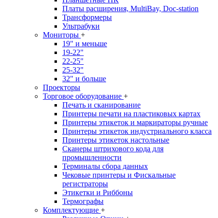
Платы расширения, MultiBay, Doc-station
Трансформеры
Ультрабуки
Мониторы
+
19" и меньше
19-22"
22-25"
25-32"
32" и больше
Проекторы
Торговое оборудование
+
Печать и сканирование
Принтеры печати на пластиковых картах
Принтеры этикеток и маркираторы ручные
Принтеры этикеток индустриального класса
Принтеры этикеток настольные
Сканеры штрихового кода для
промышленности
Терминалы сбора данных
Чековые принтеры и Фискальные
регистраторы
Этикетки и Риббоны
Термографы
Комплектующие
+