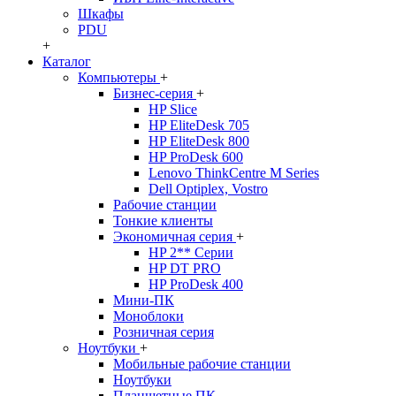
Шкафы
PDU
+
Каталог
Компьютеры
+
Бизнес-серия
+
HP Slice
HP EliteDesk 705
HP EliteDesk 800
HP ProDesk 600
Lenovo ThinkCentre M Series
Dell Optiplex, Vostro
Рабочие станции
Тонкие клиенты
Экономичная серия
+
HP 2** Серии
HP DT PRO
HP ProDesk 400
Мини-ПК
Моноблоки
Розничная серия
Ноутбуки
+
Мобильные рабочие станции
Ноутбуки
Планшетные ПК