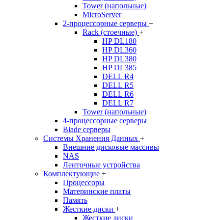
Tower (напольные)
MicroServer
2-процессорные серверы
+
Rack (стоечные)
+
HP DL180
HP DL360
HP DL380
HP DL385
DELL R4
DELL R5
DELL R6
DELL R7
Tower (напольные)
4-процессорные серверы
Blade серверы
Системы Хранения Данных
+
Внешние дисковые массивы
NAS
Ленточные устройства
Комплектующие
+
Процессоры
Материнские платы
Память
Жесткие диски
+
Жесткие диски