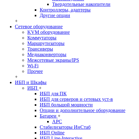
Твердотельные накопители
Контроллеры, адаптеры
Другие опции
+
Сетевое оборудование
KVM оборудование
Коммутаторы
Маршрутизаторы
Трансиверы
Медиаконверторы
Межсетевые экраны/IPS
Wi-Fi
Прочее
+
ИБП и Шкафы
ИБП
+
ИБП для ПК
ИБП для серверов и сетевых уст-в
ИБП большой мощности
Опции и дополнительное оборудование
Батареи
+
APC
Стабилизаторы ИнСтаб
ИБП Online
ИБП Line-Interactive