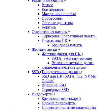
Различные Опции
+
Разное
Контроллеры
Материнские платы
Процессоры
Сетевые адаптеры
Корпуса
Оперативная память
+
Серверная Оперативная память
Память для ПК
+
Брендовая память
Жесткие диски
+
Жесткие диски для ПК
+
SATA, SAS внутренние
Внешние жесткие диски
Серверные жесткие диски
SSD (Твердотельные диски)
+
SSD для ПК (SATA, m.2, NVMe,
Optane)
Внешние SSD
Серверные SSD
Видеокарты
+
Брендовые видеокарты
Прочие видеокарты
Профессиональные видеокарты