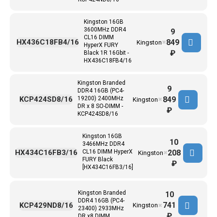
Kingston 16GB
3600MHz DDR4
9
CL16 DIMM
849
HX436C18FB4/16
Kingston
✖
HyperX FURY
₽
Black 1R 16Gbit -
HX436C18FB4/16
Kingston Branded
9
DDR4 16GB (PC4-
849
KCP424SD8/16
19200) 2400MHz
Kingston
✖
DR x 8 SO-DIMM -
₽
KCP424SD8/16
Kingston 16GB
10
3466MHz DDR4
208
HX434C16FB3/16
CL16 DIMM HyperX
Kingston
✖
FURY Black
₽
[HX434C16FB3/16]
Kingston Branded
10
DDR4 16GB (PC4-
741
KCP429ND8/16
Kingston
✖
23400) 2933MHz
₽
DR x8 DIMM