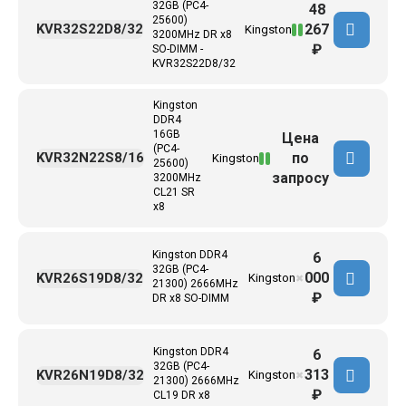
32GB (PC4-
48
25600)
267
KVR32S22D8/32
Kingston
3200MHz DR x8
₽
SO-DIMM -
KVR32S22D8/32
Kingston
DDR4
16GB
Цена
(PC4-
по
KVR32N22S8/16
Kingston
25600)
запросу
3200MHz
CL21 SR
x8
Kingston DDR4
6
32GB (PC4-
000
KVR26S19D8/32
Kingston
✖
21300) 2666MHz
₽
DR x8 SO-DIMM
Kingston DDR4
6
32GB (PC4-
313
KVR26N19D8/32
Kingston
✖
21300) 2666MHz
₽
CL19 DR x8