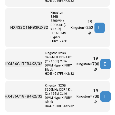
HX432C16FB4K2/32
Kingston
32GB
3200MHz
19
DDR4 Kit (2
252
HX432C16FB3K2/32
Kingston
✖
x 16Gb)
₽
CL16 DIMM
HyperX
FURY Black
Kingston 32GB
3466MHz DDR4 Kit
19
(2 x 16Gb) CL16
700
HX434C17FB4K2/32
Kingston
✖
DIMM HyperX FURY
₽
Black -
HX434C17FB4K2/32
Kingston 32GB
3600MHz DDR4 Kit
19
(2 x 16Gb) CL16
700
HX436C18FB4K2/32
Kingston
✖
DIMM HyperX FURY
₽
Black -
HX436C18FB4K2/32