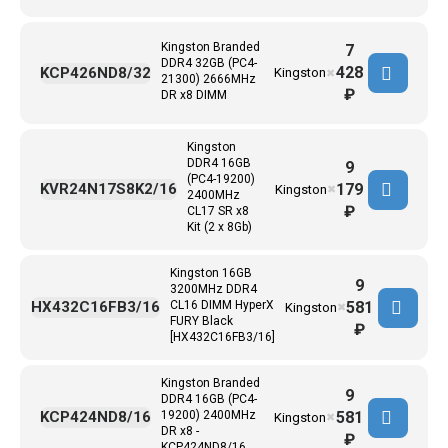
Kingston Branded
7
DDR4 32GB (PC4-
428
KCP426ND8/32
Kingston
✖
21300) 2666MHz
₽
DR x8 DIMM
Kingston
DDR4 16GB
9
(PC4-19200)
179
KVR24N17S8K2/16
Kingston
✖
2400MHz
₽
CL17 SR x8
Kit (2 x 8Gb)
Kingston 16GB
9
3200MHz DDR4
581
HX432C16FB3/16
CL16 DIMM HyperX
Kingston
✖
FURY Black
₽
[HX432C16FB3/16]
Kingston Branded
9
DDR4 16GB (PC4-
581
KCP424ND8/16
19200) 2400MHz
Kingston
✖
DR x8 -
₽
KCP424ND8/16