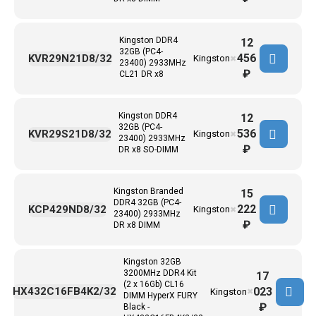
Kingston DDR4
12
32GB (PC4-
456
KVR29N21D8/32
Kingston
✖
23400) 2933MHz
₽
CL21 DR x8
Kingston DDR4
12
32GB (PC4-
536
KVR29S21D8/32
Kingston
✖
23400) 2933MHz
₽
DR x8 SO-DIMM
Kingston Branded
15
DDR4 32GB (PC4-
222
KCP429ND8/32
Kingston
✖
23400) 2933MHz
₽
DR x8 DIMM
Kingston 32GB
3200MHz DDR4 Kit
17
(2 x 16Gb) CL16
023
HX432C16FB4K2/32
Kingston
✖
DIMM HyperX FURY
₽
Black -