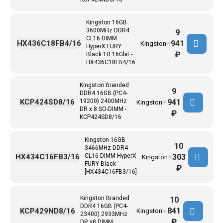
Kingston 16GB
3600MHz DDR4
9
CL16 DIMM
941
HX436C18FB4/16
Kingston
✖
HyperX FURY
₽
Black 1R 16Gbit -
HX436C18FB4/16
Kingston Branded
9
DDR4 16GB (PC4-
941
KCP424SD8/16
19200) 2400MHz
Kingston
✖
DR x 8 SO-DIMM -
₽
KCP424SD8/16
Kingston 16GB
10
3466MHz DDR4
303
HX434C16FB3/16
CL16 DIMM HyperX
Kingston
✖
FURY Black
₽
[HX434C16FB3/16]
Kingston Branded
10
DDR4 16GB (PC4-
841
KCP429ND8/16
Kingston
✖
23400) 2933MHz
₽
DR x8 DIMM