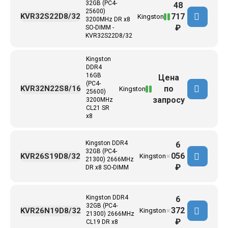
32GB (PC4-
48
25600)
717
KVR32S22D8/32
Kingston
3200MHz DR x8
₽
SO-DIMM -
KVR32S22D8/32
Kingston
DDR4
16GB
Цена
(PC4-
по
KVR32N22S8/16
Kingston
25600)
запросу
3200MHz
CL21 SR
x8
Kingston DDR4
6
32GB (PC4-
056
KVR26S19D8/32
Kingston
✖
21300) 2666MHz
₽
DR x8 SO-DIMM
Kingston DDR4
6
32GB (PC4-
372
KVR26N19D8/32
Kingston
✖
21300) 2666MHz
₽
CL19 DR x8