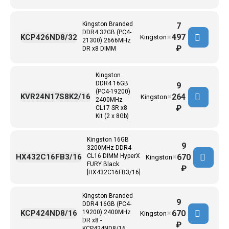
Kingston Branded
7
DDR4 32GB (PC4-
497
KCP426ND8/32
Kingston
✖
21300) 2666MHz
₽
DR x8 DIMM
Kingston
DDR4 16GB
9
(PC4-19200)
264
KVR24N17S8K2/16
Kingston
✖
2400MHz
₽
CL17 SR x8
Kit (2 x 8Gb)
Kingston 16GB
9
3200MHz DDR4
670
HX432C16FB3/16
CL16 DIMM HyperX
Kingston
✖
FURY Black
₽
[HX432C16FB3/16]
Kingston Branded
9
DDR4 16GB (PC4-
670
KCP424ND8/16
19200) 2400MHz
Kingston
✖
DR x8 -
₽
KCP424ND8/16