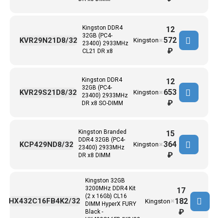
Kingston DDR4
12
32GB (PC4-
572
KVR29N21D8/32
Kingston
✖
23400) 2933MHz
₽
CL21 DR x8
Kingston DDR4
12
32GB (PC4-
653
KVR29S21D8/32
Kingston
✖
23400) 2933MHz
₽
DR x8 SO-DIMM
Kingston Branded
15
DDR4 32GB (PC4-
364
KCP429ND8/32
Kingston
✖
23400) 2933MHz
₽
DR x8 DIMM
Kingston 32GB
3200MHz DDR4 Kit
17
(2 x 16Gb) CL16
182
HX432C16FB4K2/32
Kingston
✖
DIMM HyperX FURY
₽
Black -