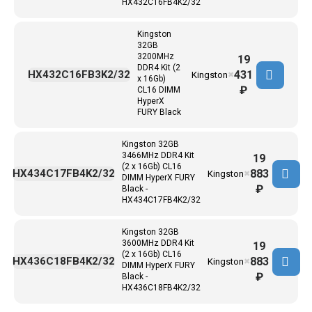
HX432C16FB4K2/32
Kingston
32GB
3200MHz
19
DDR4 Kit (2
431
HX432C16FB3K2/32
Kingston
✖
x 16Gb)
₽
CL16 DIMM
HyperX
FURY Black
Kingston 32GB
3466MHz DDR4 Kit
19
(2 x 16Gb) CL16
883
HX434C17FB4K2/32
Kingston
✖
DIMM HyperX FURY
₽
Black -
HX434C17FB4K2/32
Kingston 32GB
3600MHz DDR4 Kit
19
(2 x 16Gb) CL16
883
HX436C18FB4K2/32
Kingston
✖
DIMM HyperX FURY
₽
Black -
HX436C18FB4K2/32