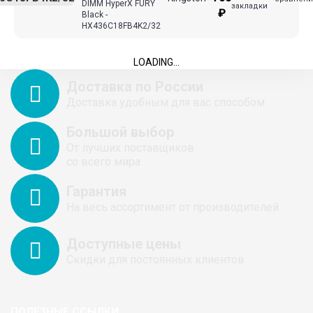
DIMM HyperX FURY
закладки
₽
Black -
HX436C18FB4K2/32
LOADING...
Доставка по России
Доставка удобным для вас способом
Большой выбор
От лучших поставщиков
со всего мира
Гарантия
На весь ассортимент от производителей
Доступные цены
Скидки для постоянных клиентов
ПОЛЕЗНЫЕ ССЫЛКИ