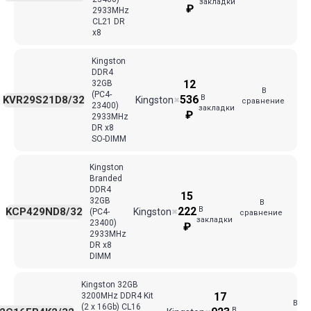
закладки
₽
2933MHz
CL21 DR
x8
Kingston
DDR4
12
32GB
В
(PC4-
В
536
KVR29S21D8/32
Kingston
✖
сравнение
23400)
закладки
₽
2933MHz
DR x8
SO-DIMM
Kingston
Branded
DDR4
15
32GB
В
В
222
KCP429ND8/32
Kingston
(PC4-
✖
сравнение
закладки
23400)
₽
2933MHz
DR x8
DIMM
Kingston 32GB
17
3200MHz DDR4 Kit
В
(2 x 16Gb) CL16
В