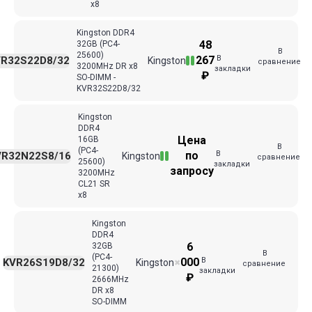
x8
Kingston DDR4
48
32GB (PC4-
В
25600)
В
267
VR32S22D8/32
Kingston
сравнение
3200MHz DR x8
закладки
₽
SO-DIMM -
KVR32S22D8/32
Kingston
DDR4
Цена
16GB
В
(PC4-
В
по
VR32N22S8/16
Kingston
сравнение
25600)
закладки
запросу
3200MHz
CL21 SR
x8
Kingston
DDR4
6
32GB
В
(PC4-
В
000
KVR26S19D8/32
Kingston
✖
сравнение
21300)
закладки
₽
2666MHz
DR x8
SO-DIMM