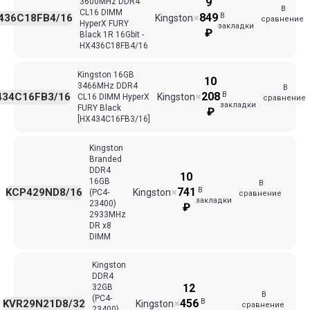
9
3600MHz DDR4
В
CL16 DIMM
В
849
436C18FB4/16
Kingston
✖
сравнение
HyperX FURY
закладки
₽
Black 1R 16Gbit -
HX436C18FB4/16
Kingston 16GB
10
3466MHz DDR4
В
В
208
434C16FB3/16
Kingston
CL16 DIMM HyperX
✖
сравнение
закладки
FURY Black
₽
[HX434C16FB3/16]
Kingston
Branded
DDR4
10
16GB
В
В
741
KCP429ND8/16
Kingston
(PC4-
✖
сравнение
закладки
23400)
₽
2933MHz
DR x8
DIMM
Kingston
DDR4
12
32GB
В
(PC4-
В
456
KVR29N21D8/32
Kingston
✖
сравнение
23400)