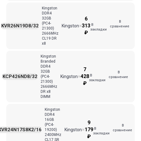
Kingston
DDR4
6
32GB
В
(PC4-
В
313
KVR26N19D8/32
Kingston
✖
сравнение
21300)
закладки
₽
2666MHz
CL19 DR
x8
Kingston
Branded
DDR4
7
32GB
В
В
428
KCP426ND8/32
Kingston
(PC4-
✖
сравнение
закладки
21300)
₽
2666MHz
DR x8
DIMM
Kingston
DDR4
16GB
9
(PC4-
В
В
179
KVR24N17S8K2/16
Kingston
19200)
✖
сравнение
закладки
2400MHz
₽
CL17 SR