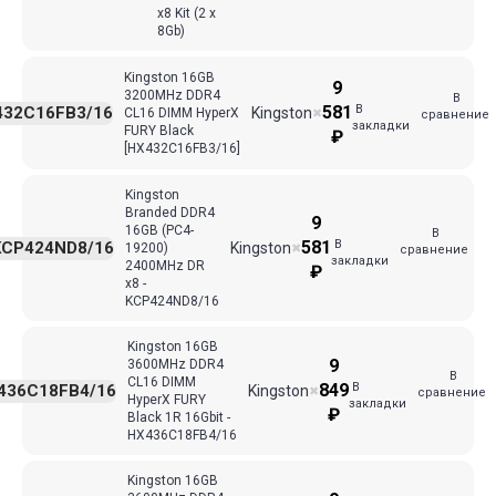
x8 Kit (2 x
8Gb)
Kingston 16GB
9
3200MHz DDR4
В
В
581
432C16FB3/16
Kingston
CL16 DIMM HyperX
✖
сравнение
закладки
FURY Black
₽
[HX432C16FB3/16]
Kingston
Branded DDR4
9
16GB (PC4-
В
В
581
KCP424ND8/16
Kingston
19200)
✖
сравнение
закладки
2400MHz DR
₽
x8 -
KCP424ND8/16
Kingston 16GB
9
3600MHz DDR4
В
CL16 DIMM
В
849
436C18FB4/16
Kingston
✖
сравнение
HyperX FURY
закладки
₽
Black 1R 16Gbit -
HX436C18FB4/16
Kingston 16GB