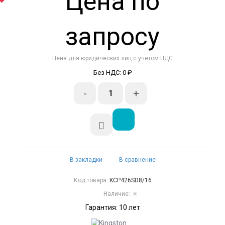
Цена по
запросу
Цена для юридических лиц с учётом НДС
Без НДС: 0 ₽
-
+
В закладки
В сравнение
Код товара:
KCP426SD8/16
Наличие:
✖
Гарантия: 10 лет