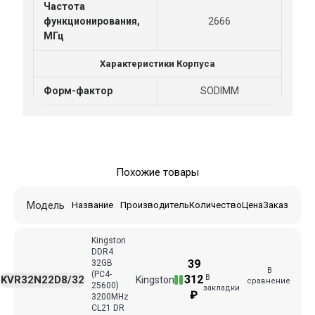
Частота
функционирования,
2666
МГц
Характеристики Корпуса
Форм-фактор
SODIMM
Похожие товары
Модель
Название
Производитель
Количество
Цена
Заказ
Kingston
DDR4
39
32GB
В
(PC4-
В
312
KVR32N22D8/32
Kingston
сравнение
25600)
закладки
₽
3200MHz
CL21 DR