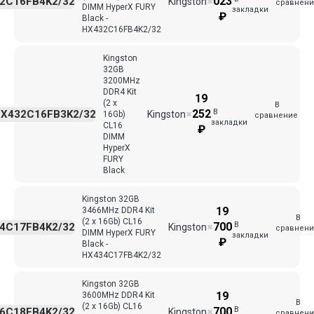
023
2C16FB4K2/32
Kingston
✖
сравнени
DIMM HyperX FURY
закладки
₽
Black -
HX432C16FB4K2/32
Kingston
32GB
3200MHz
DDR4 Kit
19
(2 x
В
В
252
X432C16FB3K2/32
Kingston
16Gb)
✖
сравнение
закладки
CL16
₽
DIMM
HyperX
FURY
Black
Kingston 32GB
19
3466MHz DDR4 Kit
В
(2 x 16Gb) CL16
В
700
4C17FB4K2/32
Kingston
✖
сравнени
DIMM HyperX FURY
закладки
₽
Black -
HX434C17FB4K2/32
Kingston 32GB
19
3600MHz DDR4 Kit
В
(2 x 16Gb) CL16
В
700
6C18FB4K2/32
Kingston
✖
сравнени