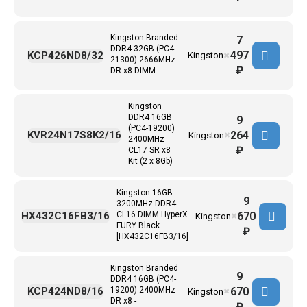
Kingston Branded
7
DDR4 32GB (PC4-
497
KCP426ND8/32
Kingston
✖
21300) 2666MHz
₽
DR x8 DIMM
Kingston
DDR4 16GB
9
(PC4-19200)
264
KVR24N17S8K2/16
Kingston
✖
2400MHz
₽
CL17 SR x8
Kit (2 x 8Gb)
Kingston 16GB
9
3200MHz DDR4
670
HX432C16FB3/16
CL16 DIMM HyperX
Kingston
✖
FURY Black
₽
[HX432C16FB3/16]
Kingston Branded
9
DDR4 16GB (PC4-
670
KCP424ND8/16
19200) 2400MHz
Kingston
✖
DR x8 -
₽