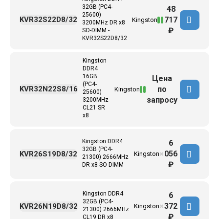
32GB (PC4-
48
25600)
717
KVR32S22D8/32
Kingston
3200MHz DR x8
₽
SO-DIMM -
KVR32S22D8/32
Kingston
DDR4
16GB
Цена
(PC4-
по
KVR32N22S8/16
Kingston
25600)
запросу
3200MHz
CL21 SR
x8
Kingston DDR4
6
32GB (PC4-
056
KVR26S19D8/32
Kingston
✖
21300) 2666MHz
₽
DR x8 SO-DIMM
Kingston DDR4
6
32GB (PC4-
372
KVR26N19D8/32
Kingston
✖
21300) 2666MHz
₽
CL19 DR x8