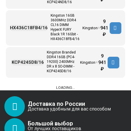
KCP424ND8/16
Kingston 16GB
3600MHz DDR4
9
CL16 DIMM
941
HX436C18FB4/16
Kingston
✖
HyperX FURY
₽
Black 1R 16Gbit -
HX436C18FB4/16
Kingston Branded
9
DDR4 16GB (PC4-
941
KCP424SD8/16
19200) 2400MHz
Kingston
✖
DR x 8 SO-DIMM -
₽
KCP424SD8/16
LOADING...
Доставка по России
Доставка удобным для вас способом
Большой выбор
От лучших поставщиков