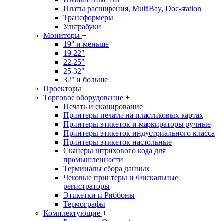
Платы расширения, MultiBay, Doc-station
Трансформеры
Ультрабуки
Мониторы
+
19" и меньше
19-22"
22-25"
25-32"
32" и больше
Проекторы
Торговое оборудование
+
Печать и сканирование
Принтеры печати на пластиковых картах
Принтеры этикеток и маркираторы ручные
Принтеры этикеток индустриального класса
Принтеры этикеток настольные
Сканеры штрихового кода для
промышленности
Терминалы сбора данных
Чековые принтеры и Фискальные
регистраторы
Этикетки и Риббоны
Термографы
Комплектующие
+