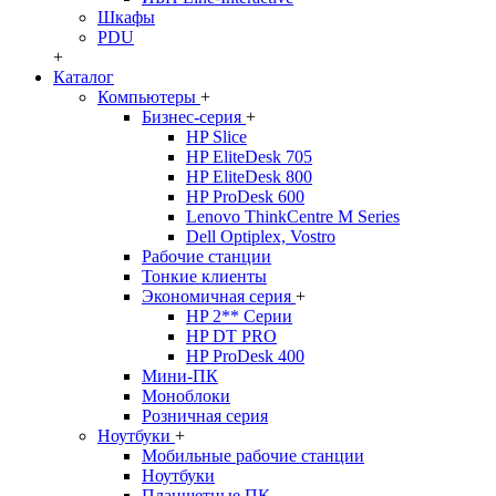
Шкафы
PDU
+
Каталог
Компьютеры
+
Бизнес-серия
+
HP Slice
HP EliteDesk 705
HP EliteDesk 800
HP ProDesk 600
Lenovo ThinkCentre M Series
Dell Optiplex, Vostro
Рабочие станции
Тонкие клиенты
Экономичная серия
+
HP 2** Серии
HP DT PRO
HP ProDesk 400
Мини-ПК
Моноблоки
Розничная серия
Ноутбуки
+
Мобильные рабочие станции
Ноутбуки
Планшетные ПК