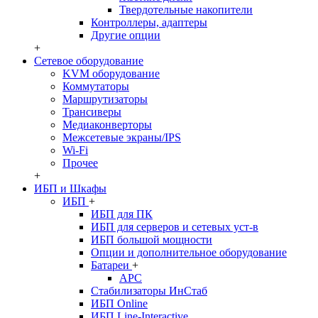
Твердотельные накопители
Контроллеры, адаптеры
Другие опции
+
Сетевое оборудование
KVM оборудование
Коммутаторы
Маршрутизаторы
Трансиверы
Медиаконверторы
Межсетевые экраны/IPS
Wi-Fi
Прочее
+
ИБП и Шкафы
ИБП
+
ИБП для ПК
ИБП для серверов и сетевых уст-в
ИБП большой мощности
Опции и дополнительное оборудование
Батареи
+
APC
Стабилизаторы ИнСтаб
ИБП Online
ИБП Line-Interactive