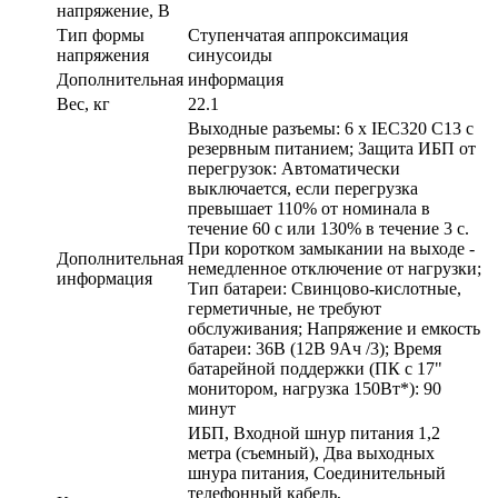
напряжение, В
Тип формы
Ступенчатая аппроксимация
напряжения
синусоиды
Дополнительная информация
Вес, кг
22.1
Выходные разъемы: 6 х IEC320 С13 с
резервным питанием; Защита ИБП от
перегрузок: Автоматически
выключается, если перегрузка
превышает 110% от номинала в
течение 60 с или 130% в течение 3 с.
При коротком замыкании на выходе -
Дополнительная
немедленное отключение от нагрузки;
информация
Тип батареи: Свинцово-кислотные,
герметичные, не требуют
обслуживания; Напряжение и емкость
батареи: 36В (12В 9Ач /3); Время
батарейной поддержки (ПК с 17"
монитором, нагрузка 150Вт*): 90
минут
ИБП, Входной шнур питания 1,2
метра (съемный), Два выходных
шнура питания, Соединительный
телефонный кабель,