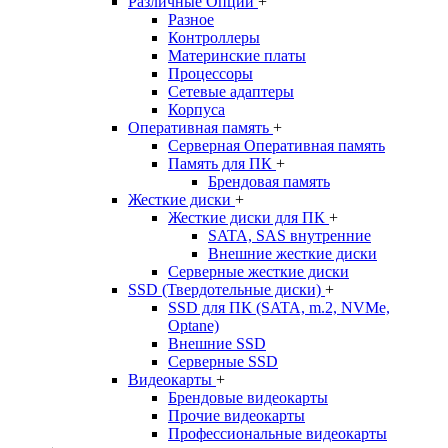
Различные Опции
+
Разное
Контроллеры
Материнские платы
Процессоры
Сетевые адаптеры
Корпуса
Оперативная память
+
Серверная Оперативная память
Память для ПК
+
Брендовая память
Жесткие диски
+
Жесткие диски для ПК
+
SATA, SAS внутренние
Внешние жесткие диски
Серверные жесткие диски
SSD (Твердотельные диски)
+
SSD для ПК (SATA, m.2, NVMe,
Optane)
Внешние SSD
Серверные SSD
Видеокарты
+
Брендовые видеокарты
Прочие видеокарты
Профессиональные видеокарты