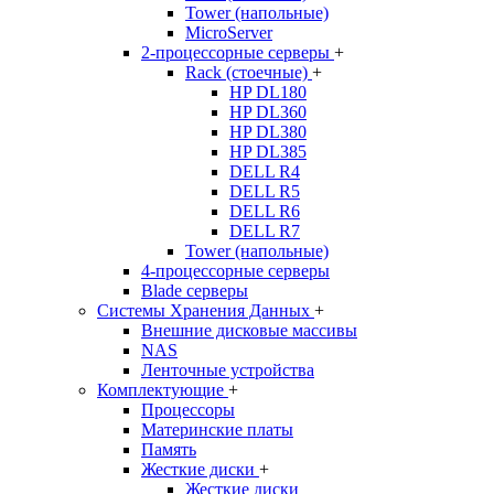
Tower (напольные)
MicroServer
2-процессорные серверы
+
Rack (стоечные)
+
HP DL180
HP DL360
HP DL380
HP DL385
DELL R4
DELL R5
DELL R6
DELL R7
Tower (напольные)
4-процессорные серверы
Blade серверы
Системы Хранения Данных
+
Внешние дисковые массивы
NAS
Ленточные устройства
Комплектующие
+
Процессоры
Материнские платы
Память
Жесткие диски
+
Жесткие диски