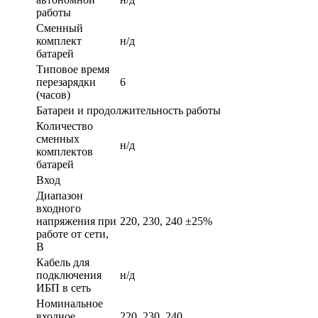
работы
Сменный
комплект
н/д
батарей
Типовое время
перезарядки
6
(часов)
Батареи и продолжительность работы
Количество
сменных
н/д
комплектов
батарей
Вход
Диапазон
входного
напряжения при
220, 230, 240 ±25%
работе от сети,
В
Кабель для
подключения
н/д
ИБП в сеть
Номинальное
входное
220, 230, 240